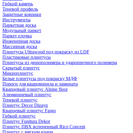
Гибкий камень
Теневой профиль
Защитные коврики
Инструменты
Паркетная доска
Модульный паркет
Паркет елочка
Инженерная доска
Массивная доска
Плинтусы Ultrawood под покраску из LDF
Пластиковые плинтусы
Плинтусы из дюрополимера и ударопрочного полимера
Скрытый плинтус
Микроплинтус
Белые плинтусы под покраску МДФ
Пороги для кварцвинила и ламината
Кварцевый плинтус Alpine floor
Алюминиевый плинтус
Теневой плинтус
Плинтус Decor Dizayn
Кварцевый плинтус Fargo
Гибкий плинтус
Плинтус Funitura Dekor
Плинтус ПВХ вспененный Rico Concept
Плинтус с мягким краем