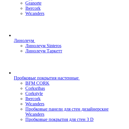
Granorte
Ibercork
Wicanders
Линолеум
Линолеум Sinteros
Линолеум Таркетт
Пробковые покрытия настенные
BFM CORK
Corksribas
Corkstyle
Ibercork
Wicanders
Пробковые панели для стен дизайнерские
Wicanders
Пробковые покрытия для стен 3 D