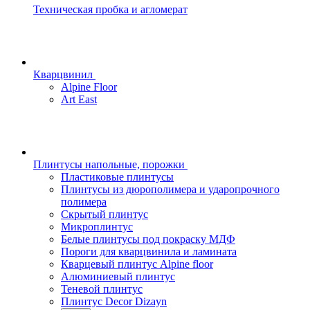
Техническая пробка и агломерат
Кварцвинил
Alpine Floor
Art East
Плинтусы напольные, порожки
Пластиковые плинтусы
Плинтусы из дюрополимера и ударопрочного
полимера
Скрытый плинтус
Микроплинтус
Белые плинтусы под покраску МДФ
Пороги для кварцвинила и ламината
Кварцевый плинтус Alpine floor
Алюминиевый плинтус
Теневой плинтус
Плинтус Decor Dizayn