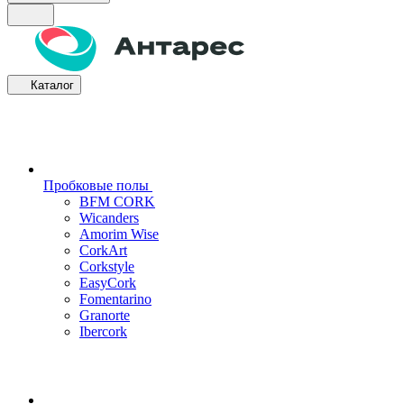
Каталог
Пробковые полы
BFM CORK
Wicanders
Amorim Wise
CorkArt
Corkstyle
EasyCork
Fomentarino
Granorte
Ibercork