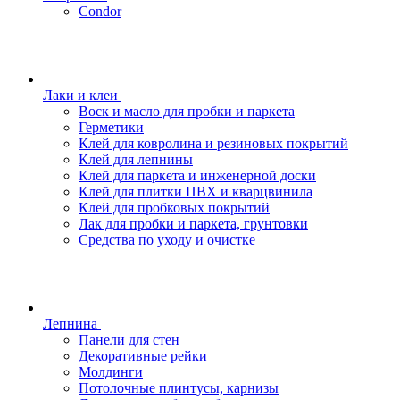
Condor
Лаки и клеи
Воск и масло для пробки и паркета
Герметики
Клей для ковролина и резиновых покрытий
Клей для лепнины
Клей для паркета и инженерной доски
Клей для плитки ПВХ и кварцвинила
Клей для пробковых покрытий
Лак для пробки и паркета, грунтовки
Средства по уходу и очистке
Лепнина
Панели для стен
Декоративные рейки
Молдинги
Потолочные плинтусы, карнизы