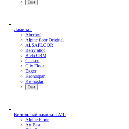
Еще
Ламинат
Aberhof
Alpine floor Original
ALSAFLOOR
Berry alloc
Biela CBM
Classen
Clix Floor
Egger
Kronospan
Kronostar
Еще
Виниловый ламинат LVT
Alpine Floor
Art East