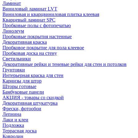
Ламинат
Виниловый ламинат LVT
Виниловая и кварцвиниловая плитка клеевая
Кварцевый ламинат SPC
Пробковые полы с фотопечатью
Линолеум
Пробковые покрытия настенные
Декоративная краска
Пробковое покрытие для пола клеевое
Пробковая доска на стену
Светильники
Декоративные рейки и теневые рейки для стен и потолков
Грунтовки
Интерьерная краска для стен
Карнизы для штор
Шторы готовые
Бамбуковые панели
АКЦИЯ - товары со скидкой
Декоративная штукатурка
Фрески, фотообои
Лепнина
Лаки и клеи
Подложка
Террасная доска
Ковролин