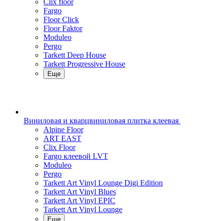
Clix floor
Fargo
Floor Click
Floor Faktor
Moduleo
Pergo
Tarkett Deep House
Tarkett Progressive House
Еще
Виниловая и кварцвиниловая плитка клеевая
Alpine Floor
ART EAST
Clix Floor
Fargo клеевой LVT
Moduleo
Pergo
Tarkett Art Vinyl Lounge Digi Edition
Tarkett Art Vinyl Blues
Tarkett Art Vinyl EPIC
Tarkett Art Vinyl Lounge
Еще