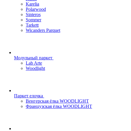
Karelia
Polarwood
Sinteros
Sommer
Tarkett
Wicanders Parquet
Модульный паркет
Lab Arte
Woodlight
Паркет елочка
Венгерская ёлка WOODLIGHT
Французская ёлка WOODLIGHT