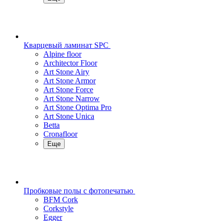
Кварцевый ламинат SPC
Alpine floor
Architector Floor
Art Stone Airy
Art Stone Armor
Art Stone Force
Art Stone Narrow
Art Stone Optima Pro
Art Stone Unica
Betta
Cronafloor
Еще
Пробковые полы с фотопечатью
BFM Cork
Corkstyle
Egger