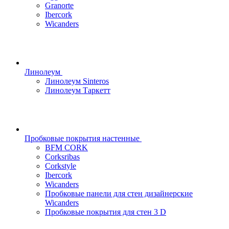
Granorte
Ibercork
Wicanders
Линолеум
Линолеум Sinteros
Линолеум Таркетт
Пробковые покрытия настенные
BFM CORK
Corksribas
Corkstyle
Ibercork
Wicanders
Пробковые панели для стен дизайнерские
Wicanders
Пробковые покрытия для стен 3 D