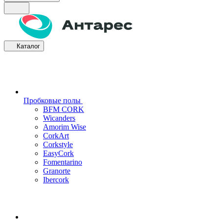
Каталог
Пробковые полы
BFM CORK
Wicanders
Amorim Wise
CorkArt
Corkstyle
EasyCork
Fomentarino
Granorte
Ibercork