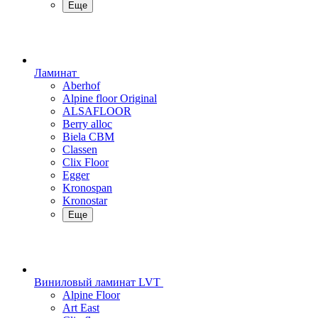
Еще
Ламинат
Aberhof
Alpine floor Original
ALSAFLOOR
Berry alloc
Biela CBM
Classen
Clix Floor
Egger
Kronospan
Kronostar
Еще
Виниловый ламинат LVT
Alpine Floor
Art East