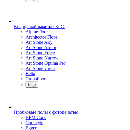
Кварцевый ламинат SPC
Alpine floor
Architector Floor
Art Stone Airy
Art Stone Armor
Art Stone Force
Art Stone Narrow
Art Stone Optima Pro
Art Stone Unica
Betta
Cronafloor
Еще
Пробковые полы с фотопечатью
BFM Cork
Corkstyle
Egger