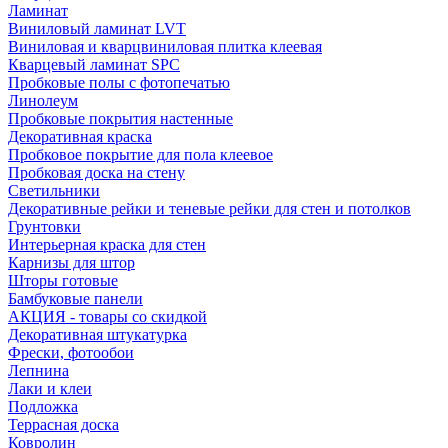
Ламинат
Виниловый ламинат LVT
Виниловая и кварцвиниловая плитка клеевая
Кварцевый ламинат SPC
Пробковые полы с фотопечатью
Линолеум
Пробковые покрытия настенные
Декоративная краска
Пробковое покрытие для пола клеевое
Пробковая доска на стену
Светильники
Декоративные рейки и теневые рейки для стен и потолков
Грунтовки
Интерьерная краска для стен
Карнизы для штор
Шторы готовые
Бамбуковые панели
АКЦИЯ - товары со скидкой
Декоративная штукатурка
Фрески, фотообои
Лепнина
Лаки и клеи
Подложка
Террасная доска
Ковролин