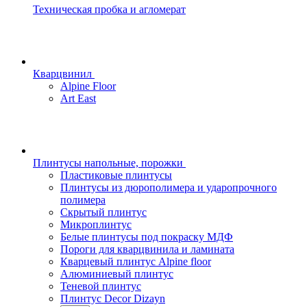
Техническая пробка и агломерат
Кварцвинил
Alpine Floor
Art East
Плинтусы напольные, порожки
Пластиковые плинтусы
Плинтусы из дюрополимера и ударопрочного
полимера
Скрытый плинтус
Микроплинтус
Белые плинтусы под покраску МДФ
Пороги для кварцвинила и ламината
Кварцевый плинтус Alpine floor
Алюминиевый плинтус
Теневой плинтус
Плинтус Decor Dizayn