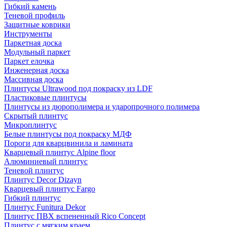
Гибкий камень
Теневой профиль
Защитные коврики
Инструменты
Паркетная доска
Модульный паркет
Паркет елочка
Инженерная доска
Массивная доска
Плинтусы Ultrawood под покраску из LDF
Пластиковые плинтусы
Плинтусы из дюрополимера и ударопрочного полимера
Скрытый плинтус
Микроплинтус
Белые плинтусы под покраску МДФ
Пороги для кварцвинила и ламината
Кварцевый плинтус Alpine floor
Алюминиевый плинтус
Теневой плинтус
Плинтус Decor Dizayn
Кварцевый плинтус Fargo
Гибкий плинтус
Плинтус Funitura Dekor
Плинтус ПВХ вспененный Rico Concept
Плинтус с мягким краем