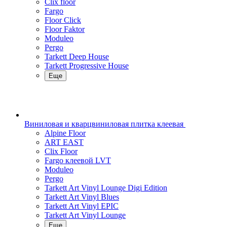
Clix floor
Fargo
Floor Click
Floor Faktor
Moduleo
Pergo
Tarkett Deep House
Tarkett Progressive House
Еще
Виниловая и кварцвиниловая плитка клеевая
Alpine Floor
ART EAST
Clix Floor
Fargo клеевой LVT
Moduleo
Pergo
Tarkett Art Vinyl Lounge Digi Edition
Tarkett Art Vinyl Blues
Tarkett Art Vinyl EPIC
Tarkett Art Vinyl Lounge
Еще