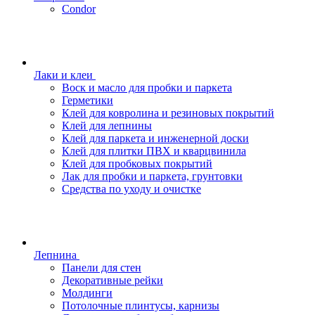
Condor
Лаки и клеи
Воск и масло для пробки и паркета
Герметики
Клей для ковролина и резиновых покрытий
Клей для лепнины
Клей для паркета и инженерной доски
Клей для плитки ПВХ и кварцвинила
Клей для пробковых покрытий
Лак для пробки и паркета, грунтовки
Средства по уходу и очистке
Лепнина
Панели для стен
Декоративные рейки
Молдинги
Потолочные плинтусы, карнизы