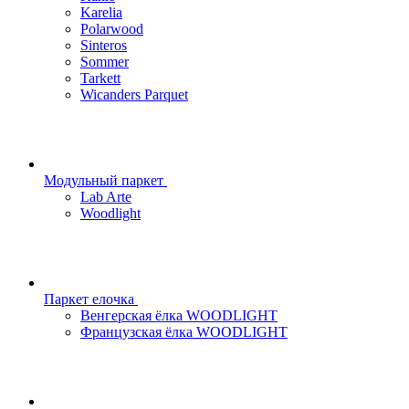
Karelia
Polarwood
Sinteros
Sommer
Tarkett
Wicanders Parquet
Модульный паркет
Lab Arte
Woodlight
Паркет елочка
Венгерская ёлка WOODLIGHT
Французская ёлка WOODLIGHT