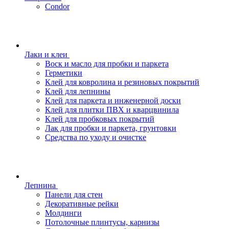
Condor
Лаки и клеи
Воск и масло для пробки и паркета
Герметики
Клей для ковролина и резиновых покрытий
Клей для лепнины
Клей для паркета и инженерной доски
Клей для плитки ПВХ и кварцвинила
Клей для пробковых покрытий
Лак для пробки и паркета, грунтовки
Средства по уходу и очистке
Лепнина
Панели для стен
Декоративные рейки
Молдинги
Потолочные плинтусы, карнизы