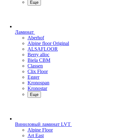
Еще
Ламинат
Aberhof
Alpine floor Original
ALSAFLOOR
Berry alloc
Biela CBM
Classen
Clix Floor
Egger
Kronospan
Kronostar
Еще
Виниловый ламинат LVT
Alpine Floor
Art East