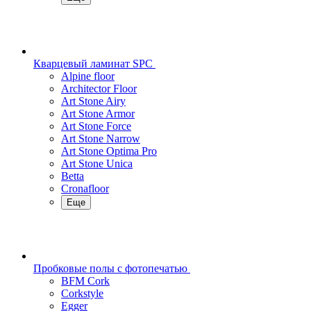
Кварцевый ламинат SPC
Alpine floor
Architector Floor
Art Stone Airy
Art Stone Armor
Art Stone Force
Art Stone Narrow
Art Stone Optima Pro
Art Stone Unica
Betta
Cronafloor
Еще
Пробковые полы с фотопечатью
BFM Cork
Corkstyle
Egger