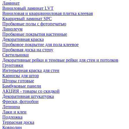
Ламинат
Виниловый ламинат LVT
Виниловая и кварцвиниловая плитка клеевая
Кварцевый ламинат SPC
Пробковые полы с фотопечатью
Линолеум
Пробковые покрытия настенные
Декоративная краска
Пробковое покрытие для пола клеевое
Пробковая доска на стену
Светильники
Декоративные рейки и теневые рейки для стен и потолков
Грунтовки
Интерьерная краска для стен
Карнизы для штор
Шторы готовые
Бамбуковые панели
АКЦИЯ - товары со скидкой
Декоративная штукатурка
Фрески, фотообои
Лепнина
Лаки и клеи
Подложка
Террасная доска
Ковролин