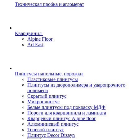
Техническая пробка и агломерат
Кварцвинил
Alpine Floor
Art East
Плинтусы напольные, порожки
Пластиковые плинтусы
Плинтусы из дюрополимера и ударопрочного
полимера
Скрытый плинтус
Микроплинтус
Белые плинтусы под покраску МДФ
Пороги для кварцвинила и ламината
Кварцевый плинтус Alpine floor
Алюминиевый плинтус
Теневой плинтус
Плинтус Decor Dizayn