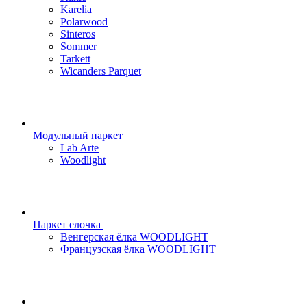
Karelia
Polarwood
Sinteros
Sommer
Tarkett
Wicanders Parquet
Модульный паркет
Lab Arte
Woodlight
Паркет елочка
Венгерская ёлка WOODLIGHT
Французская ёлка WOODLIGHT