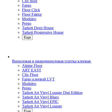
Clix floor
Fargo
Floor Click
Floor Faktor
Moduleo
Pergo
Tarkett Deep House
Tarkett Progressive House
Еще
Виниловая и кварцвиниловая плитка клеевая
Alpine Floor
ART EAST
Clix Floor
Fargo клеевой LVT
Moduleo
Pergo
Tarkett Art Vinyl Lounge Digi Edition
Tarkett Art Vinyl Blues
Tarkett Art Vinyl EPIC
Tarkett Art Vinyl Lounge
Еще