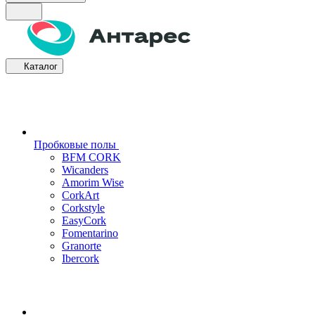
Каталог
Пробковые полы
BFM CORK
Wicanders
Amorim Wise
CorkArt
Corkstyle
EasyCork
Fomentarino
Granorte
Ibercork