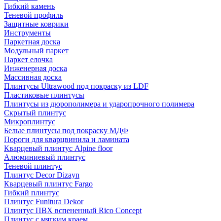
Гибкий камень
Теневой профиль
Защитные коврики
Инструменты
Паркетная доска
Модульный паркет
Паркет елочка
Инженерная доска
Массивная доска
Плинтусы Ultrawood под покраску из LDF
Пластиковые плинтусы
Плинтусы из дюрополимера и ударопрочного полимера
Скрытый плинтус
Микроплинтус
Белые плинтусы под покраску МДФ
Пороги для кварцвинила и ламината
Кварцевый плинтус Alpine floor
Алюминиевый плинтус
Теневой плинтус
Плинтус Decor Dizayn
Кварцевый плинтус Fargo
Гибкий плинтус
Плинтус Funitura Dekor
Плинтус ПВХ вспененный Rico Concept
Плинтус с мягким краем