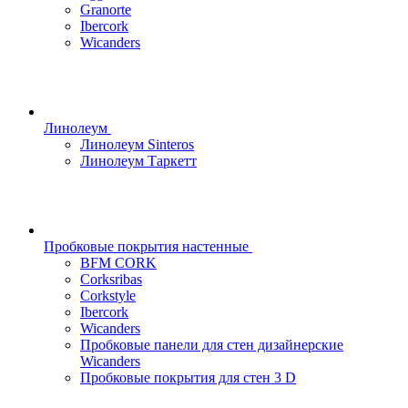
Granorte
Ibercork
Wicanders
Линолеум
Линолеум Sinteros
Линолеум Таркетт
Пробковые покрытия настенные
BFM CORK
Corksribas
Corkstyle
Ibercork
Wicanders
Пробковые панели для стен дизайнерские
Wicanders
Пробковые покрытия для стен 3 D