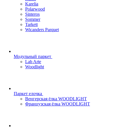
Karelia
Polarwood
Sinteros
Sommer
Tarkett
Wicanders Parquet
Модульный паркет
Lab Arte
Woodlight
Паркет елочка
Венгерская ёлка WOODLIGHT
Французская ёлка WOODLIGHT