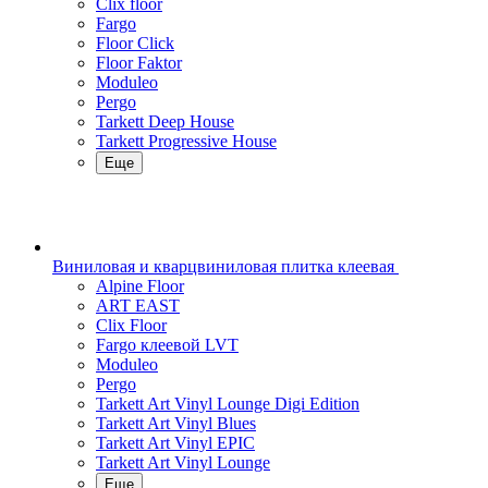
Clix floor
Fargo
Floor Click
Floor Faktor
Moduleo
Pergo
Tarkett Deep House
Tarkett Progressive House
Еще
Виниловая и кварцвиниловая плитка клеевая
Alpine Floor
ART EAST
Clix Floor
Fargo клеевой LVT
Moduleo
Pergo
Tarkett Art Vinyl Lounge Digi Edition
Tarkett Art Vinyl Blues
Tarkett Art Vinyl EPIC
Tarkett Art Vinyl Lounge
Еще