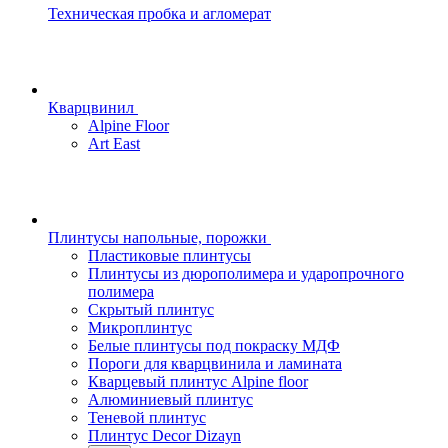
Техническая пробка и агломерат
Кварцвинил
Alpine Floor
Art East
Плинтусы напольные, порожки
Пластиковые плинтусы
Плинтусы из дюрополимера и ударопрочного
полимера
Скрытый плинтус
Микроплинтус
Белые плинтусы под покраску МДФ
Пороги для кварцвинила и ламината
Кварцевый плинтус Alpine floor
Алюминиевый плинтус
Теневой плинтус
Плинтус Decor Dizayn