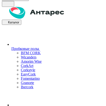
Каталог
Пробковые полы
BFM CORK
Wicanders
Amorim Wise
CorkArt
Corkstyle
EasyCork
Fomentarino
Granorte
Ibercork