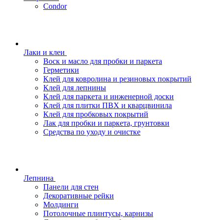
Condor
Лаки и клеи
Воск и масло для пробки и паркета
Герметики
Клей для ковролина и резиновых покрытий
Клей для лепнины
Клей для паркета и инженерной доски
Клей для плитки ПВХ и кварцвинила
Клей для пробковых покрытий
Лак для пробки и паркета, грунтовки
Средства по уходу и очистке
Лепнина
Панели для стен
Декоративные рейки
Молдинги
Потолочные плинтусы, карнизы