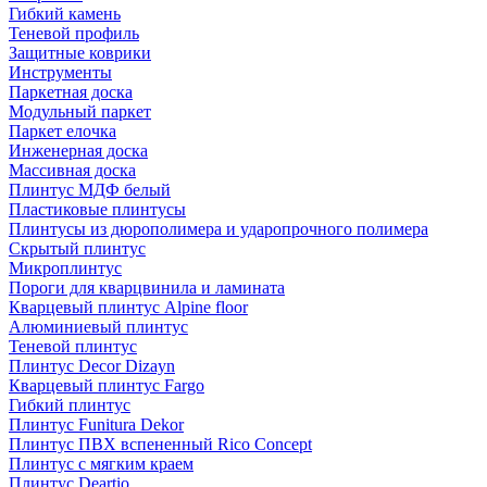
Гибкий камень
Теневой профиль
Защитные коврики
Инструменты
Паркетная доска
Модульный паркет
Паркет елочка
Инженерная доска
Массивная доска
Плинтус МДФ белый
Пластиковые плинтусы
Плинтусы из дюрополимера и ударопрочного полимера
Скрытый плинтус
Микроплинтус
Пороги для кварцвинила и ламината
Кварцевый плинтус Alpine floor
Алюминиевый плинтус
Теневой плинтус
Плинтус Decor Dizayn
Кварцевый плинтус Fargo
Гибкий плинтус
Плинтус Funitura Dekor
Плинтус ПВХ вспененный Rico Concept
Плинтус с мягким краем
Плинтус Deartio