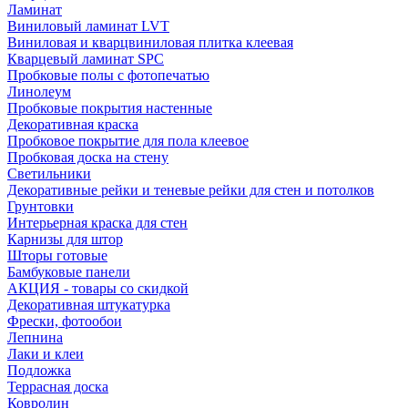
Ламинат
Виниловый ламинат LVT
Виниловая и кварцвиниловая плитка клеевая
Кварцевый ламинат SPC
Пробковые полы с фотопечатью
Линолеум
Пробковые покрытия настенные
Декоративная краска
Пробковое покрытие для пола клеевое
Пробковая доска на стену
Светильники
Декоративные рейки и теневые рейки для стен и потолков
Грунтовки
Интерьерная краска для стен
Карнизы для штор
Шторы готовые
Бамбуковые панели
АКЦИЯ - товары со скидкой
Декоративная штукатурка
Фрески, фотообои
Лепнина
Лаки и клеи
Подложка
Террасная доска
Ковролин