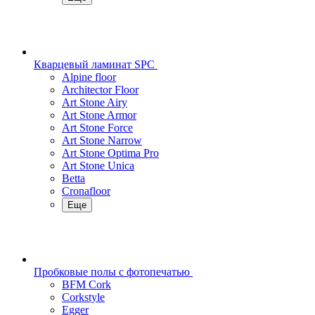
Кварцевый ламинат SPC
Alpine floor
Architector Floor
Art Stone Airy
Art Stone Armor
Art Stone Force
Art Stone Narrow
Art Stone Optima Pro
Art Stone Unica
Betta
Cronafloor
Еще
Пробковые полы с фотопечатью
BFM Cork
Corkstyle
Egger