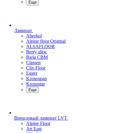
Еще
Ламинат
Aberhof
Alpine floor Original
ALSAFLOOR
Berry alloc
Biela CBM
Classen
Clix Floor
Egger
Kronospan
Kronostar
Еще
Виниловый ламинат LVT
Alpine Floor
Art East