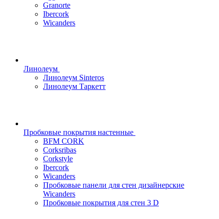
Granorte
Ibercork
Wicanders
Линолеум
Линолеум Sinteros
Линолеум Таркетт
Пробковые покрытия настенные
BFM CORK
Corksribas
Corkstyle
Ibercork
Wicanders
Пробковые панели для стен дизайнерские
Wicanders
Пробковые покрытия для стен 3 D