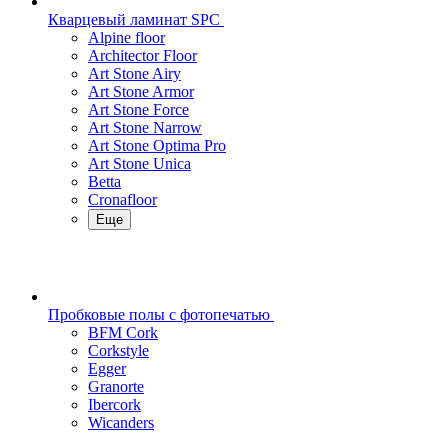
Кварцевый ламинат SPC
Alpine floor
Architector Floor
Art Stone Airy
Art Stone Armor
Art Stone Force
Art Stone Narrow
Art Stone Optima Pro
Art Stone Unica
Betta
Cronafloor
Еще
Пробковые полы с фотопечатью
BFM Cork
Corkstyle
Egger
Granorte
Ibercork
Wicanders