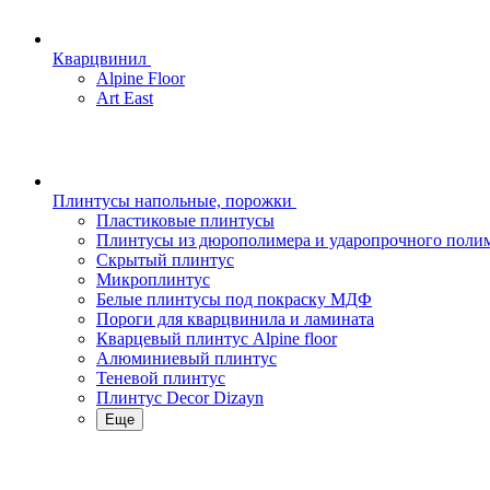
Кварцвинил
Alpine Floor
Art East
Плинтусы напольные, порожки
Пластиковые плинтусы
Плинтусы из дюрополимера и ударопрочного поли
Скрытый плинтус
Микроплинтус
Белые плинтусы под покраску МДФ
Пороги для кварцвинила и ламината
Кварцевый плинтус Alpine floor
Алюминиевый плинтус
Теневой плинтус
Плинтус Decor Dizayn
Еще