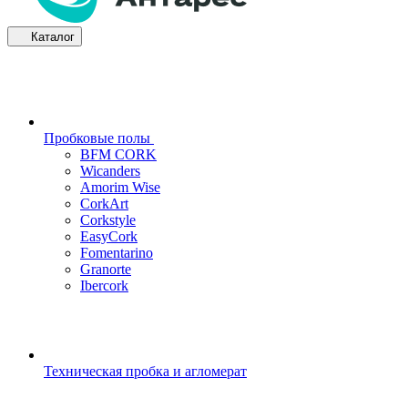
Каталог
Пробковые полы
BFM CORK
Wicanders
Amorim Wise
CorkArt
Corkstyle
EasyCork
Fomentarino
Granorte
Ibercork
Техническая пробка и агломерат