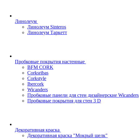
Линолеум
Линолеум Sinteros
Линолеум Таркетт
Пробковые покрытия настенные
BFM CORK
Corksribas
Corkstyle
Ibercork
Wicanders
Пробковые панели для стен дизайнерские Wicanders
Пробковые покрытия для стен 3 D
Декоративная краска
Декоративная краска "Мокрый шелк"