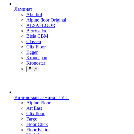
Ламинат
Aberhof
Alpine floor Original
ALSAFLOOR
Berry alloc
Biela CBM
Classen
Clix Floor
Egger
Kronospan
Kronostar
Еще
Виниловый ламинат LVT
Alpine Floor
Art East
Clix floor
Fargo
Floor Click
Floor Faktor