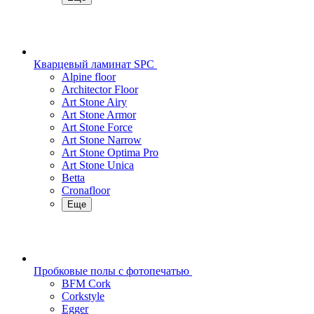
Кварцевый ламинат SPC
Alpine floor
Architector Floor
Art Stone Airy
Art Stone Armor
Art Stone Force
Art Stone Narrow
Art Stone Optima Pro
Art Stone Unica
Betta
Cronafloor
Еще
Пробковые полы с фотопечатью
BFM Cork
Corkstyle
Egger