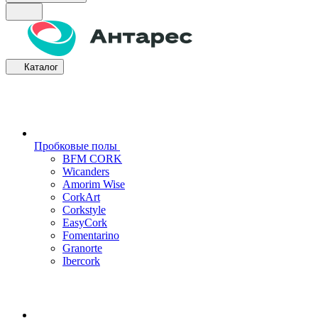
Каталог
Пробковые полы
BFM CORK
Wicanders
Amorim Wise
CorkArt
Corkstyle
EasyCork
Fomentarino
Granorte
Ibercork