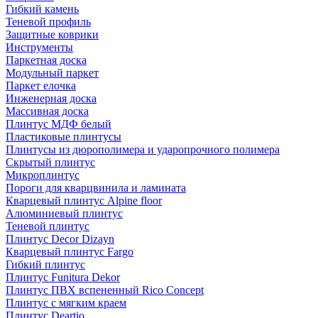
Гибкий камень
Теневой профиль
Защитные коврики
Инструменты
Паркетная доска
Модульный паркет
Паркет елочка
Инженерная доска
Массивная доска
Плинтус МДФ белый
Пластиковые плинтусы
Плинтусы из дюрополимера и ударопрочного полимера
Скрытый плинтус
Микроплинтус
Пороги для кварцвинила и ламината
Кварцевый плинтус Alpine floor
Алюминиевый плинтус
Теневой плинтус
Плинтус Decor Dizayn
Кварцевый плинтус Fargo
Гибкий плинтус
Плинтус Funitura Dekor
Плинтус ПВХ вспененный Rico Concept
Плинтус с мягким краем
Плинтус Deartio