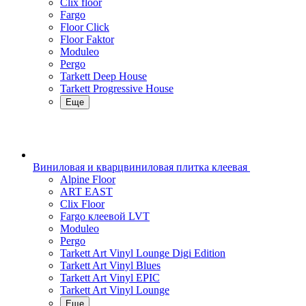
Clix floor
Fargo
Floor Click
Floor Faktor
Moduleo
Pergo
Tarkett Deep House
Tarkett Progressive House
Еще
Виниловая и кварцвиниловая плитка клеевая
Alpine Floor
ART EAST
Clix Floor
Fargo клеевой LVT
Moduleo
Pergo
Tarkett Art Vinyl Lounge Digi Edition
Tarkett Art Vinyl Blues
Tarkett Art Vinyl EPIC
Tarkett Art Vinyl Lounge
Еще