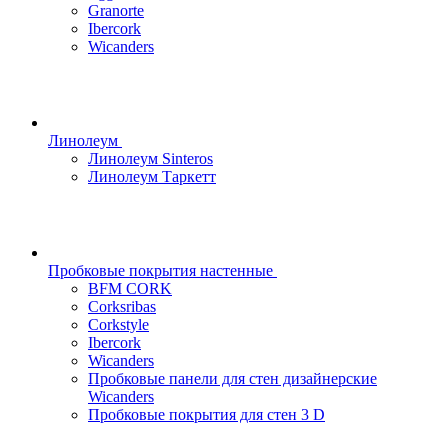
Granorte
Ibercork
Wicanders
Линолеум
Линолеум Sinteros
Линолеум Таркетт
Пробковые покрытия настенные
BFM CORK
Corksribas
Corkstyle
Ibercork
Wicanders
Пробковые панели для стен дизайнерские
Wicanders
Пробковые покрытия для стен 3 D