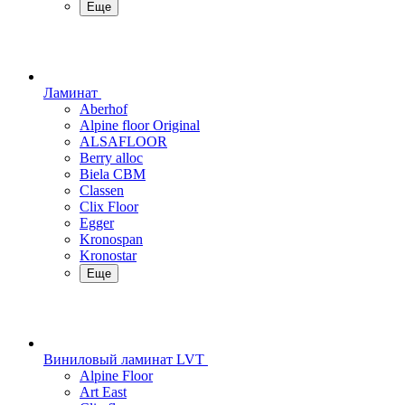
Еще
Ламинат
Aberhof
Alpine floor Original
ALSAFLOOR
Berry alloc
Biela CBM
Classen
Clix Floor
Egger
Kronospan
Kronostar
Еще
Виниловый ламинат LVT
Alpine Floor
Art East