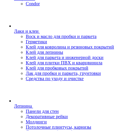
Condor
Лаки и клеи
Воск и масло для пробки и паркета
Герметики
Клей для ковролина и резиновых покрытий
Клей для лепнины
Клей для паркета и инженерной доски
Клей для плитки ПВХ и кварцвинила
Клей для пробковых покрытий
Лак для пробки и паркета, грунтовки
Средства по уходу и очистке
Лепнина
Панели для стен
Декоративные рейки
Молдинги
Потолочные плинтусы, карнизы