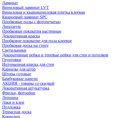
Ламинат
Виниловый ламинат LVT
Виниловая и кварцвиниловая плитка клеевая
Кварцевый ламинат SPC
Пробковые полы с фотопечатью
Линолеум
Пробковые покрытия настенные
Декоративная краска
Пробковое покрытие для пола клеевое
Пробковая доска на стену
Светильники
Декоративные рейки и теневые рейки для стен и потолков
Грунтовки
Интерьерная краска для стен
Карнизы для штор
Шторы готовые
Бамбуковые панели
АКЦИЯ - товары со скидкой
Декоративная штукатурка
Фрески, фотообои
Лепнина
Лаки и клеи
Подложка
Террасная доска
Ковролин