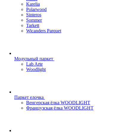
Karelia
Polarwood
Sinteros
Sommer
Tarkett
Wicanders Parquet
Модульный паркет
Lab Arte
Woodlight
Паркет елочка
Венгерская ёлка WOODLIGHT
Французская ёлка WOODLIGHT