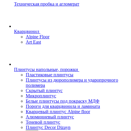
Техническая пробка и агломерат
Кварцвинил
Alpine Floor
Art East
Плинтусы напольные, порожки
Пластиковые плинтусы
Плинтусы из дюрополимера и ударопрочного
полимера
Скрытый плинтус
Микроплинтус
Белые плинтусы под покраску МДФ
Пороги для кварцвинила и ламината
Кварцевый плинтус Alpine floor
Алюминиевый плинтус
Теневой плинтус
Плинтус Decor Dizayn