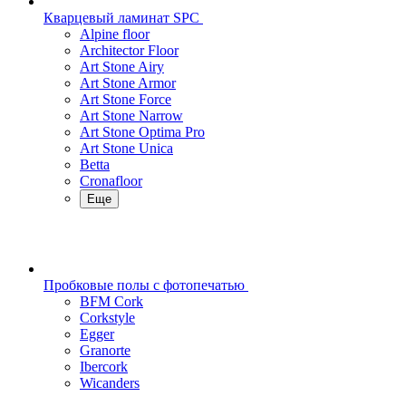
Кварцевый ламинат SPC
Alpine floor
Architector Floor
Art Stone Airy
Art Stone Armor
Art Stone Force
Art Stone Narrow
Art Stone Optima Pro
Art Stone Unica
Betta
Cronafloor
Еще
Пробковые полы с фотопечатью
BFM Cork
Corkstyle
Egger
Granorte
Ibercork
Wicanders