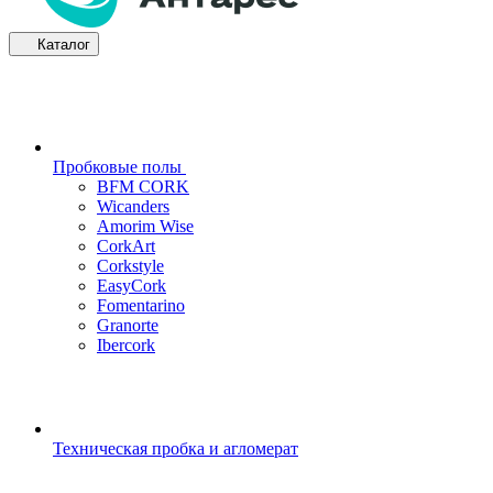
Каталог
Пробковые полы
BFM CORK
Wicanders
Amorim Wise
CorkArt
Corkstyle
EasyCork
Fomentarino
Granorte
Ibercork
Техническая пробка и агломерат