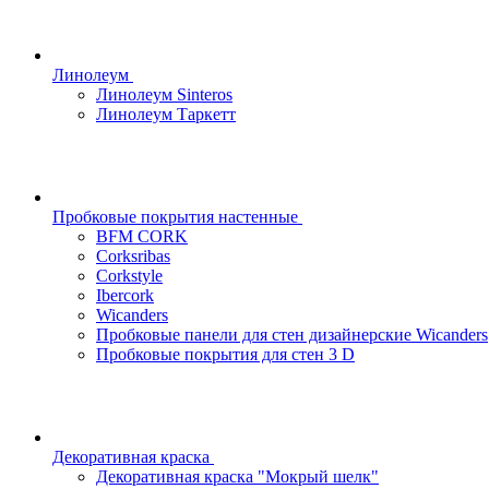
Линолеум
Линолеум Sinteros
Линолеум Таркетт
Пробковые покрытия настенные
BFM CORK
Corksribas
Corkstyle
Ibercork
Wicanders
Пробковые панели для стен дизайнерские Wicanders
Пробковые покрытия для стен 3 D
Декоративная краска
Декоративная краска "Мокрый шелк"