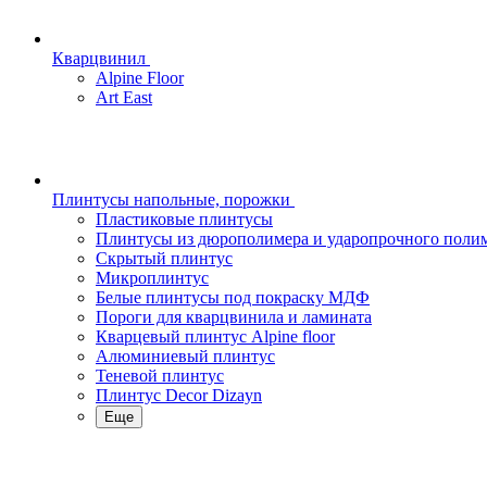
Кварцвинил
Alpine Floor
Art East
Плинтусы напольные, порожки
Пластиковые плинтусы
Плинтусы из дюрополимера и ударопрочного поли
Скрытый плинтус
Микроплинтус
Белые плинтусы под покраску МДФ
Пороги для кварцвинила и ламината
Кварцевый плинтус Alpine floor
Алюминиевый плинтус
Теневой плинтус
Плинтус Decor Dizayn
Еще