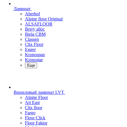
Ламинат
Aberhof
Alpine floor Original
ALSAFLOOR
Berry alloc
Biela CBM
Classen
Clix Floor
Egger
Kronospan
Kronostar
Еще
Виниловый ламинат LVT
Alpine Floor
Art East
Clix floor
Fargo
Floor Click
Floor Faktor