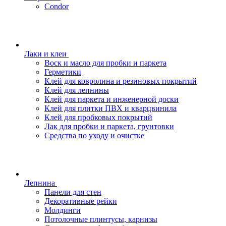
Condor
Лаки и клеи
Воск и масло для пробки и паркета
Герметики
Клей для ковролина и резиновых покрытий
Клей для лепнины
Клей для паркета и инженерной доски
Клей для плитки ПВХ и кварцвинила
Клей для пробковых покрытий
Лак для пробки и паркета, грунтовки
Средства по уходу и очистке
Лепнина
Панели для стен
Декоративные рейки
Молдинги
Потолочные плинтусы, карнизы