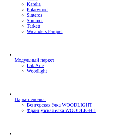
Karelia
Polarwood
Sinteros
Sommer
Tarkett
Wicanders Parquet
Модульный паркет
Lab Arte
Woodlight
Паркет елочка
Венгерская ёлка WOODLIGHT
Французская ёлка WOODLIGHT