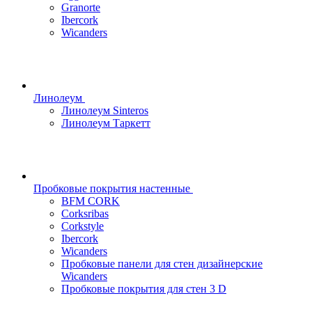
Granorte
Ibercork
Wicanders
Линолеум
Линолеум Sinteros
Линолеум Таркетт
Пробковые покрытия настенные
BFM CORK
Corksribas
Corkstyle
Ibercork
Wicanders
Пробковые панели для стен дизайнерские
Wicanders
Пробковые покрытия для стен 3 D