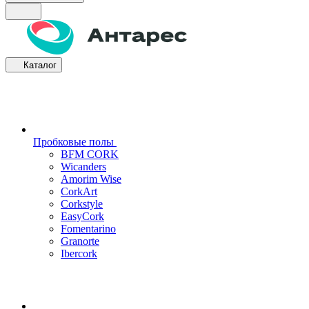
Каталог
Пробковые полы
BFM CORK
Wicanders
Amorim Wise
CorkArt
Corkstyle
EasyCork
Fomentarino
Granorte
Ibercork