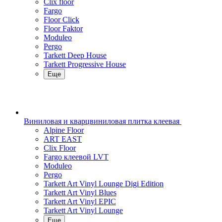
Clix floor
Fargo
Floor Click
Floor Faktor
Moduleo
Pergo
Tarkett Deep House
Tarkett Progressive House
Еще
Виниловая и кварцвиниловая плитка клеевая
Alpine Floor
ART EAST
Clix Floor
Fargo клеевой LVT
Moduleo
Pergo
Tarkett Art Vinyl Lounge Digi Edition
Tarkett Art Vinyl Blues
Tarkett Art Vinyl EPIC
Tarkett Art Vinyl Lounge
Еще