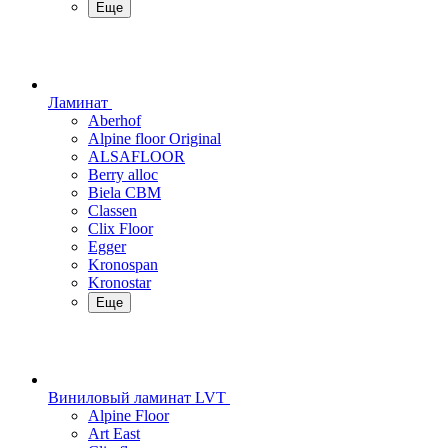
Еще
Ламинат
Aberhof
Alpine floor Original
ALSAFLOOR
Berry alloc
Biela CBM
Classen
Clix Floor
Egger
Kronospan
Kronostar
Еще
Виниловый ламинат LVT
Alpine Floor
Art East