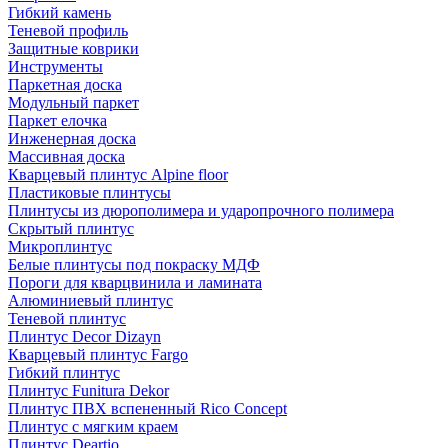
Гибкий камень
Теневой профиль
Защитные коврики
Инструменты
Паркетная доска
Модульный паркет
Паркет елочка
Инженерная доска
Массивная доска
Кварцевый плинтус Alpine floor
Пластиковые плинтусы
Плинтусы из дюрополимера и ударопрочного полимера
Скрытый плинтус
Микроплинтус
Белые плинтусы под покраску МДФ
Пороги для кварцвинила и ламината
Алюминиевый плинтус
Теневой плинтус
Плинтус Decor Dizayn
Кварцевый плинтус Fargo
Гибкий плинтус
Плинтус Funitura Dekor
Плинтус ПВХ вспененный Rico Concept
Плинтус с мягким краем
Плинтус Deartio