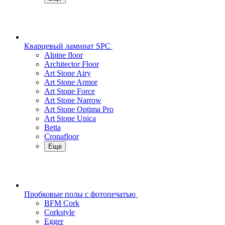
Кварцевый ламинат SPC
Alpine floor
Architector Floor
Art Stone Airy
Art Stone Armor
Art Stone Force
Art Stone Narrow
Art Stone Optima Pro
Art Stone Unica
Betta
Cronafloor
Еще
Пробковые полы с фотопечатью
BFM Cork
Corkstyle
Egger