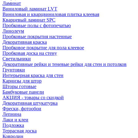
Ламинат
Виниловый ламинат LVT
Виниловая и кварцвиниловая плитка клеевая
Кварцевый ламинат SPC
Пробковые полы с фотопечатью
Линолеум
Пробковые покрытия настенные
Декоративная краска
Пробковое покрытие для пола клеевое
Пробковая доска на стену
Светильники
Декоративные рейки и теневые рейки для стен и потолков
Грунтовки
Интерьерная краска для стен
Карнизы для штор
Шторы готовые
Бамбуковые панели
АКЦИЯ - товары со скидкой
Декоративная штукатурка
Фрески, фотообои
Лепнина
Лаки и клеи
Подложка
Террасная доска
Ковролин