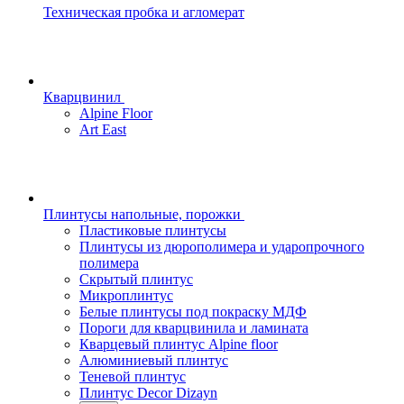
Техническая пробка и агломерат
Кварцвинил
Alpine Floor
Art East
Плинтусы напольные, порожки
Пластиковые плинтусы
Плинтусы из дюрополимера и ударопрочного
полимера
Скрытый плинтус
Микроплинтус
Белые плинтусы под покраску МДФ
Пороги для кварцвинила и ламината
Кварцевый плинтус Alpine floor
Алюминиевый плинтус
Теневой плинтус
Плинтус Decor Dizayn