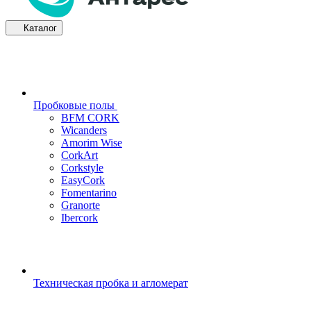
Каталог
Пробковые полы
BFM CORK
Wicanders
Amorim Wise
CorkArt
Corkstyle
EasyCork
Fomentarino
Granorte
Ibercork
Техническая пробка и агломерат