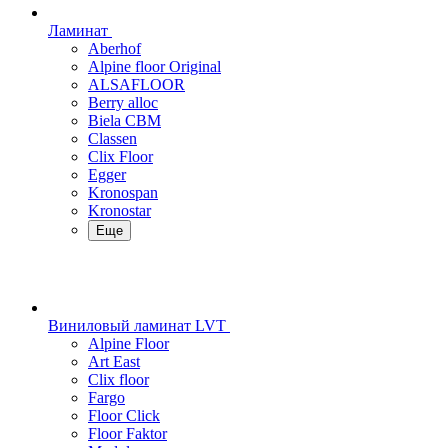
Ламинат
Aberhof
Alpine floor Original
ALSAFLOOR
Berry alloc
Biela CBM
Classen
Clix Floor
Egger
Kronospan
Kronostar
Еще
Виниловый ламинат LVT
Alpine Floor
Art East
Clix floor
Fargo
Floor Click
Floor Faktor