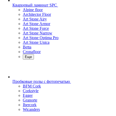
Кварцевый ламинат SPC
Alpine floor
Architector Floor
Art Stone Airy
Art Stone Armor
Art Stone Force
Art Stone Narrow
Art Stone Optima Pro
Art Stone Unica
Betta
Cronafloor
Еще
Пробковые полы с фотопечатью
BFM Cork
Corkstyle
Egger
Granorte
Ibercork
Wicanders