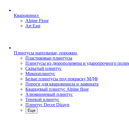
Кварцвинил
Alpine Floor
Art East
Плинтусы напольные, порожки
Пластиковые плинтусы
Плинтусы из дюрополимера и ударопрочного поли
Скрытый плинтус
Микроплинтус
Белые плинтусы под покраску МДФ
Пороги для кварцвинила и ламината
Кварцевый плинтус Alpine floor
Алюминиевый плинтус
Теневой плинтус
Плинтус Decor Dizayn
Еще