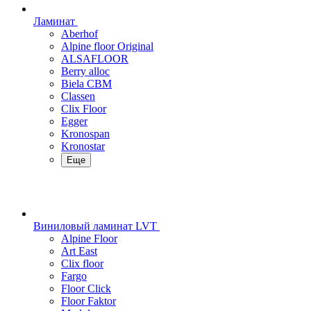
Ламинат
Aberhof
Alpine floor Original
ALSAFLOOR
Berry alloc
Biela CBM
Classen
Clix Floor
Egger
Kronospan
Kronostar
Еще
Виниловый ламинат LVT
Alpine Floor
Art East
Clix floor
Fargo
Floor Click
Floor Faktor