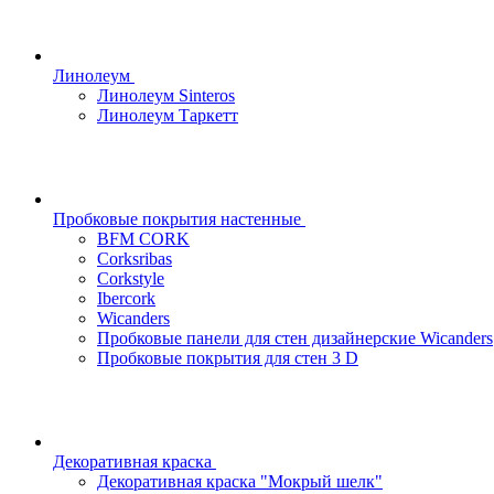
Линолеум
Линолеум Sinteros
Линолеум Таркетт
Пробковые покрытия настенные
BFM CORK
Corksribas
Corkstyle
Ibercork
Wicanders
Пробковые панели для стен дизайнерские Wicanders
Пробковые покрытия для стен 3 D
Декоративная краска
Декоративная краска "Мокрый шелк"