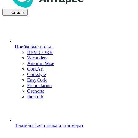
Каталог
Пробковые полы
BFM CORK
Wicanders
Amorim Wise
CorkArt
Corkstyle
EasyCork
Fomentarino
Granorte
Ibercork
Техническая пробка и агломерат