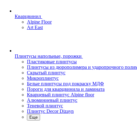
Кварцвинил
Alpine Floor
Art East
Плинтусы напольные, порожки
Пластиковые плинтусы
Плинтусы из дюрополимера и ударопрочного поли
Скрытый плинтус
Микроплинтус
Белые плинтусы под покраску МДФ
Пороги для кварцвинила и ламината
Кварцевый плинтус Alpine floor
Алюминиевый плинтус
Теневой плинтус
Плинтус Decor Dizayn
Еще