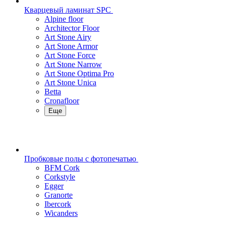
Кварцевый ламинат SPC
Alpine floor
Architector Floor
Art Stone Airy
Art Stone Armor
Art Stone Force
Art Stone Narrow
Art Stone Optima Pro
Art Stone Unica
Betta
Cronafloor
Еще
Пробковые полы с фотопечатью
BFM Cork
Corkstyle
Egger
Granorte
Ibercork
Wicanders