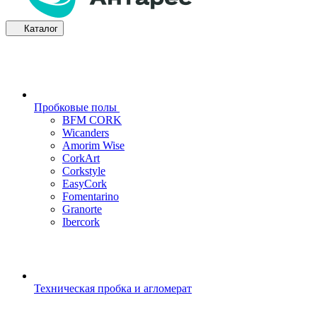
Каталог
Пробковые полы
BFM CORK
Wicanders
Amorim Wise
CorkArt
Corkstyle
EasyCork
Fomentarino
Granorte
Ibercork
Техническая пробка и агломерат