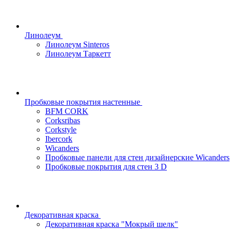
Линолеум
Линолеум Sinteros
Линолеум Таркетт
Пробковые покрытия настенные
BFM CORK
Corksribas
Corkstyle
Ibercork
Wicanders
Пробковые панели для стен дизайнерские Wicanders
Пробковые покрытия для стен 3 D
Декоративная краска
Декоративная краска "Мокрый шелк"