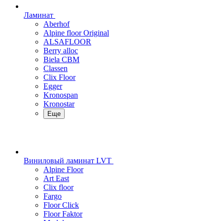
Ламинат
Aberhof
Alpine floor Original
ALSAFLOOR
Berry alloc
Biela CBM
Classen
Clix Floor
Egger
Kronospan
Kronostar
Еще
Виниловый ламинат LVT
Alpine Floor
Art East
Clix floor
Fargo
Floor Click
Floor Faktor