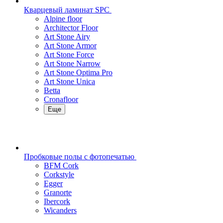
Кварцевый ламинат SPC
Alpine floor
Architector Floor
Art Stone Airy
Art Stone Armor
Art Stone Force
Art Stone Narrow
Art Stone Optima Pro
Art Stone Unica
Betta
Cronafloor
Еще
Пробковые полы с фотопечатью
BFM Cork
Corkstyle
Egger
Granorte
Ibercork
Wicanders