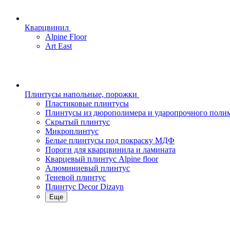
Кварцвинил
Alpine Floor
Art East
Плинтусы напольные, порожки
Пластиковые плинтусы
Плинтусы из дюрополимера и ударопрочного поли
Скрытый плинтус
Микроплинтус
Белые плинтусы под покраску МДФ
Пороги для кварцвинила и ламината
Кварцевый плинтус Alpine floor
Алюминиевый плинтус
Теневой плинтус
Плинтус Decor Dizayn
Еще