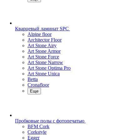
Кварцевый ламинат SPC
Alpine floor
Architector Floor
Art Stone Airy
Art Stone Armor
Art Stone Force
Art Stone Narrow
Art Stone Optima Pro
Art Stone Unica
Betta
Cronafloor
Еще
Пробковые полы с фотопечатью
BFM Cork
Corkstyle
Egger