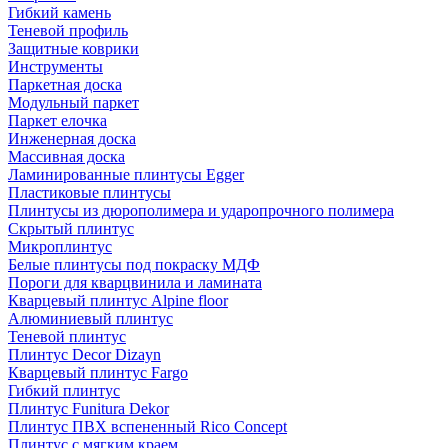
Гибкий камень
Теневой профиль
Защитные коврики
Инструменты
Паркетная доска
Модульный паркет
Паркет елочка
Инженерная доска
Массивная доска
Ламинированные плинтусы Egger
Пластиковые плинтусы
Плинтусы из дюрополимера и ударопрочного полимера
Скрытый плинтус
Микроплинтус
Белые плинтусы под покраску МДФ
Пороги для кварцвинила и ламината
Кварцевый плинтус Alpine floor
Алюминиевый плинтус
Теневой плинтус
Плинтус Decor Dizayn
Кварцевый плинтус Fargo
Гибкий плинтус
Плинтус Funitura Dekor
Плинтус ПВХ вспененный Rico Concept
Плинтус с мягким краем