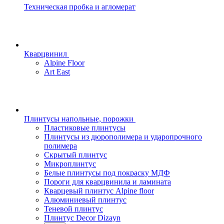
Техническая пробка и агломерат
Кварцвинил
Alpine Floor
Art East
Плинтусы напольные, порожки
Пластиковые плинтусы
Плинтусы из дюрополимера и ударопрочного
полимера
Скрытый плинтус
Микроплинтус
Белые плинтусы под покраску МДФ
Пороги для кварцвинила и ламината
Кварцевый плинтус Alpine floor
Алюминиевый плинтус
Теневой плинтус
Плинтус Decor Dizayn