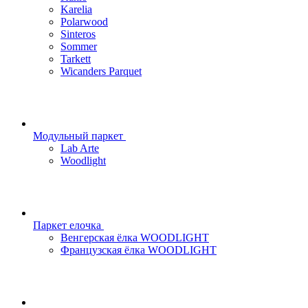
Karelia
Polarwood
Sinteros
Sommer
Tarkett
Wicanders Parquet
Модульный паркет
Lab Arte
Woodlight
Паркет елочка
Венгерская ёлка WOODLIGHT
Французская ёлка WOODLIGHT