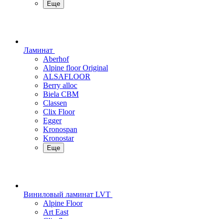
Еще
Ламинат
Aberhof
Alpine floor Original
ALSAFLOOR
Berry alloc
Biela CBM
Classen
Clix Floor
Egger
Kronospan
Kronostar
Еще
Виниловый ламинат LVT
Alpine Floor
Art East