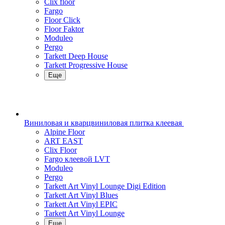
Clix floor
Fargo
Floor Click
Floor Faktor
Moduleo
Pergo
Tarkett Deep House
Tarkett Progressive House
Еще
Виниловая и кварцвиниловая плитка клеевая
Alpine Floor
ART EAST
Clix Floor
Fargo клеевой LVT
Moduleo
Pergo
Tarkett Art Vinyl Lounge Digi Edition
Tarkett Art Vinyl Blues
Tarkett Art Vinyl EPIC
Tarkett Art Vinyl Lounge
Еще