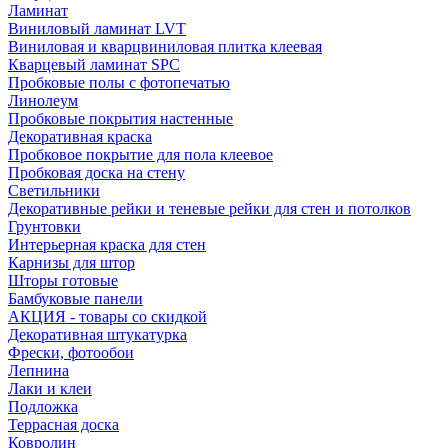
Ламинат
Виниловый ламинат LVT
Виниловая и кварцвиниловая плитка клеевая
Кварцевый ламинат SPC
Пробковые полы с фотопечатью
Линолеум
Пробковые покрытия настенные
Декоративная краска
Пробковое покрытие для пола клеевое
Пробковая доска на стену
Светильники
Декоративные рейки и теневые рейки для стен и потолков
Грунтовки
Интерьерная краска для стен
Карнизы для штор
Шторы готовые
Бамбуковые панели
АКЦИЯ - товары со скидкой
Декоративная штукатурка
Фрески, фотообои
Лепнина
Лаки и клеи
Подложка
Террасная доска
Ковролин