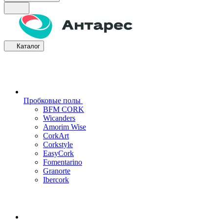
Каталог
Пробковые полы
BFM CORK
Wicanders
Amorim Wise
CorkArt
Corkstyle
EasyCork
Fomentarino
Granorte
Ibercork