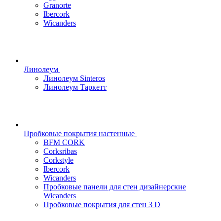
Granorte
Ibercork
Wicanders
Линолеум
Линолеум Sinteros
Линолеум Таркетт
Пробковые покрытия настенные
BFM CORK
Corksribas
Corkstyle
Ibercork
Wicanders
Пробковые панели для стен дизайнерские
Wicanders
Пробковые покрытия для стен 3 D