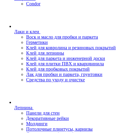
Condor
Лаки и клеи
Воск и масло для пробки и паркета
Герметики
Клей для ковролина и резиновых покрытий
Клей для лепнины
Клей для паркета и инженерной доски
Клей для плитки ПВХ и кварцвинила
Клей для пробковых покрытий
Лак для пробки и паркета, грунтовки
Средства по уходу и очистке
Лепнина
Панели для стен
Декоративные рейки
Молдинги
Потолочные плинтусы, карнизы