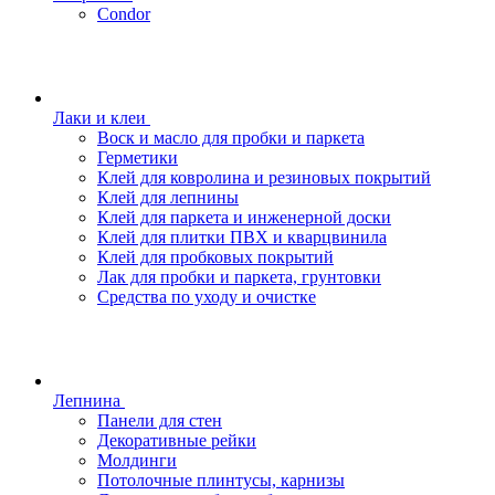
Condor
Лаки и клеи
Воск и масло для пробки и паркета
Герметики
Клей для ковролина и резиновых покрытий
Клей для лепнины
Клей для паркета и инженерной доски
Клей для плитки ПВХ и кварцвинила
Клей для пробковых покрытий
Лак для пробки и паркета, грунтовки
Средства по уходу и очистке
Лепнина
Панели для стен
Декоративные рейки
Молдинги
Потолочные плинтусы, карнизы