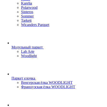
Karelia
Polarwood
Sinteros
Sommer
Tarkett
Wicanders Parquet
Модульный паркет
Lab Arte
Woodlight
Паркет елочка
Венгерская ёлка WOODLIGHT
Французская ёлка WOODLIGHT