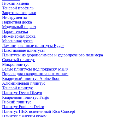
Гибкий камень
Теневой профиль
Защитные коврики
Инструменты
Паркетная доска
Модульный паркет
Паркет елочка
Инженерная доска
Массивная доска
Ламинированные плинтусы Egger
Пластиковые плинтусы
Плинтусы из дюрополимера и ударопрочного полимера
Скрытый плинтус
Микроплинтус
Белые плинтусы под покраску МДФ
Пороги для кварцвинила и ламината
Кварцевый плинтус Alpine floor
Алюминиевый плинтус
Теневой плинтус
Плинтус Decor Dizayn
Кварцевый плинтус Fargo
Гибкий плинтус
Плинтус Funitura Dekor
Плинтус ПВХ вспененный Rico Concept
Плинтус с мягким краем