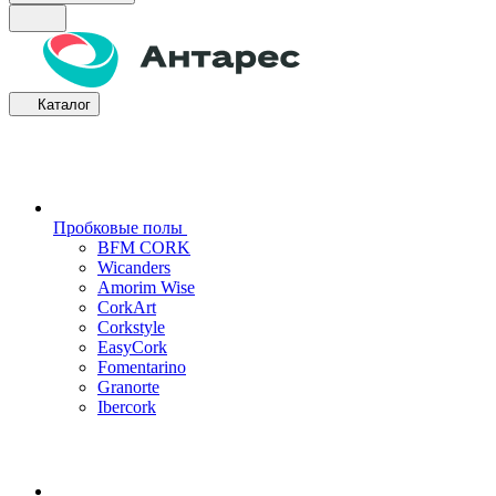
Каталог
Пробковые полы
BFM CORK
Wicanders
Amorim Wise
CorkArt
Corkstyle
EasyCork
Fomentarino
Granorte
Ibercork