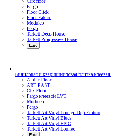
Clix floor
Fargo
Floor Click
Floor Faktor
Moduleo
Pergo
Tarkett Deep House
Tarkett Progressive House
Еще
Виниловая и кварцвиниловая плитка клеевая
Alpine Floor
ART EAST
Clix Floor
Fargo клеевой LVT
Moduleo
Pergo
Tarkett Art Vinyl Lounge Digi Edition
Tarkett Art Vinyl Blues
Tarkett Art Vinyl EPIC
Tarkett Art Vinyl Lounge
Еще