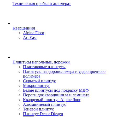
Техническая пробка и агломерат
Кварцвинил
Alpine Floor
Art East
Плинтусы напольные, порожки
Пластиковые плинтусы
Плинтусы из дюрополимера и ударопрочного
полимера
Скрытый плинтус
Микроплинтус
Белые плинтусы под покраску МДФ
Пороги для кварцвинила и ламината
Кварцевый плинтус Alpine floor
Алюминиевый плинтус
Теневой плинтус
Плинтус Decor Dizayn