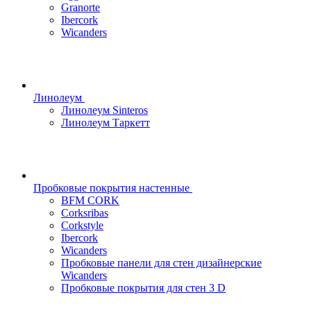
Granorte
Ibercork
Wicanders
Линолеум
Линолеум Sinteros
Линолеум Таркетт
Пробковые покрытия настенные
BFM CORK
Corksribas
Corkstyle
Ibercork
Wicanders
Пробковые панели для стен дизайнерские
Wicanders
Пробковые покрытия для стен 3 D