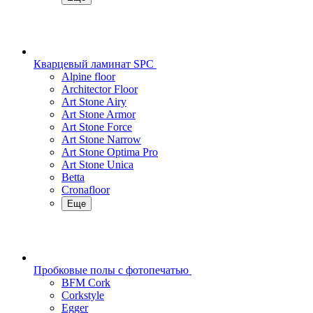
Кварцевый ламинат SPC
Alpine floor
Architector Floor
Art Stone Airy
Art Stone Armor
Art Stone Force
Art Stone Narrow
Art Stone Optima Pro
Art Stone Unica
Betta
Cronafloor
Еще
Пробковые полы с фотопечатью
BFM Cork
Corkstyle
Egger