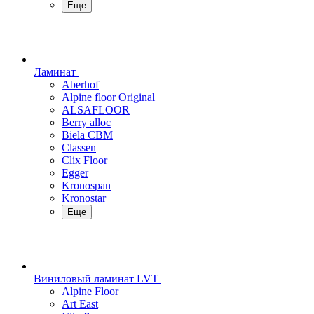
Еще
Ламинат
Aberhof
Alpine floor Original
ALSAFLOOR
Berry alloc
Biela CBM
Classen
Clix Floor
Egger
Kronospan
Kronostar
Еще
Виниловый ламинат LVT
Alpine Floor
Art East