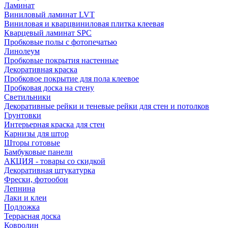
Ламинат
Виниловый ламинат LVT
Виниловая и кварцвиниловая плитка клеевая
Кварцевый ламинат SPC
Пробковые полы с фотопечатью
Линолеум
Пробковые покрытия настенные
Декоративная краска
Пробковое покрытие для пола клеевое
Пробковая доска на стену
Светильники
Декоративные рейки и теневые рейки для стен и потолков
Грунтовки
Интерьерная краска для стен
Карнизы для штор
Шторы готовые
Бамбуковые панели
АКЦИЯ - товары со скидкой
Декоративная штукатурка
Фрески, фотообои
Лепнина
Лаки и клеи
Подложка
Террасная доска
Ковролин