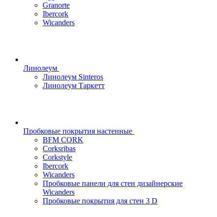
Granorte
Ibercork
Wicanders
Линолеум
Линолеум Sinteros
Линолеум Таркетт
Пробковые покрытия настенные
BFM CORK
Corksribas
Corkstyle
Ibercork
Wicanders
Пробковые панели для стен дизайнерские
Wicanders
Пробковые покрытия для стен 3 D