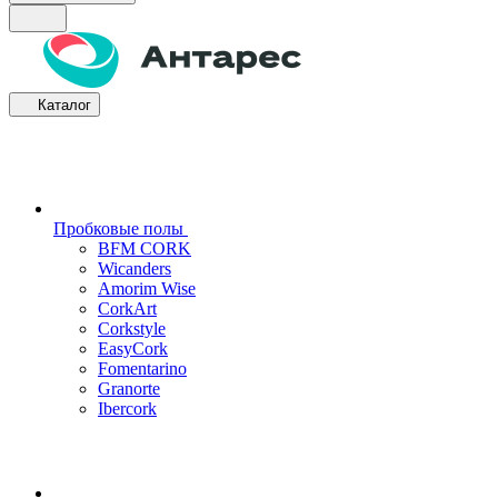
Каталог
Пробковые полы
BFM CORK
Wicanders
Amorim Wise
CorkArt
Corkstyle
EasyCork
Fomentarino
Granorte
Ibercork