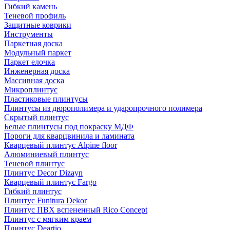
Гибкий камень
Теневой профиль
Защитные коврики
Инструменты
Паркетная доска
Модульный паркет
Паркет елочка
Инженерная доска
Массивная доска
Микроплинтус
Пластиковые плинтусы
Плинтусы из дюрополимера и ударопрочного полимера
Скрытый плинтус
Белые плинтусы под покраску МДФ
Пороги для кварцвинила и ламината
Кварцевый плинтус Alpine floor
Алюминиевый плинтус
Теневой плинтус
Плинтус Decor Dizayn
Кварцевый плинтус Fargo
Гибкий плинтус
Плинтус Funitura Dekor
Плинтус ПВХ вспененный Rico Concept
Плинтус с мягким краем
Плинтус Deartio