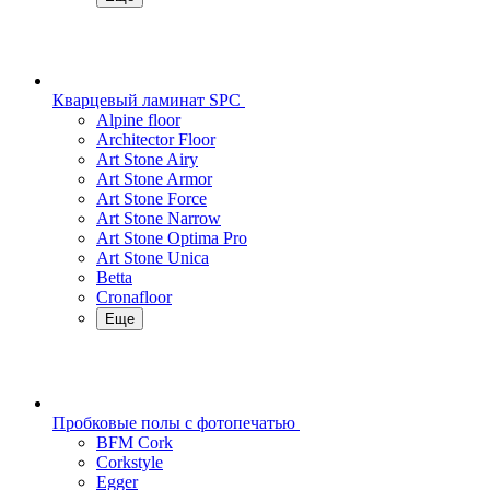
Кварцевый ламинат SPC
Alpine floor
Architector Floor
Art Stone Airy
Art Stone Armor
Art Stone Force
Art Stone Narrow
Art Stone Optima Pro
Art Stone Unica
Betta
Cronafloor
Еще
Пробковые полы с фотопечатью
BFM Cork
Corkstyle
Egger