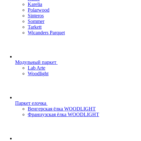
Karelia
Polarwood
Sinteros
Sommer
Tarkett
Wicanders Parquet
Модульный паркет
Lab Arte
Woodlight
Паркет елочка
Венгерская ёлка WOODLIGHT
Французская ёлка WOODLIGHT