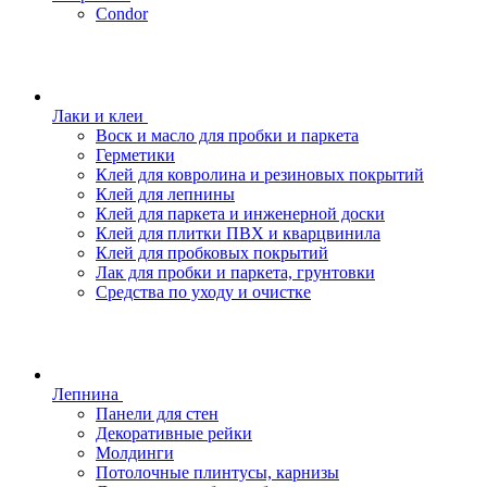
Condor
Лаки и клеи
Воск и масло для пробки и паркета
Герметики
Клей для ковролина и резиновых покрытий
Клей для лепнины
Клей для паркета и инженерной доски
Клей для плитки ПВХ и кварцвинила
Клей для пробковых покрытий
Лак для пробки и паркета, грунтовки
Средства по уходу и очистке
Лепнина
Панели для стен
Декоративные рейки
Молдинги
Потолочные плинтусы, карнизы