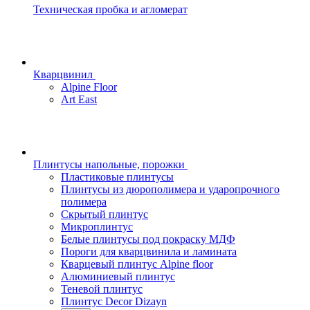
Техническая пробка и агломерат
Кварцвинил
Alpine Floor
Art East
Плинтусы напольные, порожки
Пластиковые плинтусы
Плинтусы из дюрополимера и ударопрочного
полимера
Скрытый плинтус
Микроплинтус
Белые плинтусы под покраску МДФ
Пороги для кварцвинила и ламината
Кварцевый плинтус Alpine floor
Алюминиевый плинтус
Теневой плинтус
Плинтус Decor Dizayn