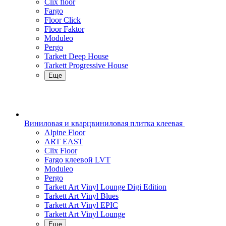
Clix floor
Fargo
Floor Click
Floor Faktor
Moduleo
Pergo
Tarkett Deep House
Tarkett Progressive House
Еще
Виниловая и кварцвиниловая плитка клеевая
Alpine Floor
ART EAST
Clix Floor
Fargo клеевой LVT
Moduleo
Pergo
Tarkett Art Vinyl Lounge Digi Edition
Tarkett Art Vinyl Blues
Tarkett Art Vinyl EPIC
Tarkett Art Vinyl Lounge
Еще