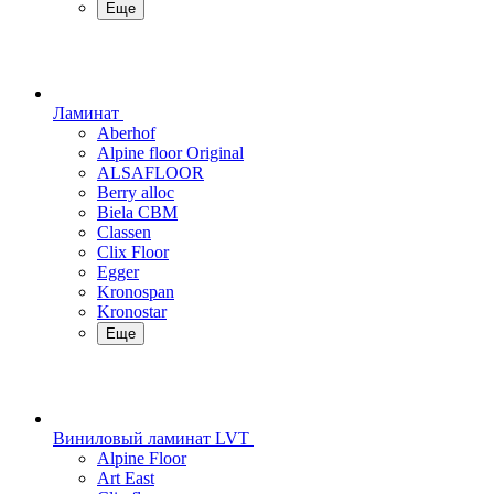
Еще
Ламинат
Aberhof
Alpine floor Original
ALSAFLOOR
Berry alloc
Biela CBM
Classen
Clix Floor
Egger
Kronospan
Kronostar
Еще
Виниловый ламинат LVT
Alpine Floor
Art East