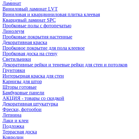
Ламинат
Виниловый ламинат LVT
Виниловая и кварцвиниловая плитка клеевая
Кварцевый ламинат SPC
Пробковые полы с фотопечатью
Линолеум
Пробковые покрытия настенные
Декоративная краска
Пробковое покрытие для пола клеевое
Пробковая доска на стену
Светильники
Декоративные рейки и теневые рейки для стен и потолков
Грунтовки
Интерьерная краска для стен
Карнизы для штор
Шторы готовые
Бамбуковые панели
АКЦИЯ - товары со скидкой
Декоративная штукатурка
Фрески, фотообои
Лепнина
Лаки и клеи
Подложка
Террасная доска
Ковролин