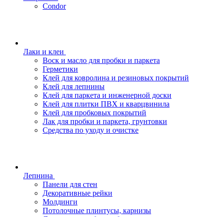
Condor
Лаки и клеи
Воск и масло для пробки и паркета
Герметики
Клей для ковролина и резиновых покрытий
Клей для лепнины
Клей для паркета и инженерной доски
Клей для плитки ПВХ и кварцвинила
Клей для пробковых покрытий
Лак для пробки и паркета, грунтовки
Средства по уходу и очистке
Лепнина
Панели для стен
Декоративные рейки
Молдинги
Потолочные плинтусы, карнизы