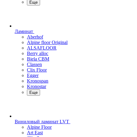
Еще
Ламинат
Aberhof
Alpine floor Original
ALSAFLOOR
Berry alloc
Biela CBM
Classen
Clix Floor
Egger
Kronospan
Kronostar
Еще
Виниловый ламинат LVT
Alpine Floor
Art East