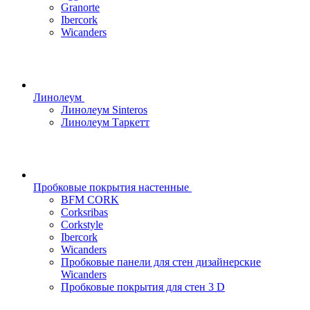
Granorte
Ibercork
Wicanders
Линолеум
Линолеум Sinteros
Линолеум Таркетт
Пробковые покрытия настенные
BFM CORK
Corksribas
Corkstyle
Ibercork
Wicanders
Пробковые панели для стен дизайнерские
Wicanders
Пробковые покрытия для стен 3 D