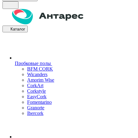
Каталог
Пробковые полы
BFM CORK
Wicanders
Amorim Wise
CorkArt
Corkstyle
EasyCork
Fomentarino
Granorte
Ibercork