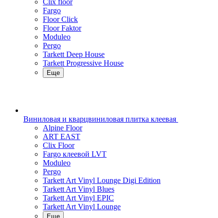
Clix floor
Fargo
Floor Click
Floor Faktor
Moduleo
Pergo
Tarkett Deep House
Tarkett Progressive House
Еще
Виниловая и кварцвиниловая плитка клеевая
Alpine Floor
ART EAST
Clix Floor
Fargo клеевой LVT
Moduleo
Pergo
Tarkett Art Vinyl Lounge Digi Edition
Tarkett Art Vinyl Blues
Tarkett Art Vinyl EPIC
Tarkett Art Vinyl Lounge
Еще