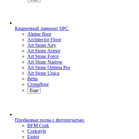
Кварцевый ламинат SPC
Alpine floor
Architector Floor
Art Stone Airy
Art Stone Armor
Art Stone Force
Art Stone Narrow
Art Stone Optima Pro
Art Stone Unica
Betta
Cronafloor
Еще
Пробковые полы с фотопечатью
BFM Cork
Corkstyle
Egger