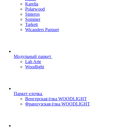
Karelia
Polarwood
Sinteros
Sommer
Tarkett
Wicanders Parquet
Модульный паркет
Lab Arte
Woodlight
Паркет елочка
Венгерская ёлка WOODLIGHT
Французская ёлка WOODLIGHT