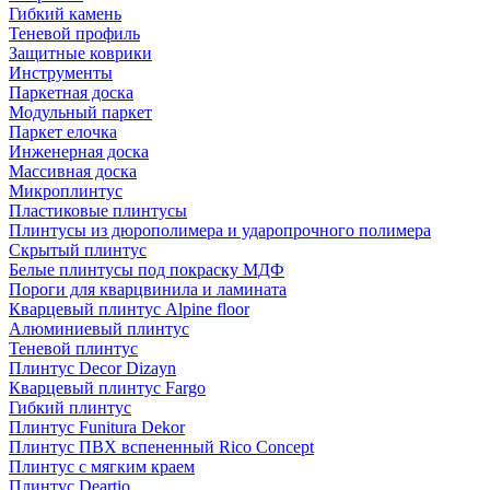
Гибкий камень
Теневой профиль
Защитные коврики
Инструменты
Паркетная доска
Модульный паркет
Паркет елочка
Инженерная доска
Массивная доска
Микроплинтус
Пластиковые плинтусы
Плинтусы из дюрополимера и ударопрочного полимера
Скрытый плинтус
Белые плинтусы под покраску МДФ
Пороги для кварцвинила и ламината
Кварцевый плинтус Alpine floor
Алюминиевый плинтус
Теневой плинтус
Плинтус Decor Dizayn
Кварцевый плинтус Fargo
Гибкий плинтус
Плинтус Funitura Dekor
Плинтус ПВХ вспененный Rico Concept
Плинтус с мягким краем
Плинтус Deartio