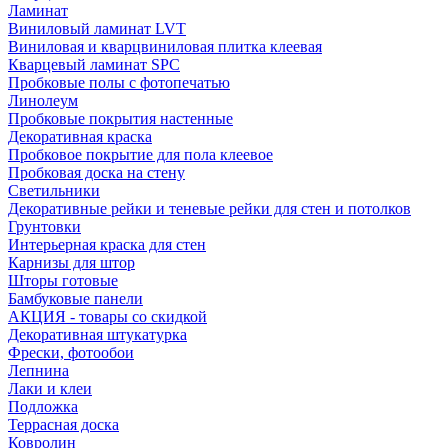
Ламинат
Виниловый ламинат LVT
Виниловая и кварцвиниловая плитка клеевая
Кварцевый ламинат SPC
Пробковые полы с фотопечатью
Линолеум
Пробковые покрытия настенные
Декоративная краска
Пробковое покрытие для пола клеевое
Пробковая доска на стену
Светильники
Декоративные рейки и теневые рейки для стен и потолков
Грунтовки
Интерьерная краска для стен
Карнизы для штор
Шторы готовые
Бамбуковые панели
АКЦИЯ - товары со скидкой
Декоративная штукатурка
Фрески, фотообои
Лепнина
Лаки и клеи
Подложка
Террасная доска
Ковролин