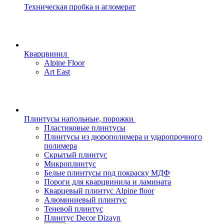
Техническая пробка и агломерат
Кварцвинил
Alpine Floor
Art East
Плинтусы напольные, порожки
Пластиковые плинтусы
Плинтусы из дюрополимера и ударопрочного
полимера
Скрытый плинтус
Микроплинтус
Белые плинтусы под покраску МДФ
Пороги для кварцвинила и ламината
Кварцевый плинтус Alpine floor
Алюминиевый плинтус
Теневой плинтус
Плинтус Decor Dizayn