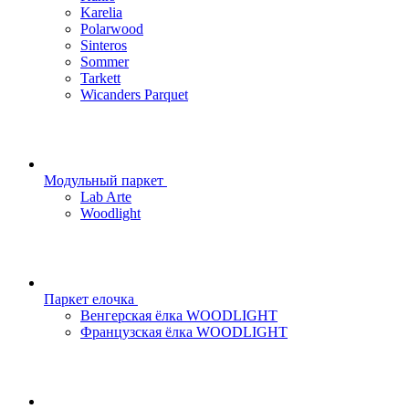
Karelia
Polarwood
Sinteros
Sommer
Tarkett
Wicanders Parquet
Модульный паркет
Lab Arte
Woodlight
Паркет елочка
Венгерская ёлка WOODLIGHT
Французская ёлка WOODLIGHT