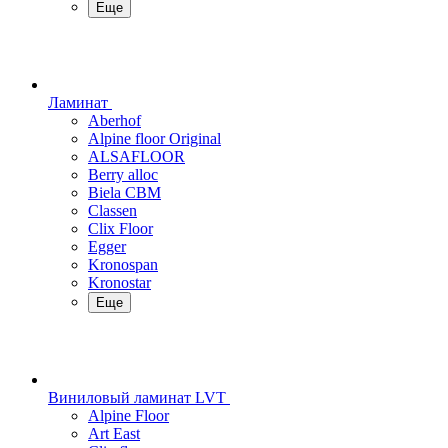
Еще
Ламинат
Aberhof
Alpine floor Original
ALSAFLOOR
Berry alloc
Biela CBM
Classen
Clix Floor
Egger
Kronospan
Kronostar
Еще
Виниловый ламинат LVT
Alpine Floor
Art East