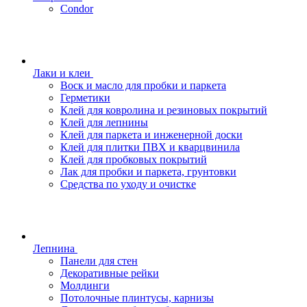
Condor
Лаки и клеи
Воск и масло для пробки и паркета
Герметики
Клей для ковролина и резиновых покрытий
Клей для лепнины
Клей для паркета и инженерной доски
Клей для плитки ПВХ и кварцвинила
Клей для пробковых покрытий
Лак для пробки и паркета, грунтовки
Средства по уходу и очистке
Лепнина
Панели для стен
Декоративные рейки
Молдинги
Потолочные плинтусы, карнизы