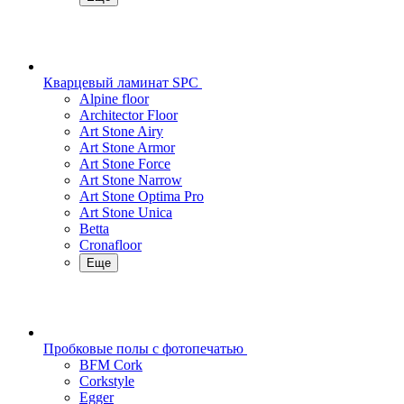
Кварцевый ламинат SPC
Alpine floor
Architector Floor
Art Stone Airy
Art Stone Armor
Art Stone Force
Art Stone Narrow
Art Stone Optima Pro
Art Stone Unica
Betta
Cronafloor
Еще
Пробковые полы с фотопечатью
BFM Cork
Corkstyle
Egger