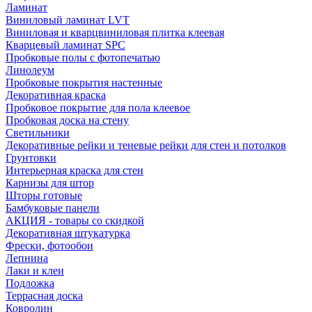
Ламинат
Виниловый ламинат LVT
Виниловая и кварцвиниловая плитка клеевая
Кварцевый ламинат SPC
Пробковые полы с фотопечатью
Линолеум
Пробковые покрытия настенные
Декоративная краска
Пробковое покрытие для пола клеевое
Пробковая доска на стену
Светильники
Декоративные рейки и теневые рейки для стен и потолков
Грунтовки
Интерьерная краска для стен
Карнизы для штор
Шторы готовые
Бамбуковые панели
АКЦИЯ - товары со скидкой
Декоративная штукатурка
Фрески, фотообои
Лепнина
Лаки и клеи
Подложка
Террасная доска
Ковролин