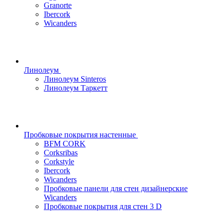
Granorte
Ibercork
Wicanders
Линолеум
Линолеум Sinteros
Линолеум Таркетт
Пробковые покрытия настенные
BFM CORK
Corksribas
Corkstyle
Ibercork
Wicanders
Пробковые панели для стен дизайнерские
Wicanders
Пробковые покрытия для стен 3 D