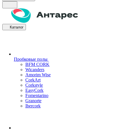
Каталог
Пробковые полы
BFM CORK
Wicanders
Amorim Wise
CorkArt
Corkstyle
EasyCork
Fomentarino
Granorte
Ibercork