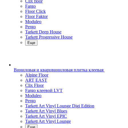
Clix floor
Fargo
Floor Click
Floor Faktor
Moduleo
Pergo
Tarkett Deep House
Tarkett Progressive House
Еще
Виниловая и кварцвиниловая плитка клеевая
Alpine Floor
ART EAST
Clix Floor
Fargo клеевой LVT
Moduleo
Pergo
Tarkett Art Vinyl Lounge Digi Edition
Tarkett Art Vinyl Blues
Tarkett Art Vinyl EPIC
Tarkett Art Vinyl Lounge
Еще