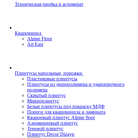
Техническая пробка и агломерат
Кварцвинил
Alpine Floor
Art East
Плинтусы напольные, порожки
Пластиковые плинтусы
Плинтусы из дюрополимера и ударопрочного
полимера
Скрытый плинтус
Микроплинтус
Белые плинтусы под покраску МДФ
Пороги для кварцвинила и ламината
Кварцевый плинтус Alpine floor
Алюминиевый плинтус
Теневой плинтус
Плинтус Decor Dizayn