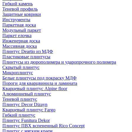
Гибкий камень
Теневой профиль
Защитные коврики
Инструменты
Паркетная доска
Модульный паркет
Паркет елочка
Инженерная доска
Массивная доска
Плинтус Deartio из МДФ
Пластиковые плинтусы
Плинтусы из дюрополимера и ударопрочного полимера
Скрытый плинтус
Микроплинтус
Белые плинтусы под покраску МДФ
Пороги для кварцвинила и ламината
Кварцевый плинтус Alpine floor
Алюминиевый плинтус
Теневой плинтус
Плинтус Decor Dizayn
Кварцевый плинтус Fargo
Гибкий плинтус
Плинтус Funitura Dekor
Плинтус ПВХ вспененный Rico Concept
Плинтус с мягким краем