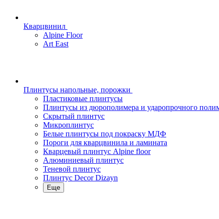
Кварцвинил
Alpine Floor
Art East
Плинтусы напольные, порожки
Пластиковые плинтусы
Плинтусы из дюрополимера и ударопрочного поли
Скрытый плинтус
Микроплинтус
Белые плинтусы под покраску МДФ
Пороги для кварцвинила и ламината
Кварцевый плинтус Alpine floor
Алюминиевый плинтус
Теневой плинтус
Плинтус Decor Dizayn
Еще