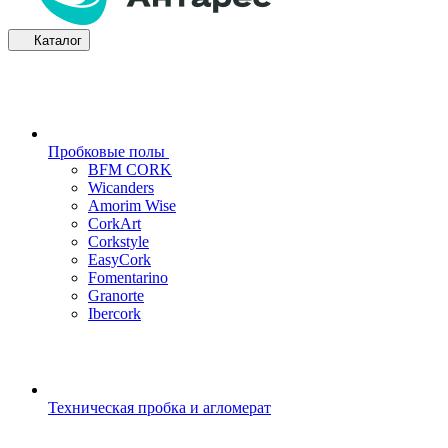
Каталог
Пробковые полы
BFM CORK
Wicanders
Amorim Wise
CorkArt
Corkstyle
EasyCork
Fomentarino
Granorte
Ibercork
Техническая пробка и агломерат