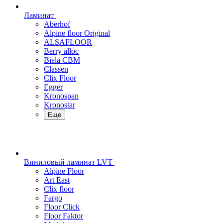
Ламинат
Aberhof
Alpine floor Original
ALSAFLOOR
Berry alloc
Biela CBM
Classen
Clix Floor
Egger
Kronospan
Kronostar
Еще
Виниловый ламинат LVT
Alpine Floor
Art East
Clix floor
Fargo
Floor Click
Floor Faktor