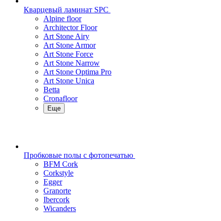
Кварцевый ламинат SPC
Alpine floor
Architector Floor
Art Stone Airy
Art Stone Armor
Art Stone Force
Art Stone Narrow
Art Stone Optima Pro
Art Stone Unica
Betta
Cronafloor
Еще
Пробковые полы с фотопечатью
BFM Cork
Corkstyle
Egger
Granorte
Ibercork
Wicanders