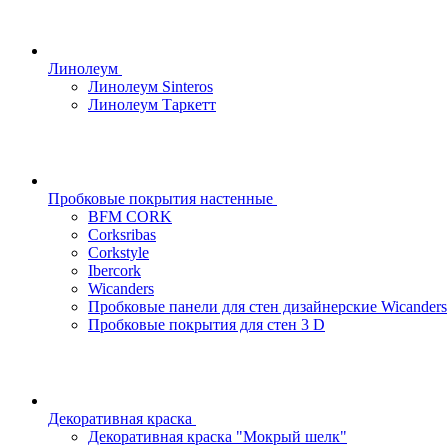
Линолеум
Линолеум Sinteros
Линолеум Таркетт
Пробковые покрытия настенные
BFM CORK
Corksribas
Corkstyle
Ibercork
Wicanders
Пробковые панели для стен дизайнерские Wicanders
Пробковые покрытия для стен 3 D
Декоративная краска
Декоративная краска "Мокрый шелк"