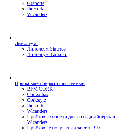
Granorte
Ibercork
Wicanders
Линолеум
Линолеум Sinteros
Линолеум Таркетт
Пробковые покрытия настенные
BFM CORK
Corksribas
Corkstyle
Ibercork
Wicanders
Пробковые панели для стен дизайнерские
Wicanders
Пробковые покрытия для стен 3 D