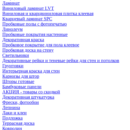
Ламинат
Виниловый ламинат LVT
Виниловая и кварцвиниловая плитка клеевая
Кварцевый ламинат SPC
Пробковые полы с фотопечатью
Линолеум
Пробковые покрытия настенные
Декоративная краска
Пробковое покрытие для пола клеевое
Пробковая доска на стену
Светильники
Декоративные рейки и теневые рейки для стен и потолков
Грунтовки
Интерьерная краска для стен
Карнизы для штор
Шторы готовые
Бамбуковые панели
АКЦИЯ - товары со скидкой
Декоративная штукатурка
Фрески, фотообои
Лепнина
Лаки и клеи
Подложка
Террасная доска
Ковролин