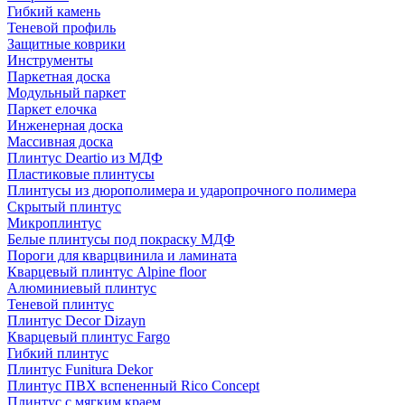
Гибкий камень
Теневой профиль
Защитные коврики
Инструменты
Паркетная доска
Модульный паркет
Паркет елочка
Инженерная доска
Массивная доска
Плинтус Deartio из МДФ
Пластиковые плинтусы
Плинтусы из дюрополимера и ударопрочного полимера
Скрытый плинтус
Микроплинтус
Белые плинтусы под покраску МДФ
Пороги для кварцвинила и ламината
Кварцевый плинтус Alpine floor
Алюминиевый плинтус
Теневой плинтус
Плинтус Decor Dizayn
Кварцевый плинтус Fargo
Гибкий плинтус
Плинтус Funitura Dekor
Плинтус ПВХ вспененный Rico Concept
Плинтус с мягким краем