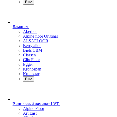
Еще
Ламинат
Aberhof
Alpine floor Original
ALSAFLOOR
Berry alloc
Biela CBM
Classen
Clix Floor
Egger
Kronospan
Kronostar
Еще
Виниловый ламинат LVT
Alpine Floor
Art East