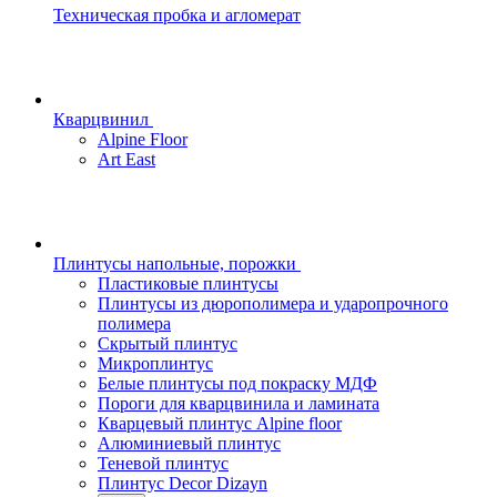
Техническая пробка и агломерат
Кварцвинил
Alpine Floor
Art East
Плинтусы напольные, порожки
Пластиковые плинтусы
Плинтусы из дюрополимера и ударопрочного
полимера
Скрытый плинтус
Микроплинтус
Белые плинтусы под покраску МДФ
Пороги для кварцвинила и ламината
Кварцевый плинтус Alpine floor
Алюминиевый плинтус
Теневой плинтус
Плинтус Decor Dizayn