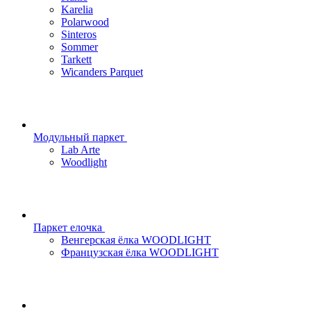
Karelia
Polarwood
Sinteros
Sommer
Tarkett
Wicanders Parquet
Модульный паркет
Lab Arte
Woodlight
Паркет елочка
Венгерская ёлка WOODLIGHT
Французская ёлка WOODLIGHT