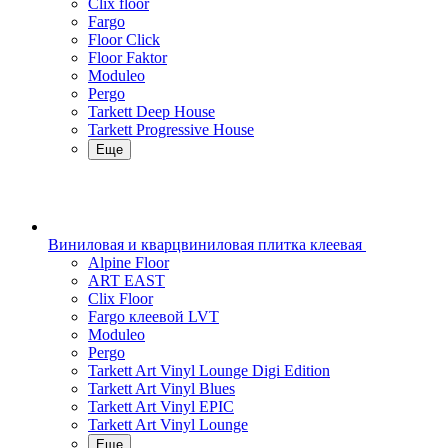
Clix floor
Fargo
Floor Click
Floor Faktor
Moduleo
Pergo
Tarkett Deep House
Tarkett Progressive House
Еще
Виниловая и кварцвиниловая плитка клеевая
Alpine Floor
ART EAST
Clix Floor
Fargo клеевой LVT
Moduleo
Pergo
Tarkett Art Vinyl Lounge Digi Edition
Tarkett Art Vinyl Blues
Tarkett Art Vinyl EPIC
Tarkett Art Vinyl Lounge
Еще