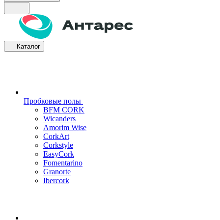
Каталог
Пробковые полы
BFM CORK
Wicanders
Amorim Wise
CorkArt
Corkstyle
EasyCork
Fomentarino
Granorte
Ibercork