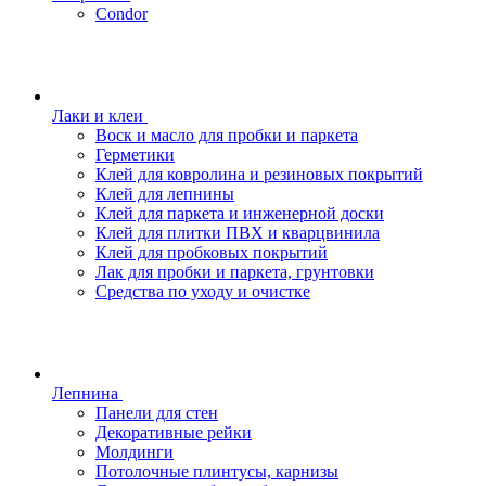
Condor
Лаки и клеи
Воск и масло для пробки и паркета
Герметики
Клей для ковролина и резиновых покрытий
Клей для лепнины
Клей для паркета и инженерной доски
Клей для плитки ПВХ и кварцвинила
Клей для пробковых покрытий
Лак для пробки и паркета, грунтовки
Средства по уходу и очистке
Лепнина
Панели для стен
Декоративные рейки
Молдинги
Потолочные плинтусы, карнизы