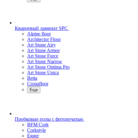
Кварцевый ламинат SPC
Alpine floor
Architector Floor
Art Stone Airy
Art Stone Armor
Art Stone Force
Art Stone Narrow
Art Stone Optima Pro
Art Stone Unica
Betta
Cronafloor
Еще
Пробковые полы с фотопечатью
BFM Cork
Corkstyle
Egger