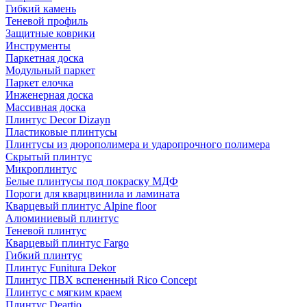
Гибкий камень
Теневой профиль
Защитные коврики
Инструменты
Паркетная доска
Модульный паркет
Паркет елочка
Инженерная доска
Массивная доска
Плинтус Decor Dizayn
Пластиковые плинтусы
Плинтусы из дюрополимера и ударопрочного полимера
Скрытый плинтус
Микроплинтус
Белые плинтусы под покраску МДФ
Пороги для кварцвинила и ламината
Кварцевый плинтус Alpine floor
Алюминиевый плинтус
Теневой плинтус
Кварцевый плинтус Fargo
Гибкий плинтус
Плинтус Funitura Dekor
Плинтус ПВХ вспененный Rico Concept
Плинтус с мягким краем
Плинтус Deartio