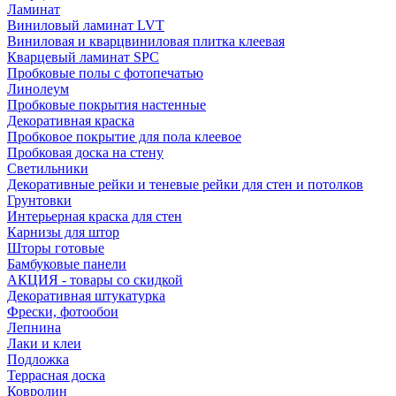
Ламинат
Виниловый ламинат LVT
Виниловая и кварцвиниловая плитка клеевая
Кварцевый ламинат SPC
Пробковые полы с фотопечатью
Линолеум
Пробковые покрытия настенные
Декоративная краска
Пробковое покрытие для пола клеевое
Пробковая доска на стену
Светильники
Декоративные рейки и теневые рейки для стен и потолков
Грунтовки
Интерьерная краска для стен
Карнизы для штор
Шторы готовые
Бамбуковые панели
АКЦИЯ - товары со скидкой
Декоративная штукатурка
Фрески, фотообои
Лепнина
Лаки и клеи
Подложка
Террасная доска
Ковролин