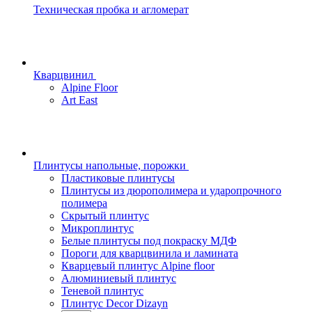
Техническая пробка и агломерат
Кварцвинил
Alpine Floor
Art East
Плинтусы напольные, порожки
Пластиковые плинтусы
Плинтусы из дюрополимера и ударопрочного
полимера
Скрытый плинтус
Микроплинтус
Белые плинтусы под покраску МДФ
Пороги для кварцвинила и ламината
Кварцевый плинтус Alpine floor
Алюминиевый плинтус
Теневой плинтус
Плинтус Decor Dizayn