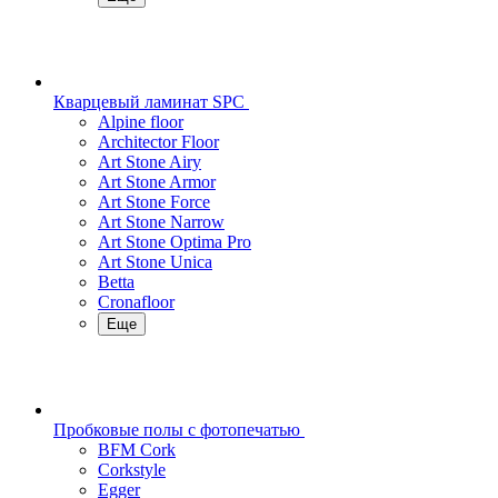
Кварцевый ламинат SPC
Alpine floor
Architector Floor
Art Stone Airy
Art Stone Armor
Art Stone Force
Art Stone Narrow
Art Stone Optima Pro
Art Stone Unica
Betta
Cronafloor
Еще
Пробковые полы с фотопечатью
BFM Cork
Corkstyle
Egger