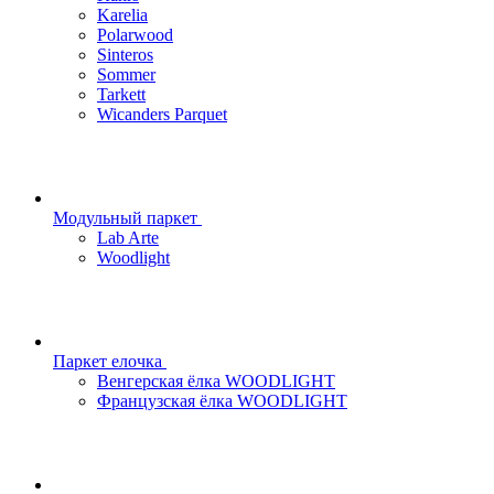
Karelia
Polarwood
Sinteros
Sommer
Tarkett
Wicanders Parquet
Модульный паркет
Lab Arte
Woodlight
Паркет елочка
Венгерская ёлка WOODLIGHT
Французская ёлка WOODLIGHT