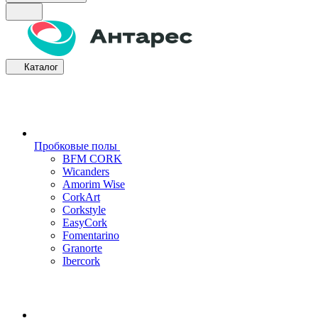
Каталог
Пробковые полы
BFM CORK
Wicanders
Amorim Wise
CorkArt
Corkstyle
EasyCork
Fomentarino
Granorte
Ibercork