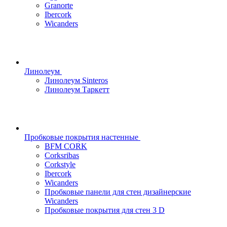
Granorte
Ibercork
Wicanders
Линолеум
Линолеум Sinteros
Линолеум Таркетт
Пробковые покрытия настенные
BFM CORK
Corksribas
Corkstyle
Ibercork
Wicanders
Пробковые панели для стен дизайнерские
Wicanders
Пробковые покрытия для стен 3 D