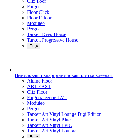
Clix floor
Fargo
Floor Click
Floor Faktor
Moduleo
Pergo
Tarkett Deep House
Tarkett Progressive House
Еще
Виниловая и кварцвиниловая плитка клеевая
Alpine Floor
ART EAST
Clix Floor
Fargo клеевой LVT
Moduleo
Pergo
Tarkett Art Vinyl Lounge Digi Edition
Tarkett Art Vinyl Blues
Tarkett Art Vinyl EPIC
Tarkett Art Vinyl Lounge
Еще