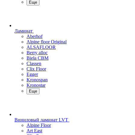
Еще
Ламинат
Aberhof
Alpine floor Original
ALSAFLOOR
Berry alloc
Biela CBM
Classen
Clix Floor
Egger
Kronospan
Kronostar
Еще
Виниловый ламинат LVT
Alpine Floor
Art East