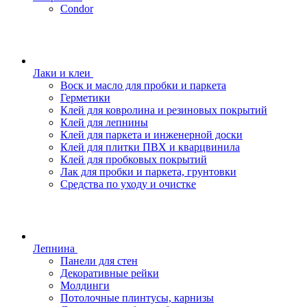
Condor
Лаки и клеи
Воск и масло для пробки и паркета
Герметики
Клей для ковролина и резиновых покрытий
Клей для лепнины
Клей для паркета и инженерной доски
Клей для плитки ПВХ и кварцвинила
Клей для пробковых покрытий
Лак для пробки и паркета, грунтовки
Средства по уходу и очистке
Лепнина
Панели для стен
Декоративные рейки
Молдинги
Потолочные плинтусы, карнизы