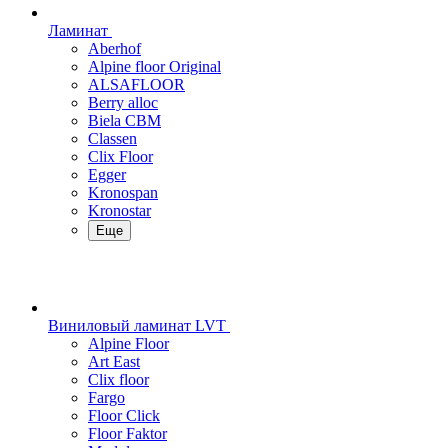
Ламинат
Aberhof
Alpine floor Original
ALSAFLOOR
Berry alloc
Biela CBM
Classen
Clix Floor
Egger
Kronospan
Kronostar
Еще
Виниловый ламинат LVT
Alpine Floor
Art East
Clix floor
Fargo
Floor Click
Floor Faktor