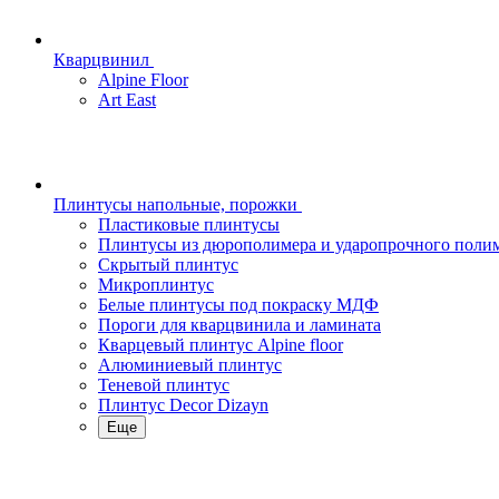
Кварцвинил
Alpine Floor
Art East
Плинтусы напольные, порожки
Пластиковые плинтусы
Плинтусы из дюрополимера и ударопрочного поли
Скрытый плинтус
Микроплинтус
Белые плинтусы под покраску МДФ
Пороги для кварцвинила и ламината
Кварцевый плинтус Alpine floor
Алюминиевый плинтус
Теневой плинтус
Плинтус Decor Dizayn
Еще