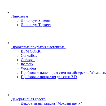
Линолеум
Линолеум Sinteros
Линолеум Таркетт
Пробковые покрытия настенные
BFM CORK
Corksribas
Corkstyle
Ibercork
Wicanders
Пробковые панели для стен дизайнерские Wicanders
Пробковые покрытия для стен 3 D
Декоративная краска
Декоративная краска "Мокрый шелк"