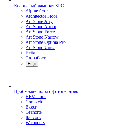
Кварцевый ламинат SPC
Alpine floor
Architector Floor
Art Stone Airy
Art Stone Armor
Art Stone Force
Art Stone Narrow
Art Stone Optima Pro
Art Stone Unica
Betta
Cronafloor
Еще
Пробковые полы с фотопечатью
BFM Cork
Corkstyle
Egger
Granorte
Ibercork
Wicanders