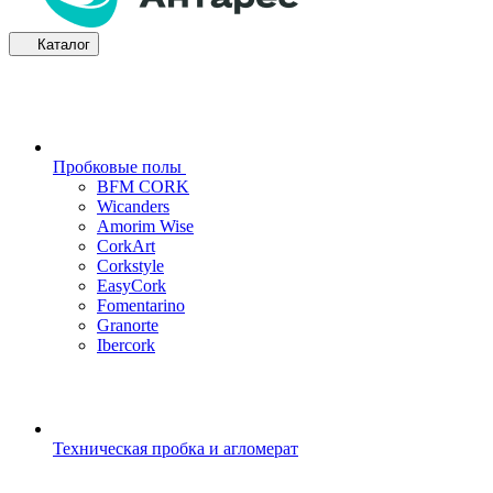
Каталог
Пробковые полы
BFM CORK
Wicanders
Amorim Wise
CorkArt
Corkstyle
EasyCork
Fomentarino
Granorte
Ibercork
Техническая пробка и агломерат