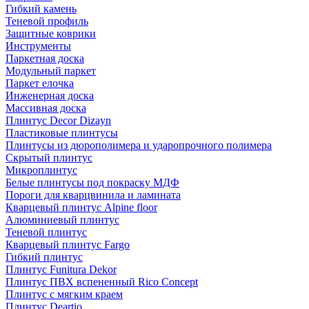
Гибкий камень
Теневой профиль
Защитные коврики
Инструменты
Паркетная доска
Модульный паркет
Паркет елочка
Инженерная доска
Массивная доска
Плинтус Decor Dizayn
Пластиковые плинтусы
Плинтусы из дюрополимера и ударопрочного полимера
Скрытый плинтус
Микроплинтус
Белые плинтусы под покраску МДФ
Пороги для кварцвинила и ламината
Кварцевый плинтус Alpine floor
Алюминиевый плинтус
Теневой плинтус
Кварцевый плинтус Fargo
Гибкий плинтус
Плинтус Funitura Dekor
Плинтус ПВХ вспененный Rico Concept
Плинтус с мягким краем
Плинтус Deartio