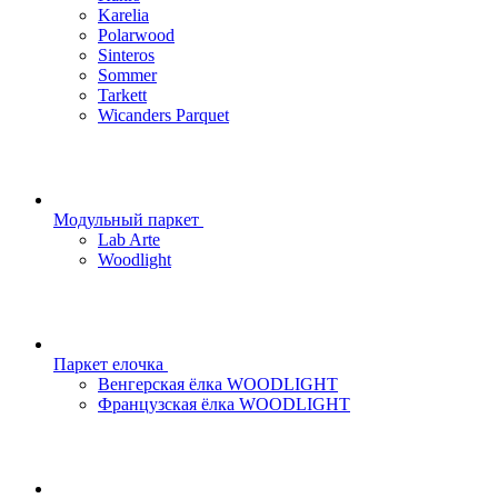
Karelia
Polarwood
Sinteros
Sommer
Tarkett
Wicanders Parquet
Модульный паркет
Lab Arte
Woodlight
Паркет елочка
Венгерская ёлка WOODLIGHT
Французская ёлка WOODLIGHT