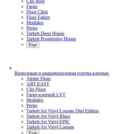
Clix floor
Fargo
Floor Click
Floor Faktor
Moduleo
Pergo
Tarkett Deep House
Tarkett Progressive House
Еще
Виниловая и кварцвиниловая плитка клеевая
Alpine Floor
ART EAST
Clix Floor
Fargo клеевой LVT
Moduleo
Pergo
Tarkett Art Vinyl Lounge Digi Edition
Tarkett Art Vinyl Blues
Tarkett Art Vinyl EPIC
Tarkett Art Vinyl Lounge
Еще