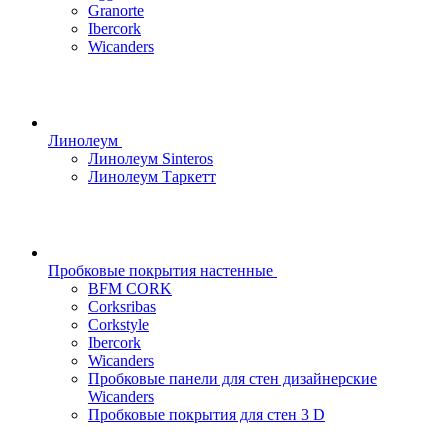
Granorte
Ibercork
Wicanders
Линолеум
Линолеум Sinteros
Линолеум Таркетт
Пробковые покрытия настенные
BFM CORK
Corksribas
Corkstyle
Ibercork
Wicanders
Пробковые панели для стен дизайнерские
Wicanders
Пробковые покрытия для стен 3 D