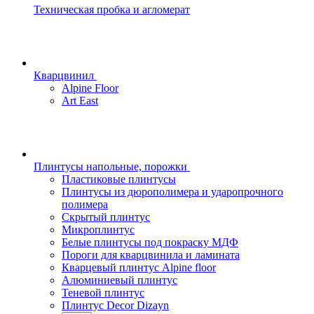
Техническая пробка и агломерат
Кварцвинил
Alpine Floor
Art East
Плинтусы напольные, порожки
Пластиковые плинтусы
Плинтусы из дюрополимера и ударопрочного
полимера
Скрытый плинтус
Микроплинтус
Белые плинтусы под покраску МДФ
Пороги для кварцвинила и ламината
Кварцевый плинтус Alpine floor
Алюминиевый плинтус
Теневой плинтус
Плинтус Decor Dizayn