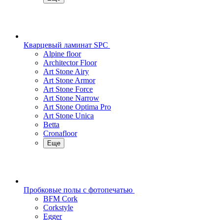
Кварцевый ламинат SPC
Alpine floor
Architector Floor
Art Stone Airy
Art Stone Armor
Art Stone Force
Art Stone Narrow
Art Stone Optima Pro
Art Stone Unica
Betta
Cronafloor
Еще
Пробковые полы с фотопечатью
BFM Cork
Corkstyle
Egger