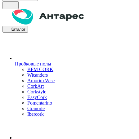
Каталог
Пробковые полы
BFM CORK
Wicanders
Amorim Wise
CorkArt
Corkstyle
EasyCork
Fomentarino
Granorte
Ibercork