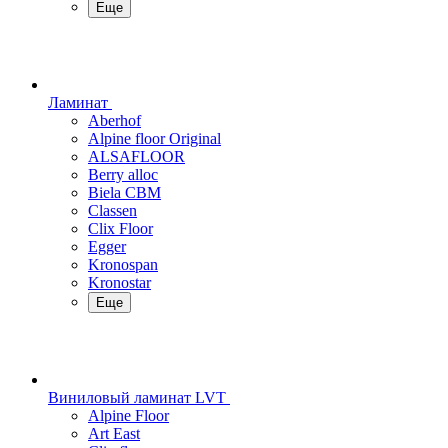
Еще
Ламинат
Aberhof
Alpine floor Original
ALSAFLOOR
Berry alloc
Biela CBM
Classen
Clix Floor
Egger
Kronospan
Kronostar
Еще
Виниловый ламинат LVT
Alpine Floor
Art East