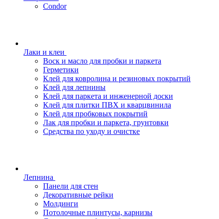
Condor
Лаки и клеи
Воск и масло для пробки и паркета
Герметики
Клей для ковролина и резиновых покрытий
Клей для лепнины
Клей для паркета и инженерной доски
Клей для плитки ПВХ и кварцвинила
Клей для пробковых покрытий
Лак для пробки и паркета, грунтовки
Средства по уходу и очистке
Лепнина
Панели для стен
Декоративные рейки
Молдинги
Потолочные плинтусы, карнизы