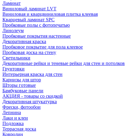
Ламинат
Виниловый ламинат LVT
Виниловая и кварцвиниловая плитка клеевая
Кварцевый ламинат SPC
Пробковые полы с фотопечатью
Линолеум
Пробковые покрытия настенные
Декоративная краска
Пробковое покрытие для пола клеевое
Пробковая доска на стену
Светильники
Декоративные рейки и теневые рейки для стен и потолков
Грунтовки
Интерьерная краска для стен
Карнизы для штор
Шторы готовые
Бамбуковые панели
АКЦИЯ - товары со скидкой
Декоративная штукатурка
Фрески, фотообои
Лепнина
Лаки и клеи
Подложка
Террасная доска
Ковролин