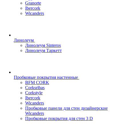
Granorte
Ibercork
Wicanders
Линолеум
Линолеум Sinteros
Линолеум Таркетт
Пробковые покрытия настенные
BFM CORK
Corksribas
Corkstyle
Ibercork
Wicanders
Пробковые панели для стен дизайнерские
Wicanders
Пробковые покрытия для стен 3 D