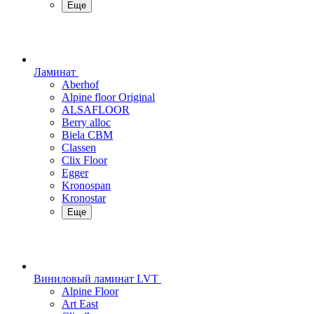
Еще
Ламинат
Aberhof
Alpine floor Original
ALSAFLOOR
Berry alloc
Biela CBM
Classen
Clix Floor
Egger
Kronospan
Kronostar
Еще
Виниловый ламинат LVT
Alpine Floor
Art East