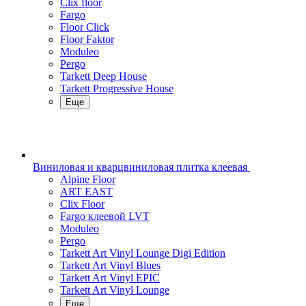
Clix floor
Fargo
Floor Click
Floor Faktor
Moduleo
Pergo
Tarkett Deep House
Tarkett Progressive House
Еще
Виниловая и кварцвиниловая плитка клеевая
Alpine Floor
ART EAST
Clix Floor
Fargo клеевой LVT
Moduleo
Pergo
Tarkett Art Vinyl Lounge Digi Edition
Tarkett Art Vinyl Blues
Tarkett Art Vinyl EPIC
Tarkett Art Vinyl Lounge
Еще