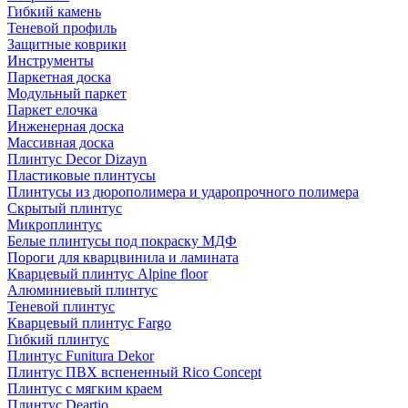
Гибкий камень
Теневой профиль
Защитные коврики
Инструменты
Паркетная доска
Модульный паркет
Паркет елочка
Инженерная доска
Массивная доска
Плинтус Decor Dizayn
Пластиковые плинтусы
Плинтусы из дюрополимера и ударопрочного полимера
Скрытый плинтус
Микроплинтус
Белые плинтусы под покраску МДФ
Пороги для кварцвинила и ламината
Кварцевый плинтус Alpine floor
Алюминиевый плинтус
Теневой плинтус
Кварцевый плинтус Fargo
Гибкий плинтус
Плинтус Funitura Dekor
Плинтус ПВХ вспененный Rico Concept
Плинтус с мягким краем
Плинтус Deartio