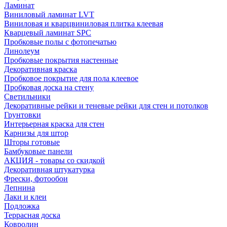
Ламинат
Виниловый ламинат LVT
Виниловая и кварцвиниловая плитка клеевая
Кварцевый ламинат SPC
Пробковые полы с фотопечатью
Линолеум
Пробковые покрытия настенные
Декоративная краска
Пробковое покрытие для пола клеевое
Пробковая доска на стену
Светильники
Декоративные рейки и теневые рейки для стен и потолков
Грунтовки
Интерьерная краска для стен
Карнизы для штор
Шторы готовые
Бамбуковые панели
АКЦИЯ - товары со скидкой
Декоративная штукатурка
Фрески, фотообои
Лепнина
Лаки и клеи
Подложка
Террасная доска
Ковролин