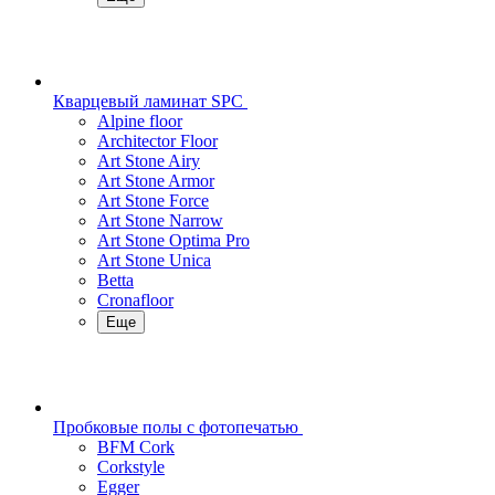
Кварцевый ламинат SPC
Alpine floor
Architector Floor
Art Stone Airy
Art Stone Armor
Art Stone Force
Art Stone Narrow
Art Stone Optima Pro
Art Stone Unica
Betta
Cronafloor
Еще
Пробковые полы с фотопечатью
BFM Cork
Corkstyle
Egger