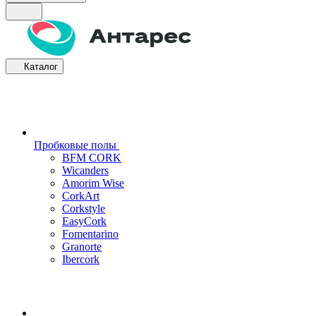
Каталог
Пробковые полы
BFM CORK
Wicanders
Amorim Wise
CorkArt
Corkstyle
EasyCork
Fomentarino
Granorte
Ibercork