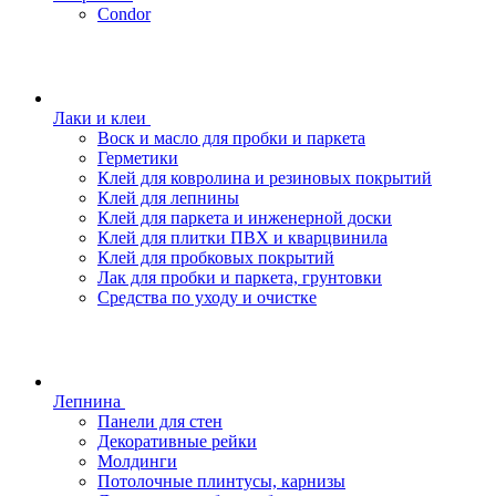
Condor
Лаки и клеи
Воск и масло для пробки и паркета
Герметики
Клей для ковролина и резиновых покрытий
Клей для лепнины
Клей для паркета и инженерной доски
Клей для плитки ПВХ и кварцвинила
Клей для пробковых покрытий
Лак для пробки и паркета, грунтовки
Средства по уходу и очистке
Лепнина
Панели для стен
Декоративные рейки
Молдинги
Потолочные плинтусы, карнизы