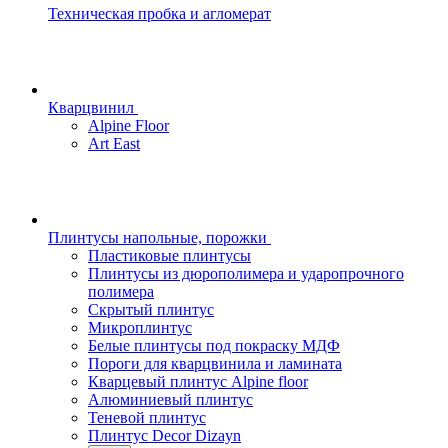
Техническая пробка и агломерат
Кварцвинил
Alpine Floor
Art East
Плинтусы напольные, порожки
Пластиковые плинтусы
Плинтусы из дюрополимера и ударопрочного
полимера
Скрытый плинтус
Микроплинтус
Белые плинтусы под покраску МДФ
Пороги для кварцвинила и ламината
Кварцевый плинтус Alpine floor
Алюминиевый плинтус
Теневой плинтус
Плинтус Decor Dizayn