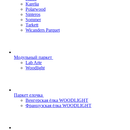
Karelia
Polarwood
Sinteros
Sommer
Tarkett
Wicanders Parquet
Модульный паркет
Lab Arte
Woodlight
Паркет елочка
Венгерская ёлка WOODLIGHT
Французская ёлка WOODLIGHT