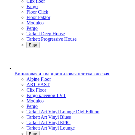
Clix floor
Fargo
Floor Click
Floor Faktor
Moduleo
Pergo
Tarkett Deep House
Tarkett Progressive House
Еще
Виниловая и кварцвиниловая плитка клеевая
Alpine Floor
ART EAST
Clix Floor
Fargo клеевой LVT
Moduleo
Pergo
Tarkett Art Vinyl Lounge Digi Edition
Tarkett Art Vinyl Blues
Tarkett Art Vinyl EPIC
Tarkett Art Vinyl Lounge
Еще