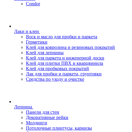
Condor
Лаки и клеи
Воск и масло для пробки и паркета
Герметики
Клей для ковролина и резиновых покрытий
Клей для лепнины
Клей для паркета и инженерной доски
Клей для плитки ПВХ и кварцвинила
Клей для пробковых покрытий
Лак для пробки и паркета, грунтовки
Средства по уходу и очистке
Лепнина
Панели для стен
Декоративные рейки
Молдинги
Потолочные плинтусы, карнизы