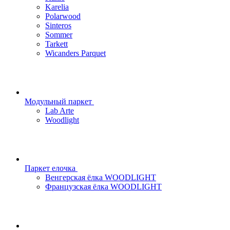
Karelia
Polarwood
Sinteros
Sommer
Tarkett
Wicanders Parquet
Модульный паркет
Lab Arte
Woodlight
Паркет елочка
Венгерская ёлка WOODLIGHT
Французская ёлка WOODLIGHT