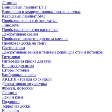
Ламинат
Виниловый ламинат LVT
Виниловая и кварцвиниловая плитка клеевая
Кварцевый ламинат SPC
Пробковые полы с фотопечатью
Линолеум
Пробковые покрытия настенные
Декоративная краска
Пробковое покрытие для пола клеевое
Пробковая доска на стену
Светильники
Декоративные рейки и теневые рейки для стен и потолков
Грунтовки
Интерьерная краска для стен
Карнизы для штор
Шторы готовые
Бамбуковые панели
АКЦИЯ - товары со скидкой
Декоративная штукатурка
Фрески, фотообои
Лепнина
Лаки и клеи
Подложка
Террасная доска
Ковролин