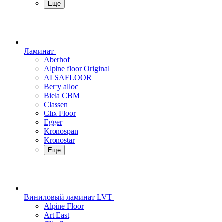
Еще
Ламинат
Aberhof
Alpine floor Original
ALSAFLOOR
Berry alloc
Biela CBM
Classen
Clix Floor
Egger
Kronospan
Kronostar
Еще
Виниловый ламинат LVT
Alpine Floor
Art East