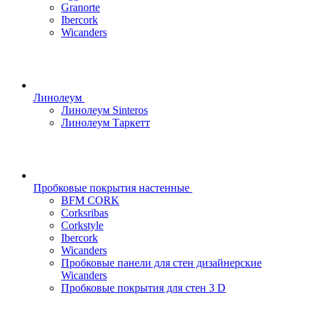
Granorte
Ibercork
Wicanders
Линолеум
Линолеум Sinteros
Линолеум Таркетт
Пробковые покрытия настенные
BFM CORK
Corksribas
Corkstyle
Ibercork
Wicanders
Пробковые панели для стен дизайнерские
Wicanders
Пробковые покрытия для стен 3 D