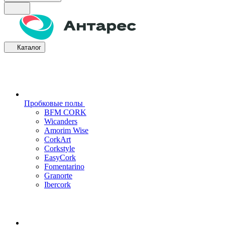
Каталог
Пробковые полы
BFM CORK
Wicanders
Amorim Wise
CorkArt
Corkstyle
EasyCork
Fomentarino
Granorte
Ibercork