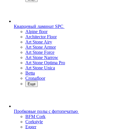
Кварцевый ламинат SPC
Alpine floor
Architector Floor
Art Stone Airy
Art Stone Armor
Art Stone Force
Art Stone Narrow
Art Stone Optima Pro
Art Stone Unica
Betta
Cronafloor
Еще
Пробковые полы с фотопечатью
BFM Cork
Corkstyle
Egger