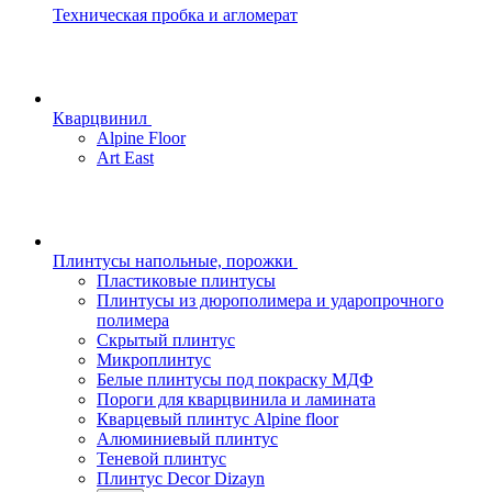
Техническая пробка и агломерат
Кварцвинил
Alpine Floor
Art East
Плинтусы напольные, порожки
Пластиковые плинтусы
Плинтусы из дюрополимера и ударопрочного
полимера
Скрытый плинтус
Микроплинтус
Белые плинтусы под покраску МДФ
Пороги для кварцвинила и ламината
Кварцевый плинтус Alpine floor
Алюминиевый плинтус
Теневой плинтус
Плинтус Decor Dizayn