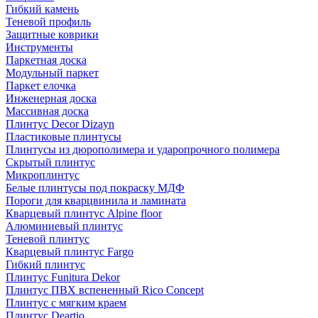
Гибкий камень
Теневой профиль
Защитные коврики
Инструменты
Паркетная доска
Модульный паркет
Паркет елочка
Инженерная доска
Массивная доска
Плинтус Decor Dizayn
Пластиковые плинтусы
Плинтусы из дюрополимера и ударопрочного полимера
Скрытый плинтус
Микроплинтус
Белые плинтусы под покраску МДФ
Пороги для кварцвинила и ламината
Кварцевый плинтус Alpine floor
Алюминиевый плинтус
Теневой плинтус
Кварцевый плинтус Fargo
Гибкий плинтус
Плинтус Funitura Dekor
Плинтус ПВХ вспененный Rico Concept
Плинтус с мягким краем
Плинтус Deartio