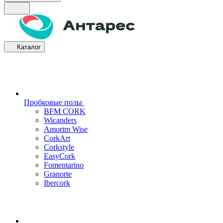
Каталог
Пробковые полы
BFM CORK
Wicanders
Amorim Wise
CorkArt
Corkstyle
EasyCork
Fomentarino
Granorte
Ibercork