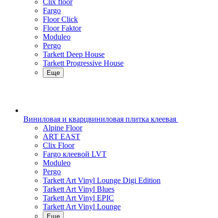
Clix floor
Fargo
Floor Click
Floor Faktor
Moduleo
Pergo
Tarkett Deep House
Tarkett Progressive House
Еще
Виниловая и кварцвиниловая плитка клеевая
Alpine Floor
ART EAST
Clix Floor
Fargo клеевой LVT
Moduleo
Pergo
Tarkett Art Vinyl Lounge Digi Edition
Tarkett Art Vinyl Blues
Tarkett Art Vinyl EPIC
Tarkett Art Vinyl Lounge
Еще