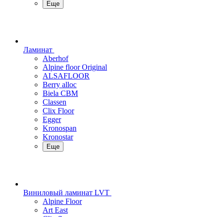
Еще
Ламинат
Aberhof
Alpine floor Original
ALSAFLOOR
Berry alloc
Biela CBM
Classen
Clix Floor
Egger
Kronospan
Kronostar
Еще
Виниловый ламинат LVT
Alpine Floor
Art East