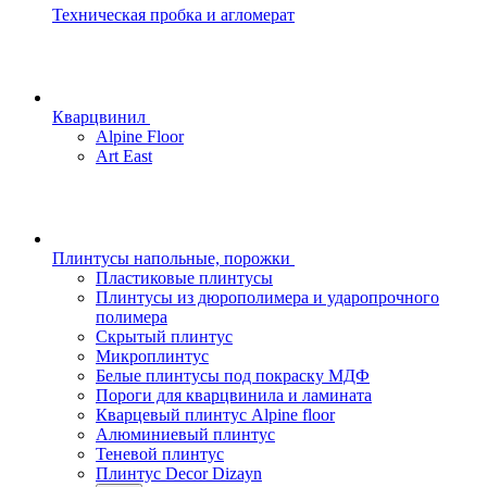
Техническая пробка и агломерат
Кварцвинил
Alpine Floor
Art East
Плинтусы напольные, порожки
Пластиковые плинтусы
Плинтусы из дюрополимера и ударопрочного
полимера
Скрытый плинтус
Микроплинтус
Белые плинтусы под покраску МДФ
Пороги для кварцвинила и ламината
Кварцевый плинтус Alpine floor
Алюминиевый плинтус
Теневой плинтус
Плинтус Decor Dizayn