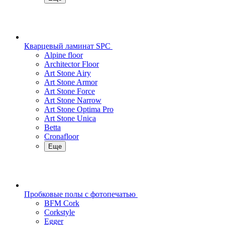
Кварцевый ламинат SPC
Alpine floor
Architector Floor
Art Stone Airy
Art Stone Armor
Art Stone Force
Art Stone Narrow
Art Stone Optima Pro
Art Stone Unica
Betta
Cronafloor
Еще
Пробковые полы с фотопечатью
BFM Cork
Corkstyle
Egger