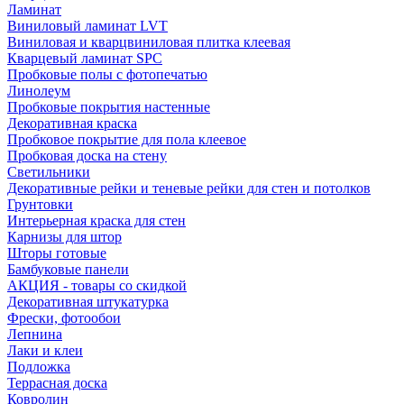
Ламинат
Виниловый ламинат LVT
Виниловая и кварцвиниловая плитка клеевая
Кварцевый ламинат SPC
Пробковые полы с фотопечатью
Линолеум
Пробковые покрытия настенные
Декоративная краска
Пробковое покрытие для пола клеевое
Пробковая доска на стену
Светильники
Декоративные рейки и теневые рейки для стен и потолков
Грунтовки
Интерьерная краска для стен
Карнизы для штор
Шторы готовые
Бамбуковые панели
АКЦИЯ - товары со скидкой
Декоративная штукатурка
Фрески, фотообои
Лепнина
Лаки и клеи
Подложка
Террасная доска
Ковролин