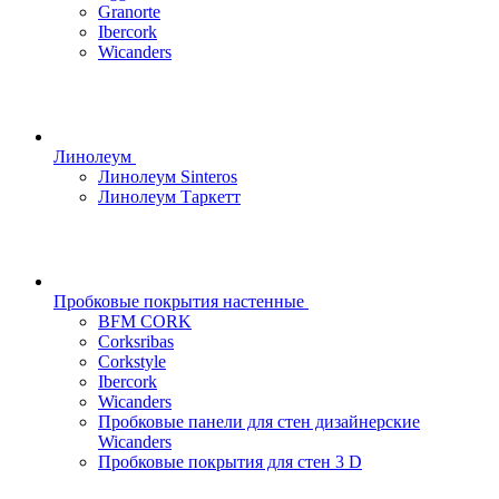
Granorte
Ibercork
Wicanders
Линолеум
Линолеум Sinteros
Линолеум Таркетт
Пробковые покрытия настенные
BFM CORK
Corksribas
Corkstyle
Ibercork
Wicanders
Пробковые панели для стен дизайнерские
Wicanders
Пробковые покрытия для стен 3 D