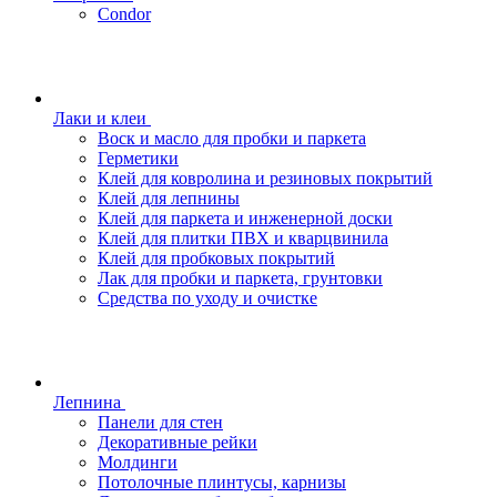
Condor
Лаки и клеи
Воск и масло для пробки и паркета
Герметики
Клей для ковролина и резиновых покрытий
Клей для лепнины
Клей для паркета и инженерной доски
Клей для плитки ПВХ и кварцвинила
Клей для пробковых покрытий
Лак для пробки и паркета, грунтовки
Средства по уходу и очистке
Лепнина
Панели для стен
Декоративные рейки
Молдинги
Потолочные плинтусы, карнизы