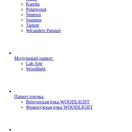
Karelia
Polarwood
Sinteros
Sommer
Tarkett
Wicanders Parquet
Модульный паркет
Lab Arte
Woodlight
Паркет елочка
Венгерская ёлка WOODLIGHT
Французская ёлка WOODLIGHT