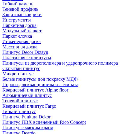
Гибкий камень
Теневой профиль
Защитные коврики
Инструменты
Паркетная доска
Модульный паркет
Паркет елочка
Инженерная доска
Массивная доска
Плинтус Decor Dizayn
Пластиковые плинтусы
Плинтусы из дюрополимера и ударопрочного полимера
Скрытый плинтус
Микроплинтус
Белые плинтусы под покраску МДФ
Пороги для кварцвинила и ламината
Кварцевый плинтус Alpine floor
Алюминиевый плинтус
Теневой плинтус
Кварцевый плинтус Fargo
Гибкий плинтус
Плинтус Funitura Dekor
Плинтус ПВХ вспененный Rico Concept
Плинтус с мягким краем
Плинтус Deartio