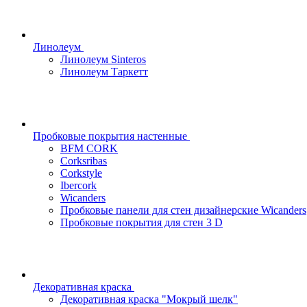
Линолеум
Линолеум Sinteros
Линолеум Таркетт
Пробковые покрытия настенные
BFM CORK
Corksribas
Corkstyle
Ibercork
Wicanders
Пробковые панели для стен дизайнерские Wicanders
Пробковые покрытия для стен 3 D
Декоративная краска
Декоративная краска "Мокрый шелк"