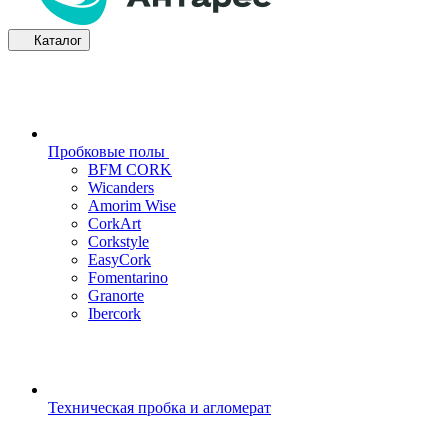
Каталог
Пробковые полы
BFM CORK
Wicanders
Amorim Wise
CorkArt
Corkstyle
EasyCork
Fomentarino
Granorte
Ibercork
Техническая пробка и агломерат