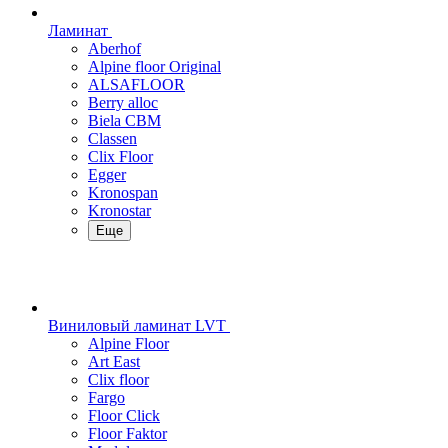
Ламинат
Aberhof
Alpine floor Original
ALSAFLOOR
Berry alloc
Biela CBM
Classen
Clix Floor
Egger
Kronospan
Kronostar
Еще
Виниловый ламинат LVT
Alpine Floor
Art East
Clix floor
Fargo
Floor Click
Floor Faktor