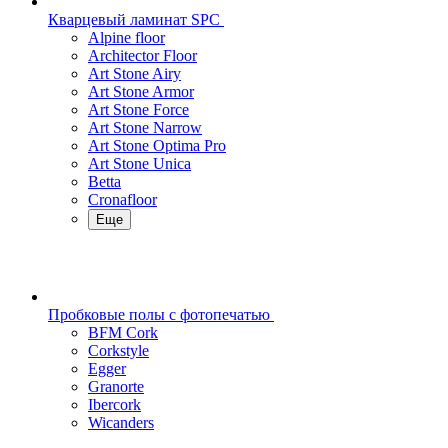
Кварцевый ламинат SPC
Alpine floor
Architector Floor
Art Stone Airy
Art Stone Armor
Art Stone Force
Art Stone Narrow
Art Stone Optima Pro
Art Stone Unica
Betta
Cronafloor
Еще
Пробковые полы с фотопечатью
BFM Cork
Corkstyle
Egger
Granorte
Ibercork
Wicanders