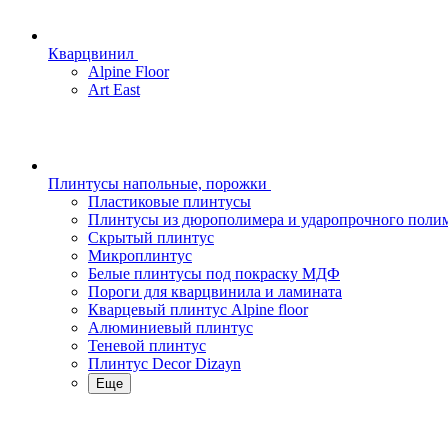
Кварцвинил
Alpine Floor
Art East
Плинтусы напольные, порожки
Пластиковые плинтусы
Плинтусы из дюрополимера и ударопрочного поли
Скрытый плинтус
Микроплинтус
Белые плинтусы под покраску МДФ
Пороги для кварцвинила и ламината
Кварцевый плинтус Alpine floor
Алюминиевый плинтус
Теневой плинтус
Плинтус Decor Dizayn
Еще