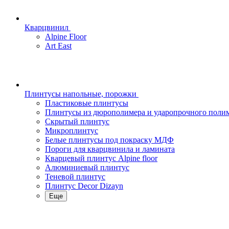
Кварцвинил
Alpine Floor
Art East
Плинтусы напольные, порожки
Пластиковые плинтусы
Плинтусы из дюрополимера и ударопрочного поли
Скрытый плинтус
Микроплинтус
Белые плинтусы под покраску МДФ
Пороги для кварцвинила и ламината
Кварцевый плинтус Alpine floor
Алюминиевый плинтус
Теневой плинтус
Плинтус Decor Dizayn
Еще