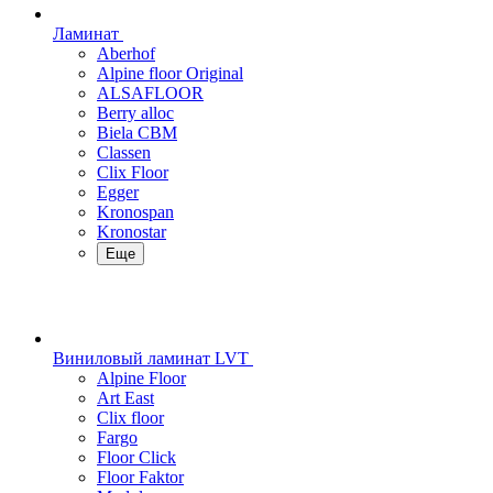
Ламинат
Aberhof
Alpine floor Original
ALSAFLOOR
Berry alloc
Biela CBM
Classen
Clix Floor
Egger
Kronospan
Kronostar
Еще
Виниловый ламинат LVT
Alpine Floor
Art East
Clix floor
Fargo
Floor Click
Floor Faktor