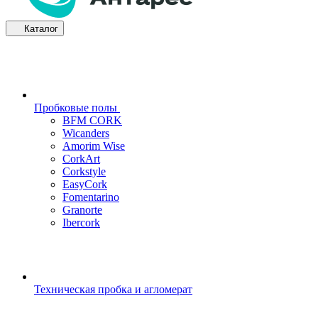
Каталог
Пробковые полы
BFM CORK
Wicanders
Amorim Wise
CorkArt
Corkstyle
EasyCork
Fomentarino
Granorte
Ibercork
Техническая пробка и агломерат