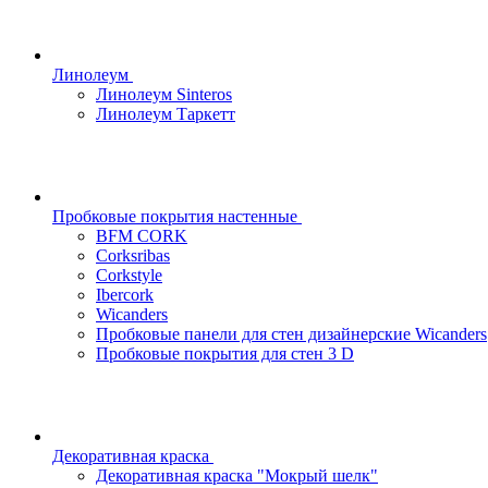
Линолеум
Линолеум Sinteros
Линолеум Таркетт
Пробковые покрытия настенные
BFM CORK
Corksribas
Corkstyle
Ibercork
Wicanders
Пробковые панели для стен дизайнерские Wicanders
Пробковые покрытия для стен 3 D
Декоративная краска
Декоративная краска "Мокрый шелк"