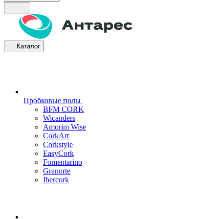
Каталог
Пробковые полы
BFM CORK
Wicanders
Amorim Wise
CorkArt
Corkstyle
EasyCork
Fomentarino
Granorte
Ibercork