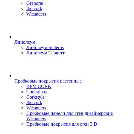
Granorte
Ibercork
Wicanders
Линолеум
Линолеум Sinteros
Линолеум Таркетт
Пробковые покрытия настенные
BFM CORK
Corksribas
Corkstyle
Ibercork
Wicanders
Пробковые панели для стен дизайнерские
Wicanders
Пробковые покрытия для стен 3 D