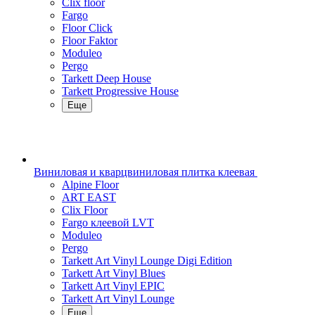
Clix floor
Fargo
Floor Click
Floor Faktor
Moduleo
Pergo
Tarkett Deep House
Tarkett Progressive House
Еще
Виниловая и кварцвиниловая плитка клеевая
Alpine Floor
ART EAST
Clix Floor
Fargo клеевой LVT
Moduleo
Pergo
Tarkett Art Vinyl Lounge Digi Edition
Tarkett Art Vinyl Blues
Tarkett Art Vinyl EPIC
Tarkett Art Vinyl Lounge
Еще