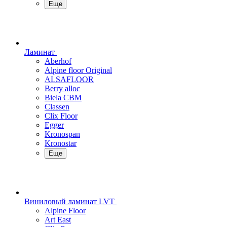
Еще
Ламинат
Aberhof
Alpine floor Original
ALSAFLOOR
Berry alloc
Biela CBM
Classen
Clix Floor
Egger
Kronospan
Kronostar
Еще
Виниловый ламинат LVT
Alpine Floor
Art East