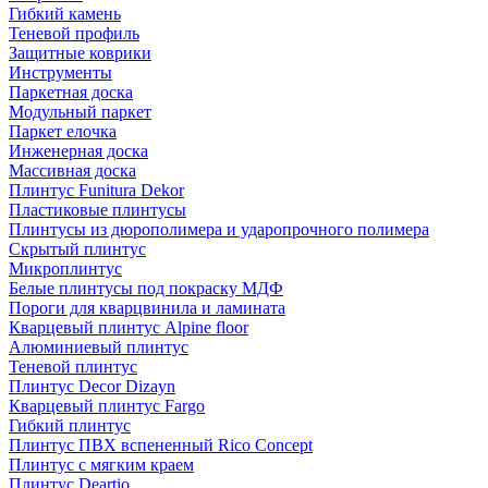
Гибкий камень
Теневой профиль
Защитные коврики
Инструменты
Паркетная доска
Модульный паркет
Паркет елочка
Инженерная доска
Массивная доска
Плинтус Funitura Dekor
Пластиковые плинтусы
Плинтусы из дюрополимера и ударопрочного полимера
Скрытый плинтус
Микроплинтус
Белые плинтусы под покраску МДФ
Пороги для кварцвинила и ламината
Кварцевый плинтус Alpine floor
Алюминиевый плинтус
Теневой плинтус
Плинтус Decor Dizayn
Кварцевый плинтус Fargo
Гибкий плинтус
Плинтус ПВХ вспененный Rico Concept
Плинтус с мягким краем
Плинтус Deartio