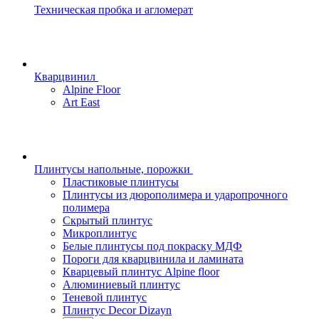
Техническая пробка и агломерат
Кварцвинил
Alpine Floor
Art East
Плинтусы напольные, порожки
Пластиковые плинтусы
Плинтусы из дюрополимера и ударопрочного
полимера
Скрытый плинтус
Микроплинтус
Белые плинтусы под покраску МДФ
Пороги для кварцвинила и ламината
Кварцевый плинтус Alpine floor
Алюминиевый плинтус
Теневой плинтус
Плинтус Decor Dizayn