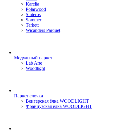
Karelia
Polarwood
Sinteros
Sommer
Tarkett
Wicanders Parquet
Модульный паркет
Lab Arte
Woodlight
Паркет елочка
Венгерская ёлка WOODLIGHT
Французская ёлка WOODLIGHT