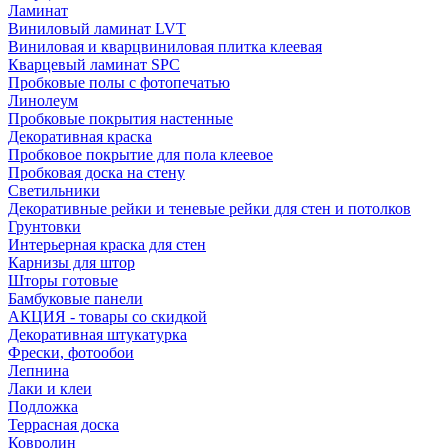
Ламинат
Виниловый ламинат LVT
Виниловая и кварцвиниловая плитка клеевая
Кварцевый ламинат SPC
Пробковые полы с фотопечатью
Линолеум
Пробковые покрытия настенные
Декоративная краска
Пробковое покрытие для пола клеевое
Пробковая доска на стену
Светильники
Декоративные рейки и теневые рейки для стен и потолков
Грунтовки
Интерьерная краска для стен
Карнизы для штор
Шторы готовые
Бамбуковые панели
АКЦИЯ - товары со скидкой
Декоративная штукатурка
Фрески, фотообои
Лепнина
Лаки и клеи
Подложка
Террасная доска
Ковролин