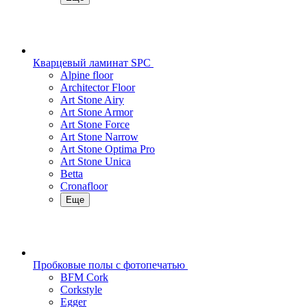
Кварцевый ламинат SPC
Alpine floor
Architector Floor
Art Stone Airy
Art Stone Armor
Art Stone Force
Art Stone Narrow
Art Stone Optima Pro
Art Stone Unica
Betta
Cronafloor
Еще
Пробковые полы с фотопечатью
BFM Cork
Corkstyle
Egger