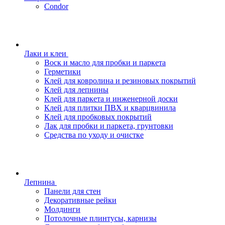
Condor
Лаки и клеи
Воск и масло для пробки и паркета
Герметики
Клей для ковролина и резиновых покрытий
Клей для лепнины
Клей для паркета и инженерной доски
Клей для плитки ПВХ и кварцвинила
Клей для пробковых покрытий
Лак для пробки и паркета, грунтовки
Средства по уходу и очистке
Лепнина
Панели для стен
Декоративные рейки
Молдинги
Потолочные плинтусы, карнизы