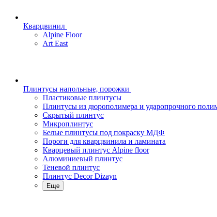
Кварцвинил
Alpine Floor
Art East
Плинтусы напольные, порожки
Пластиковые плинтусы
Плинтусы из дюрополимера и ударопрочного поли
Скрытый плинтус
Микроплинтус
Белые плинтусы под покраску МДФ
Пороги для кварцвинила и ламината
Кварцевый плинтус Alpine floor
Алюминиевый плинтус
Теневой плинтус
Плинтус Decor Dizayn
Еще