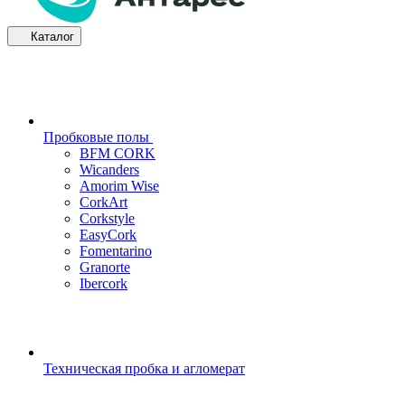
Каталог
Пробковые полы
BFM CORK
Wicanders
Amorim Wise
CorkArt
Corkstyle
EasyCork
Fomentarino
Granorte
Ibercork
Техническая пробка и агломерат