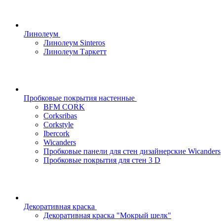
Линолеум
Линолеум Sinteros
Линолеум Таркетт
Пробковые покрытия настенные
BFM CORK
Corksribas
Corkstyle
Ibercork
Wicanders
Пробковые панели для стен дизайнерские Wicanders
Пробковые покрытия для стен 3 D
Декоративная краска
Декоративная краска "Мокрый шелк"