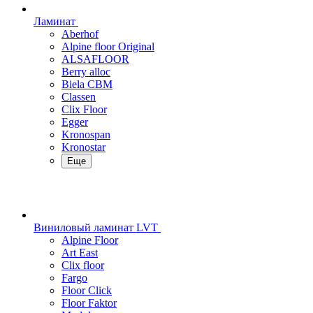
Ламинат
Aberhof
Alpine floor Original
ALSAFLOOR
Berry alloc
Biela CBM
Classen
Clix Floor
Egger
Kronospan
Kronostar
Еще
Виниловый ламинат LVT
Alpine Floor
Art East
Clix floor
Fargo
Floor Click
Floor Faktor