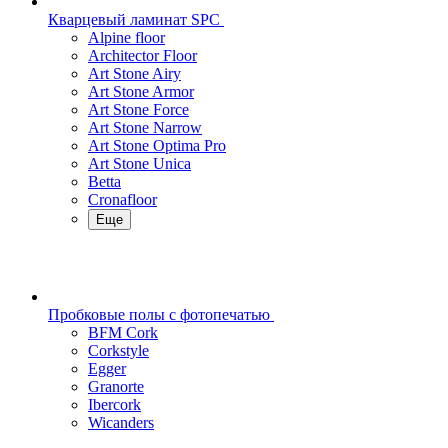
Кварцевый ламинат SPC
Alpine floor
Architector Floor
Art Stone Airy
Art Stone Armor
Art Stone Force
Art Stone Narrow
Art Stone Optima Pro
Art Stone Unica
Betta
Cronafloor
Еще
Пробковые полы с фотопечатью
BFM Cork
Corkstyle
Egger
Granorte
Ibercork
Wicanders