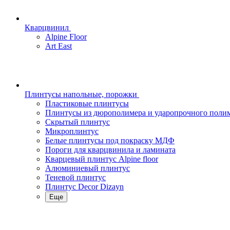
Кварцвинил
Alpine Floor
Art East
Плинтусы напольные, порожки
Пластиковые плинтусы
Плинтусы из дюрополимера и ударопрочного поли
Скрытый плинтус
Микроплинтус
Белые плинтусы под покраску МДФ
Пороги для кварцвинила и ламината
Кварцевый плинтус Alpine floor
Алюминиевый плинтус
Теневой плинтус
Плинтус Decor Dizayn
Еще