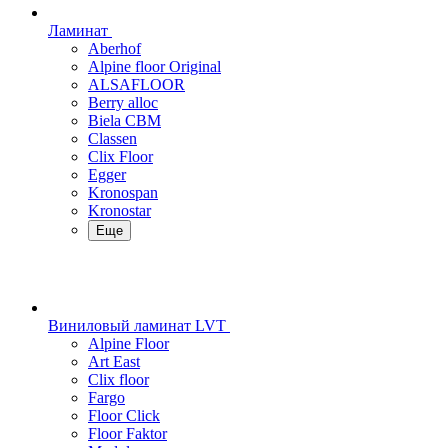
Ламинат
Aberhof
Alpine floor Original
ALSAFLOOR
Berry alloc
Biela CBM
Classen
Clix Floor
Egger
Kronospan
Kronostar
Еще
Виниловый ламинат LVT
Alpine Floor
Art East
Clix floor
Fargo
Floor Click
Floor Faktor