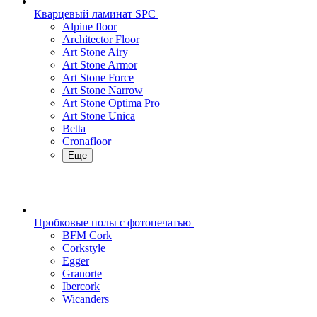
Кварцевый ламинат SPC
Alpine floor
Architector Floor
Art Stone Airy
Art Stone Armor
Art Stone Force
Art Stone Narrow
Art Stone Optima Pro
Art Stone Unica
Betta
Cronafloor
Еще
Пробковые полы с фотопечатью
BFM Cork
Corkstyle
Egger
Granorte
Ibercork
Wicanders