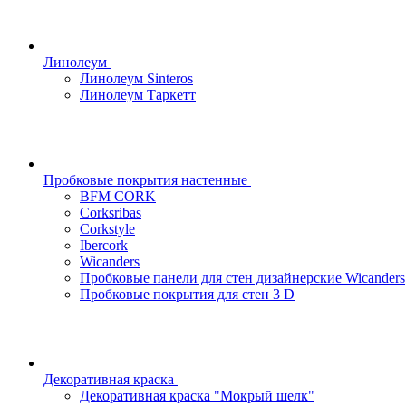
Линолеум
Линолеум Sinteros
Линолеум Таркетт
Пробковые покрытия настенные
BFM CORK
Corksribas
Corkstyle
Ibercork
Wicanders
Пробковые панели для стен дизайнерские Wicanders
Пробковые покрытия для стен 3 D
Декоративная краска
Декоративная краска "Мокрый шелк"