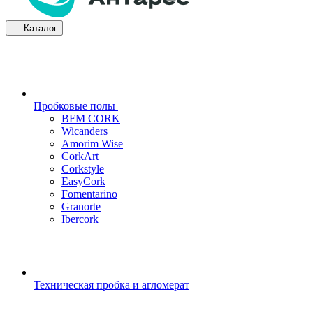
Каталог
Пробковые полы
BFM CORK
Wicanders
Amorim Wise
CorkArt
Corkstyle
EasyCork
Fomentarino
Granorte
Ibercork
Техническая пробка и агломерат