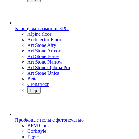
Кварцевый ламинат SPC
Alpine floor
Architector Floor
Art Stone Airy
Art Stone Armor
Art Stone Force
Art Stone Narrow
Art Stone Optima Pro
Art Stone Unica
Betta
Cronafloor
Еще
Пробковые полы с фотопечатью
BFM Cork
Corkstyle
Egger