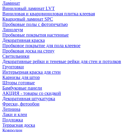
Ламинат
Виниловый ламинат LVT
Виниловая и кварцвиниловая плитка клеевая
Кварцевый ламинат SPC
Пробковые полы с фотопечатью
Линолеум
Пробковые покрытия настенные
Декоративная краска
Пробковое покрытие для пола клеевое
Пробковая доска на стену
Светильники
Декоративные рейки и теневые рейки для стен и потолков
Грунтовки
Интерьерная краска для стен
Карнизы для штор
Шторы готовые
Бамбуковые панели
АКЦИЯ - товары со скидкой
Декоративная штукатурка
Фрески, фотообои
Лепнина
Лаки и клеи
Подложка
Террасная доска
Ковролин