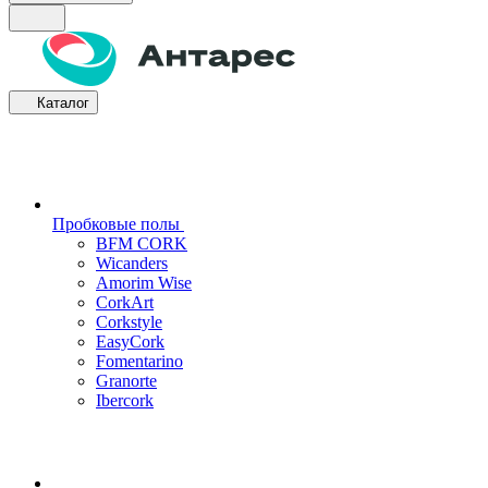
Каталог
Пробковые полы
BFM CORK
Wicanders
Amorim Wise
CorkArt
Corkstyle
EasyCork
Fomentarino
Granorte
Ibercork