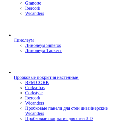
Granorte
Ibercork
Wicanders
Линолеум
Линолеум Sinteros
Линолеум Таркетт
Пробковые покрытия настенные
BFM CORK
Corksribas
Corkstyle
Ibercork
Wicanders
Пробковые панели для стен дизайнерские
Wicanders
Пробковые покрытия для стен 3 D