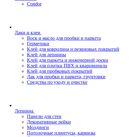
Condor
Лаки и клеи
Воск и масло для пробки и паркета
Герметики
Клей для ковролина и резиновых покрытий
Клей для лепнины
Клей для паркета и инженерной доски
Клей для плитки ПВХ и кварцвинила
Клей для пробковых покрытий
Лак для пробки и паркета, грунтовки
Средства по уходу и очистке
Лепнина
Панели для стен
Декоративные рейки
Молдинги
Потолочные плинтусы, карнизы