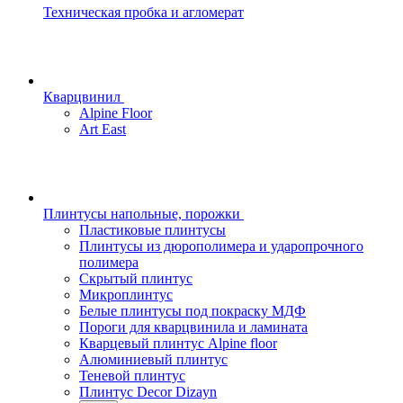
Техническая пробка и агломерат
Кварцвинил
Alpine Floor
Art East
Плинтусы напольные, порожки
Пластиковые плинтусы
Плинтусы из дюрополимера и ударопрочного
полимера
Скрытый плинтус
Микроплинтус
Белые плинтусы под покраску МДФ
Пороги для кварцвинила и ламината
Кварцевый плинтус Alpine floor
Алюминиевый плинтус
Теневой плинтус
Плинтус Decor Dizayn