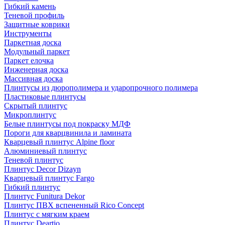
Гибкий камень
Теневой профиль
Защитные коврики
Инструменты
Паркетная доска
Модульный паркет
Паркет елочка
Инженерная доска
Массивная доска
Плинтусы из дюрополимера и ударопрочного полимера
Пластиковые плинтусы
Скрытый плинтус
Микроплинтус
Белые плинтусы под покраску МДФ
Пороги для кварцвинила и ламината
Кварцевый плинтус Alpine floor
Алюминиевый плинтус
Теневой плинтус
Плинтус Decor Dizayn
Кварцевый плинтус Fargo
Гибкий плинтус
Плинтус Funitura Dekor
Плинтус ПВХ вспененный Rico Concept
Плинтус с мягким краем
Плинтус Deartio