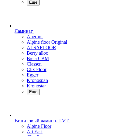
Еще
Ламинат
Aberhof
Alpine floor Original
ALSAFLOOR
Berry alloc
Biela CBM
Classen
Clix Floor
Egger
Kronospan
Kronostar
Еще
Виниловый ламинат LVT
Alpine Floor
Art East