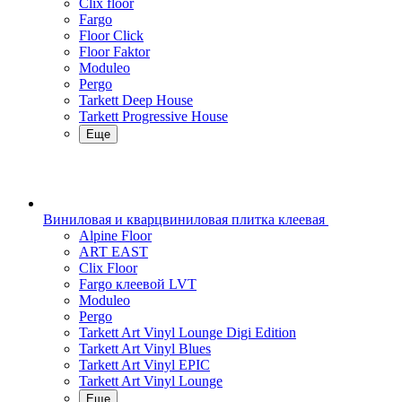
Clix floor
Fargo
Floor Click
Floor Faktor
Moduleo
Pergo
Tarkett Deep House
Tarkett Progressive House
Еще
Виниловая и кварцвиниловая плитка клеевая
Alpine Floor
ART EAST
Clix Floor
Fargo клеевой LVT
Moduleo
Pergo
Tarkett Art Vinyl Lounge Digi Edition
Tarkett Art Vinyl Blues
Tarkett Art Vinyl EPIC
Tarkett Art Vinyl Lounge
Еще