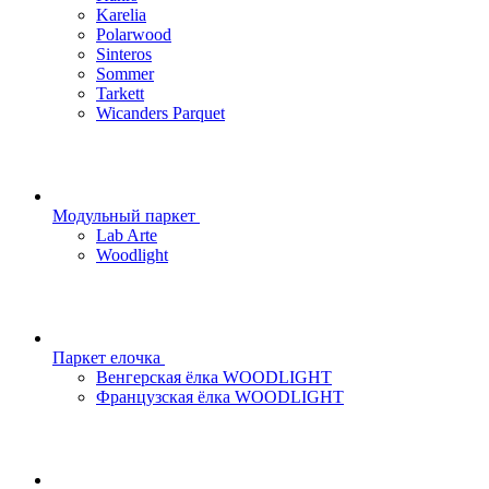
Karelia
Polarwood
Sinteros
Sommer
Tarkett
Wicanders Parquet
Модульный паркет
Lab Arte
Woodlight
Паркет елочка
Венгерская ёлка WOODLIGHT
Французская ёлка WOODLIGHT