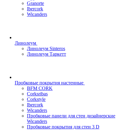
Granorte
Ibercork
Wicanders
Линолеум
Линолеум Sinteros
Линолеум Таркетт
Пробковые покрытия настенные
BFM CORK
Corksribas
Corkstyle
Ibercork
Wicanders
Пробковые панели для стен дизайнерские
Wicanders
Пробковые покрытия для стен 3 D