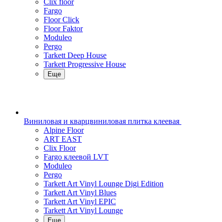
Clix floor
Fargo
Floor Click
Floor Faktor
Moduleo
Pergo
Tarkett Deep House
Tarkett Progressive House
Еще
Виниловая и кварцвиниловая плитка клеевая
Alpine Floor
ART EAST
Clix Floor
Fargo клеевой LVT
Moduleo
Pergo
Tarkett Art Vinyl Lounge Digi Edition
Tarkett Art Vinyl Blues
Tarkett Art Vinyl EPIC
Tarkett Art Vinyl Lounge
Еще