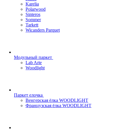
Karelia
Polarwood
Sinteros
Sommer
Tarkett
Wicanders Parquet
Модульный паркет
Lab Arte
Woodlight
Паркет елочка
Венгерская ёлка WOODLIGHT
Французская ёлка WOODLIGHT