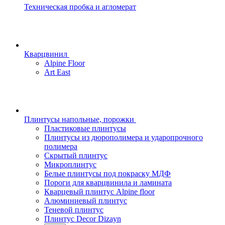
Техническая пробка и агломерат
Кварцвинил
Alpine Floor
Art East
Плинтусы напольные, порожки
Пластиковые плинтусы
Плинтусы из дюрополимера и ударопрочного
полимера
Скрытый плинтус
Микроплинтус
Белые плинтусы под покраску МДФ
Пороги для кварцвинила и ламината
Кварцевый плинтус Alpine floor
Алюминиевый плинтус
Теневой плинтус
Плинтус Decor Dizayn