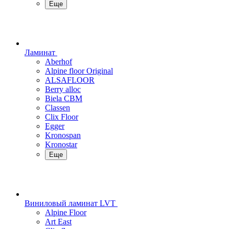
Еще
Ламинат
Aberhof
Alpine floor Original
ALSAFLOOR
Berry alloc
Biela CBM
Classen
Clix Floor
Egger
Kronospan
Kronostar
Еще
Виниловый ламинат LVT
Alpine Floor
Art East