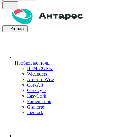
Каталог
Пробковые полы
BFM CORK
Wicanders
Amorim Wise
CorkArt
Corkstyle
EasyCork
Fomentarino
Granorte
Ibercork