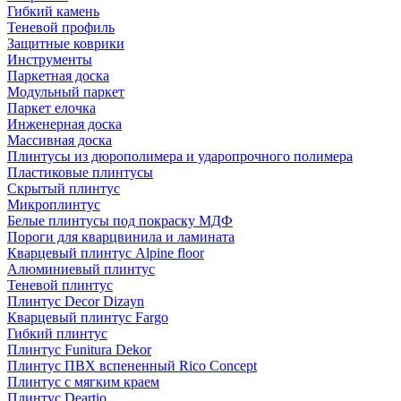
Гибкий камень
Теневой профиль
Защитные коврики
Инструменты
Паркетная доска
Модульный паркет
Паркет елочка
Инженерная доска
Массивная доска
Плинтусы из дюрополимера и ударопрочного полимера
Пластиковые плинтусы
Скрытый плинтус
Микроплинтус
Белые плинтусы под покраску МДФ
Пороги для кварцвинила и ламината
Кварцевый плинтус Alpine floor
Алюминиевый плинтус
Теневой плинтус
Плинтус Decor Dizayn
Кварцевый плинтус Fargo
Гибкий плинтус
Плинтус Funitura Dekor
Плинтус ПВХ вспененный Rico Concept
Плинтус с мягким краем
Плинтус Deartio