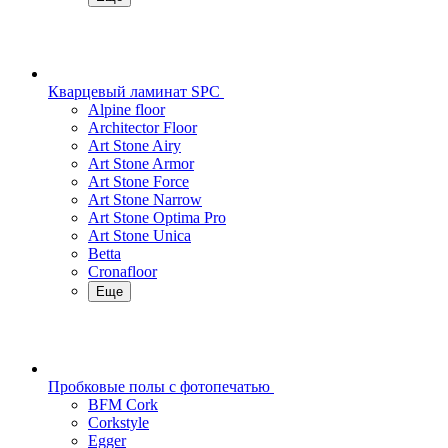
Кварцевый ламинат SPC
Alpine floor
Architector Floor
Art Stone Airy
Art Stone Armor
Art Stone Force
Art Stone Narrow
Art Stone Optima Pro
Art Stone Unica
Betta
Cronafloor
Еще
Пробковые полы с фотопечатью
BFM Cork
Corkstyle
Egger