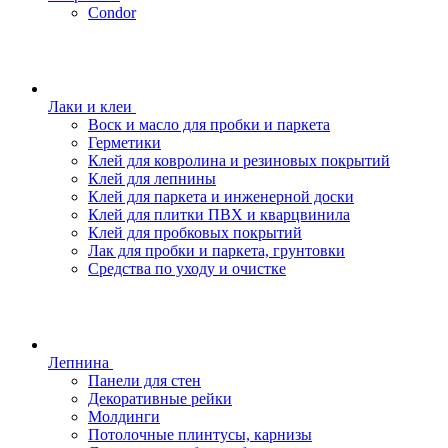
Condor
Лаки и клеи
Воск и масло для пробки и паркета
Герметики
Клей для ковролина и резиновых покрытий
Клей для лепнины
Клей для паркета и инженерной доски
Клей для плитки ПВХ и кварцвинила
Клей для пробковых покрытий
Лак для пробки и паркета, грунтовки
Средства по уходу и очистке
Лепнина
Панели для стен
Декоративные рейки
Молдинги
Потолочные плинтусы, карнизы