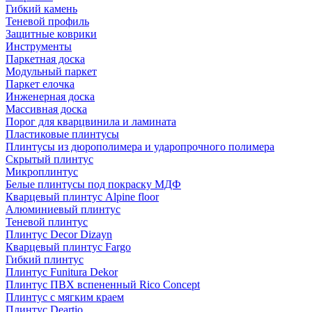
Гибкий камень
Теневой профиль
Защитные коврики
Инструменты
Паркетная доска
Модульный паркет
Паркет елочка
Инженерная доска
Массивная доска
Порог для кварцвинила и ламината
Пластиковые плинтусы
Плинтусы из дюрополимера и ударопрочного полимера
Скрытый плинтус
Микроплинтус
Белые плинтусы под покраску МДФ
Кварцевый плинтус Alpine floor
Алюминиевый плинтус
Теневой плинтус
Плинтус Decor Dizayn
Кварцевый плинтус Fargo
Гибкий плинтус
Плинтус Funitura Dekor
Плинтус ПВХ вспененный Rico Concept
Плинтус с мягким краем
Плинтус Deartio