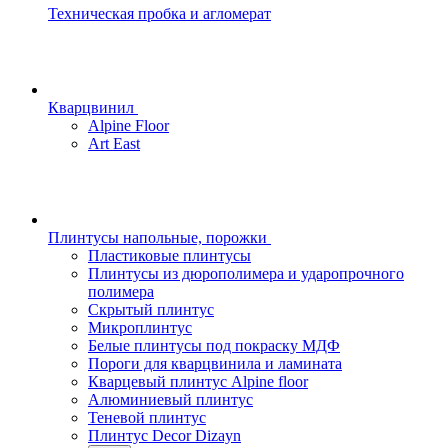
Техническая пробка и агломерат
Кварцвинил
Alpine Floor
Art East
Плинтусы напольные, порожки
Пластиковые плинтусы
Плинтусы из дюрополимера и ударопрочного
полимера
Скрытый плинтус
Микроплинтус
Белые плинтусы под покраску МДФ
Пороги для кварцвинила и ламината
Кварцевый плинтус Alpine floor
Алюминиевый плинтус
Теневой плинтус
Плинтус Decor Dizayn