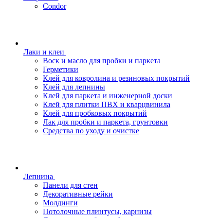
Condor
Лаки и клеи
Воск и масло для пробки и паркета
Герметики
Клей для ковролина и резиновых покрытий
Клей для лепнины
Клей для паркета и инженерной доски
Клей для плитки ПВХ и кварцвинила
Клей для пробковых покрытий
Лак для пробки и паркета, грунтовки
Средства по уходу и очистке
Лепнина
Панели для стен
Декоративные рейки
Молдинги
Потолочные плинтусы, карнизы