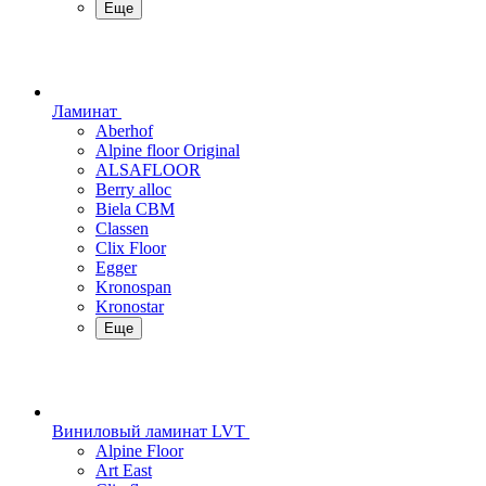
Еще
Ламинат
Aberhof
Alpine floor Original
ALSAFLOOR
Berry alloc
Biela CBM
Classen
Clix Floor
Egger
Kronospan
Kronostar
Еще
Виниловый ламинат LVT
Alpine Floor
Art East