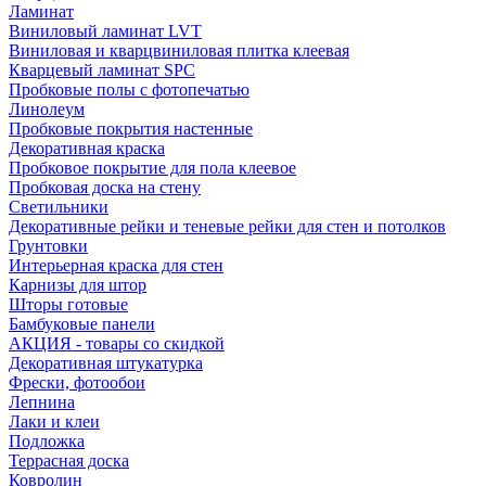
Ламинат
Виниловый ламинат LVT
Виниловая и кварцвиниловая плитка клеевая
Кварцевый ламинат SPC
Пробковые полы с фотопечатью
Линолеум
Пробковые покрытия настенные
Декоративная краска
Пробковое покрытие для пола клеевое
Пробковая доска на стену
Светильники
Декоративные рейки и теневые рейки для стен и потолков
Грунтовки
Интерьерная краска для стен
Карнизы для штор
Шторы готовые
Бамбуковые панели
АКЦИЯ - товары со скидкой
Декоративная штукатурка
Фрески, фотообои
Лепнина
Лаки и клеи
Подложка
Террасная доска
Ковролин