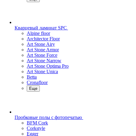
Кварцевый ламинат SPC
Alpine floor
Architector Floor
Art Stone Airy
Art Stone Armor
Art Stone Force
Art Stone Narrow
Art Stone Optima Pro
Art Stone Unica
Betta
Cronafloor
Еще
Пробковые полы с фотопечатью
BFM Cork
Corkstyle
Egger