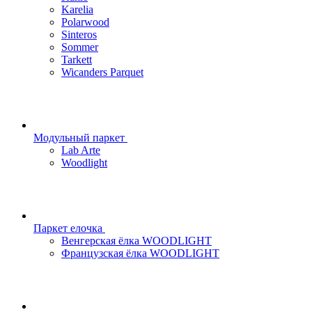
Karelia
Polarwood
Sinteros
Sommer
Tarkett
Wicanders Parquet
Модульный паркет
Lab Arte
Woodlight
Паркет елочка
Венгерская ёлка WOODLIGHT
Французская ёлка WOODLIGHT