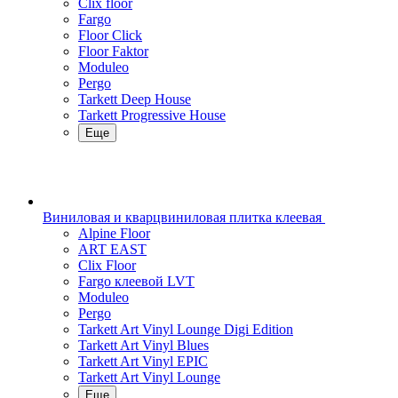
Clix floor
Fargo
Floor Click
Floor Faktor
Moduleo
Pergo
Tarkett Deep House
Tarkett Progressive House
Еще
Виниловая и кварцвиниловая плитка клеевая
Alpine Floor
ART EAST
Clix Floor
Fargo клеевой LVT
Moduleo
Pergo
Tarkett Art Vinyl Lounge Digi Edition
Tarkett Art Vinyl Blues
Tarkett Art Vinyl EPIC
Tarkett Art Vinyl Lounge
Еще