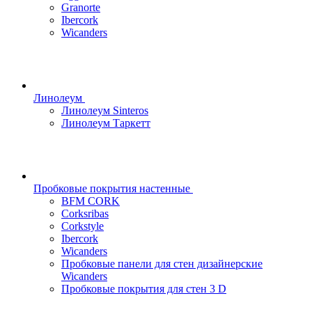
Granorte
Ibercork
Wicanders
Линолеум
Линолеум Sinteros
Линолеум Таркетт
Пробковые покрытия настенные
BFM CORK
Corksribas
Corkstyle
Ibercork
Wicanders
Пробковые панели для стен дизайнерские
Wicanders
Пробковые покрытия для стен 3 D