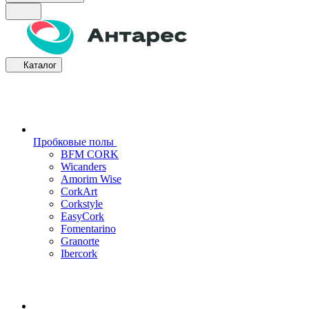
Каталог
Пробковые полы
BFM CORK
Wicanders
Amorim Wise
CorkArt
Corkstyle
EasyCork
Fomentarino
Granorte
Ibercork