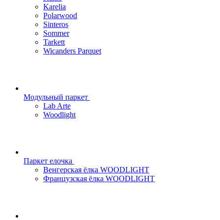
Karelia
Polarwood
Sinteros
Sommer
Tarkett
Wicanders Parquet
Модульный паркет
Lab Arte
Woodlight
Паркет елочка
Венгерская ёлка WOODLIGHT
Французская ёлка WOODLIGHT