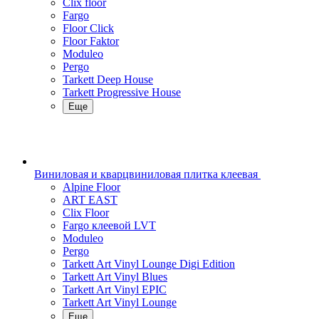
Clix floor
Fargo
Floor Click
Floor Faktor
Moduleo
Pergo
Tarkett Deep House
Tarkett Progressive House
Еще
Виниловая и кварцвиниловая плитка клеевая
Alpine Floor
ART EAST
Clix Floor
Fargo клеевой LVT
Moduleo
Pergo
Tarkett Art Vinyl Lounge Digi Edition
Tarkett Art Vinyl Blues
Tarkett Art Vinyl EPIC
Tarkett Art Vinyl Lounge
Еще