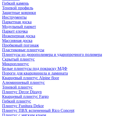
Гибкий камень
Теневой профиль
Защитные коврики
Инструменты
Паркетная доска
Модульный паркет
Паркет елочка
Инженерная доска
Массивная доска
Пробковый погонаж
Пластиковые плинтусы
Плинтусы из дюрополимера и ударопрочного полимера
Скрытый плинтус
Микроплинтус
Белые плинтусы под покраску МДФ
Пороги для кварцвинила и ламината
Кварцевый плинтус Alpine floor
Алюминиевый плинтус
Теневой плинтус
Плинтус Decor Dizayn
Кварцевый плинтус Fargo
Гибкий плинтус
Плинтус Funitura Dekor
Плинтус ПВХ вспененный Rico Concept
Плинтус с мягким краем