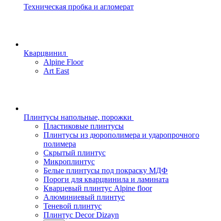
Техническая пробка и агломерат
Кварцвинил
Alpine Floor
Art East
Плинтусы напольные, порожки
Пластиковые плинтусы
Плинтусы из дюрополимера и ударопрочного
полимера
Скрытый плинтус
Микроплинтус
Белые плинтусы под покраску МДФ
Пороги для кварцвинила и ламината
Кварцевый плинтус Alpine floor
Алюминиевый плинтус
Теневой плинтус
Плинтус Decor Dizayn