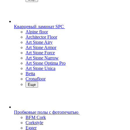
Кварцевый ламинат SPC
Alpine floor
Architector Floor
Art Stone Airy
Art Stone Armor
Art Stone Force
Art Stone Narrow
Art Stone Optima Pro
Art Stone Unica
Betta
Cronafloor
Еще
Пробковые полы с фотопечатью
BFM Cork
Corkstyle
Egger