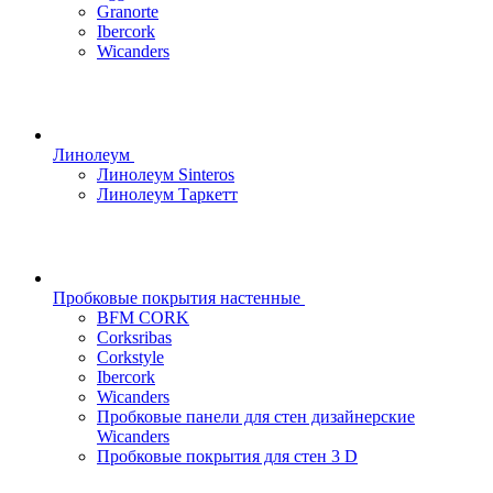
Granorte
Ibercork
Wicanders
Линолеум
Линолеум Sinteros
Линолеум Таркетт
Пробковые покрытия настенные
BFM CORK
Corksribas
Corkstyle
Ibercork
Wicanders
Пробковые панели для стен дизайнерские
Wicanders
Пробковые покрытия для стен 3 D