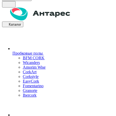
Каталог
Пробковые полы
BFM CORK
Wicanders
Amorim Wise
CorkArt
Corkstyle
EasyCork
Fomentarino
Granorte
Ibercork