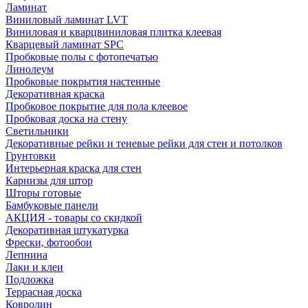
Ламинат
Виниловый ламинат LVT
Виниловая и кварцвиниловая плитка клеевая
Кварцевый ламинат SPC
Пробковые полы с фотопечатью
Линолеум
Пробковые покрытия настенные
Декоративная краска
Пробковое покрытие для пола клеевое
Пробковая доска на стену
Светильники
Декоративные рейки и теневые рейки для стен и потолков
Грунтовки
Интерьерная краска для стен
Карнизы для штор
Шторы готовые
Бамбуковые панели
АКЦИЯ - товары со скидкой
Декоративная штукатурка
Фрески, фотообои
Лепнина
Лаки и клеи
Подложка
Террасная доска
Ковролин