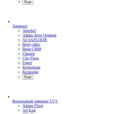
Еще
Ламинат
Aberhof
Alpine floor Original
ALSAFLOOR
Berry alloc
Biela CBM
Classen
Clix Floor
Egger
Kronospan
Kronostar
Еще
Виниловый ламинат LVT
Alpine Floor
Art East