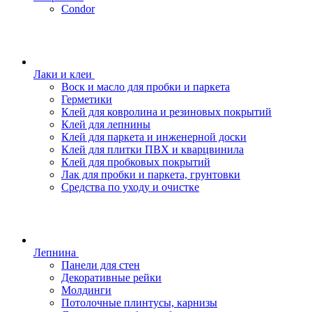
Condor
Лаки и клеи
Воск и масло для пробки и паркета
Герметики
Клей для ковролина и резиновых покрытий
Клей для лепнины
Клей для паркета и инженерной доски
Клей для плитки ПВХ и кварцвинила
Клей для пробковых покрытий
Лак для пробки и паркета, грунтовки
Средства по уходу и очистке
Лепнина
Панели для стен
Декоративные рейки
Молдинги
Потолочные плинтусы, карнизы