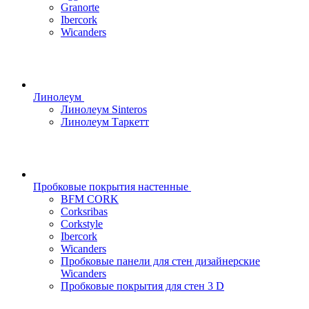
Granorte
Ibercork
Wicanders
Линолеум
Линолеум Sinteros
Линолеум Таркетт
Пробковые покрытия настенные
BFM CORK
Corksribas
Corkstyle
Ibercork
Wicanders
Пробковые панели для стен дизайнерские
Wicanders
Пробковые покрытия для стен 3 D