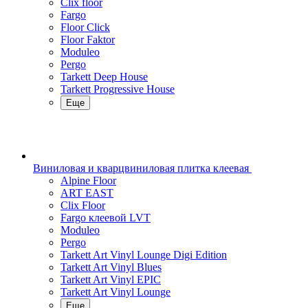
Clix floor
Fargo
Floor Click
Floor Faktor
Moduleo
Pergo
Tarkett Deep House
Tarkett Progressive House
Еще
Виниловая и кварцвиниловая плитка клеевая
Alpine Floor
ART EAST
Clix Floor
Fargo клеевой LVT
Moduleo
Pergo
Tarkett Art Vinyl Lounge Digi Edition
Tarkett Art Vinyl Blues
Tarkett Art Vinyl EPIC
Tarkett Art Vinyl Lounge
Еще