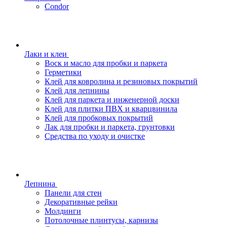
Condor
Лаки и клеи
Воск и масло для пробки и паркета
Герметики
Клей для ковролина и резиновых покрытий
Клей для лепнины
Клей для паркета и инженерной доски
Клей для плитки ПВХ и кварцвинила
Клей для пробковых покрытий
Лак для пробки и паркета, грунтовки
Средства по уходу и очистке
Лепнина
Панели для стен
Декоративные рейки
Молдинги
Потолочные плинтусы, карнизы