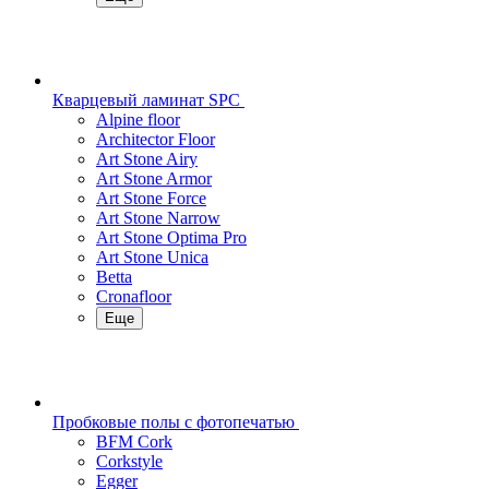
Кварцевый ламинат SPC
Alpine floor
Architector Floor
Art Stone Airy
Art Stone Armor
Art Stone Force
Art Stone Narrow
Art Stone Optima Pro
Art Stone Unica
Betta
Cronafloor
Еще
Пробковые полы с фотопечатью
BFM Cork
Corkstyle
Egger