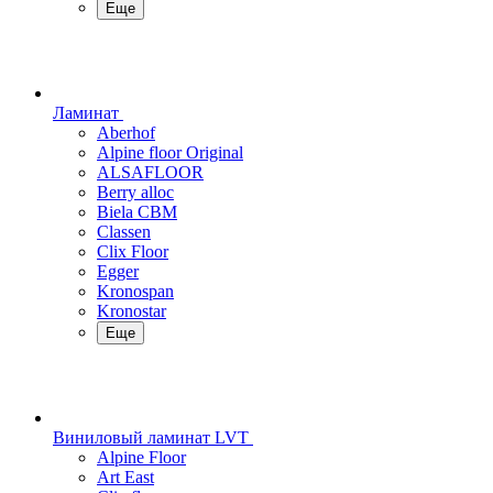
Еще
Ламинат
Aberhof
Alpine floor Original
ALSAFLOOR
Berry alloc
Biela CBM
Classen
Clix Floor
Egger
Kronospan
Kronostar
Еще
Виниловый ламинат LVT
Alpine Floor
Art East