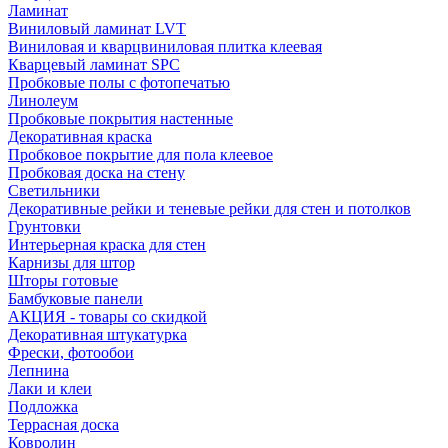
Ламинат
Виниловый ламинат LVT
Виниловая и кварцвиниловая плитка клеевая
Кварцевый ламинат SPC
Пробковые полы с фотопечатью
Линолеум
Пробковые покрытия настенные
Декоративная краска
Пробковое покрытие для пола клеевое
Пробковая доска на стену
Светильники
Декоративные рейки и теневые рейки для стен и потолков
Грунтовки
Интерьерная краска для стен
Карнизы для штор
Шторы готовые
Бамбуковые панели
АКЦИЯ - товары со скидкой
Декоративная штукатурка
Фрески, фотообои
Лепнина
Лаки и клеи
Подложка
Террасная доска
Ковролин