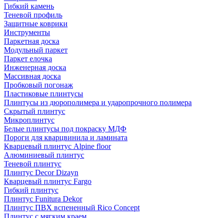
Гибкий камень
Теневой профиль
Защитные коврики
Инструменты
Паркетная доска
Модульный паркет
Паркет елочка
Инженерная доска
Массивная доска
Пробковый погонаж
Пластиковые плинтусы
Плинтусы из дюрополимера и ударопрочного полимера
Скрытый плинтус
Микроплинтус
Белые плинтусы под покраску МДФ
Пороги для кварцвинила и ламината
Кварцевый плинтус Alpine floor
Алюминиевый плинтус
Теневой плинтус
Плинтус Decor Dizayn
Кварцевый плинтус Fargo
Гибкий плинтус
Плинтус Funitura Dekor
Плинтус ПВХ вспененный Rico Concept
Плинтус с мягким краем