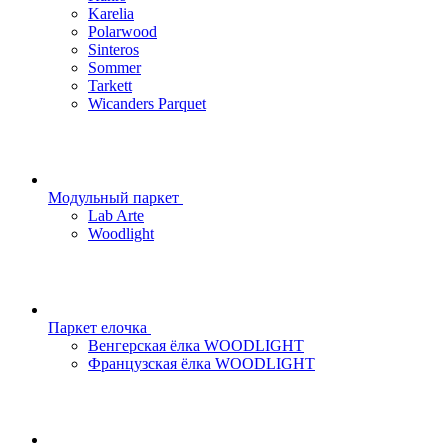
Karelia
Polarwood
Sinteros
Sommer
Tarkett
Wicanders Parquet
Модульный паркет
Lab Arte
Woodlight
Паркет елочка
Венгерская ёлка WOODLIGHT
Французская ёлка WOODLIGHT