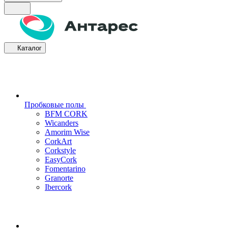
Каталог
Пробковые полы
BFM CORK
Wicanders
Amorim Wise
CorkArt
Corkstyle
EasyCork
Fomentarino
Granorte
Ibercork