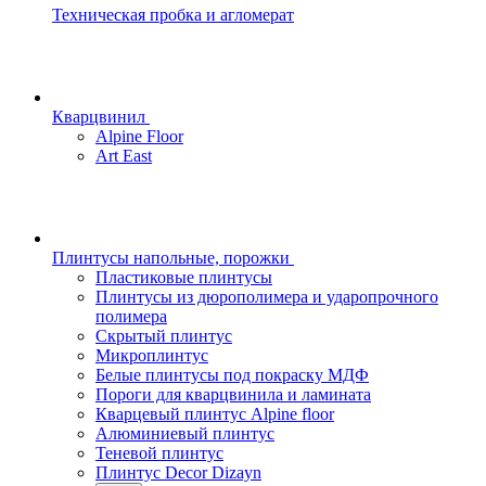
Техническая пробка и агломерат
Кварцвинил
Alpine Floor
Art East
Плинтусы напольные, порожки
Пластиковые плинтусы
Плинтусы из дюрополимера и ударопрочного
полимера
Скрытый плинтус
Микроплинтус
Белые плинтусы под покраску МДФ
Пороги для кварцвинила и ламината
Кварцевый плинтус Alpine floor
Алюминиевый плинтус
Теневой плинтус
Плинтус Decor Dizayn