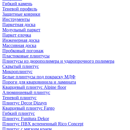
Гибкий камень
Теневой профиль
Защитные коврики
Инструменты
Паркетная доска
Модульный паркет
Паркет елочка
Инженерная доска
Массивная доска
Пробковый погонаж
Пластиковые плинтусы
Плинтусы из дюрополимера и ударопрочного полимера
Скрытый плинтус
Микроплинтус
Белые плинтусы под покраску МДФ
Пороги для кварцвинила и ламината
Кварцевый плинтус Alpine floor
Алюминиевый плинтус
Теневой плинтус
Плинтус Decor Dizayn
Кварцевый плинтус Fargo
Гибкий плинтус
Плинтус Funitura Dekor
Плинтус ПВХ вспененный Rico Concept
Плинтус с мягким краем