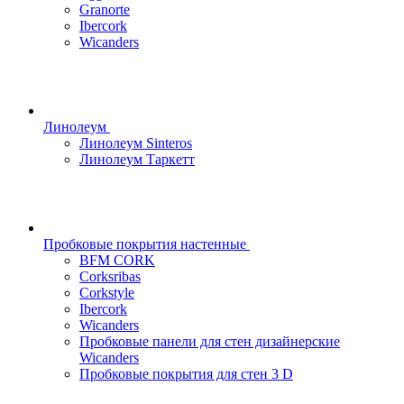
Granorte
Ibercork
Wicanders
Линолеум
Линолеум Sinteros
Линолеум Таркетт
Пробковые покрытия настенные
BFM CORK
Corksribas
Corkstyle
Ibercork
Wicanders
Пробковые панели для стен дизайнерские
Wicanders
Пробковые покрытия для стен 3 D