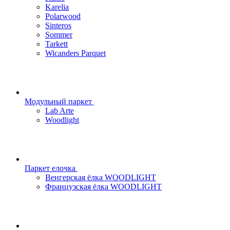
Karelia
Polarwood
Sinteros
Sommer
Tarkett
Wicanders Parquet
Модульный паркет
Lab Arte
Woodlight
Паркет елочка
Венгерская ёлка WOODLIGHT
Французская ёлка WOODLIGHT