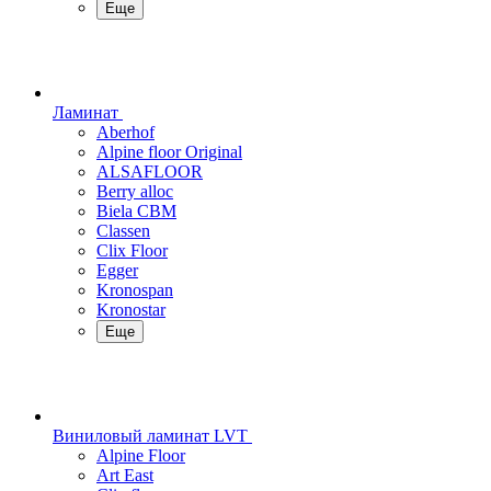
Еще
Ламинат
Aberhof
Alpine floor Original
ALSAFLOOR
Berry alloc
Biela CBM
Classen
Clix Floor
Egger
Kronospan
Kronostar
Еще
Виниловый ламинат LVT
Alpine Floor
Art East