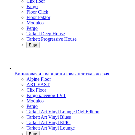
Clix floor
Fargo
Floor Click
Floor Faktor
Moduleo
Pergo
Tarkett Deep House
Tarkett Progressive House
Еще
Виниловая и кварцвиниловая плитка клеевая
Alpine Floor
ART EAST
Clix Floor
Fargo клеевой LVT
Moduleo
Pergo
Tarkett Art Vinyl Lounge Digi Edition
Tarkett Art Vinyl Blues
Tarkett Art Vinyl EPIC
Tarkett Art Vinyl Lounge
Еще