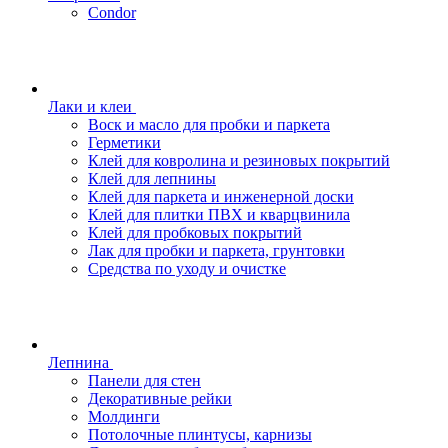
Condor
Лаки и клеи
Воск и масло для пробки и паркета
Герметики
Клей для ковролина и резиновых покрытий
Клей для лепнины
Клей для паркета и инженерной доски
Клей для плитки ПВХ и кварцвинила
Клей для пробковых покрытий
Лак для пробки и паркета, грунтовки
Средства по уходу и очистке
Лепнина
Панели для стен
Декоративные рейки
Молдинги
Потолочные плинтусы, карнизы