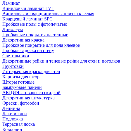
Ламинат
Виниловый ламинат LVT
Виниловая и кварцвиниловая плитка клеевая
Кварцевый ламинат SPC
Пробковые полы с фотопечатью
Линолеум
Пробковые покрытия настенные
Декоративная краска
Пробковое покрытие для пола клеевое
Пробковая доска на стену
Светильники
Декоративные рейки и теневые рейки для стен и потолков
Грунтовки
Интерьерная краска для стен
Карнизы для штор
Шторы готовые
Бамбуковые панели
АКЦИЯ - товары со скидкой
Декоративная штукатурка
Фрески, фотообои
Лепнина
Лаки и клеи
Подложка
Террасная доска
Ковролин