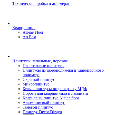
Техническая пробка и агломерат
Кварцвинил
Alpine Floor
Art East
Плинтусы напольные, порожки
Пластиковые плинтусы
Плинтусы из дюрополимера и ударопрочного
полимера
Скрытый плинтус
Микроплинтус
Белые плинтусы под покраску МДФ
Пороги для кварцвинила и ламината
Кварцевый плинтус Alpine floor
Алюминиевый плинтус
Теневой плинтус
Плинтус Decor Dizayn