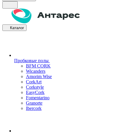
Каталог
Пробковые полы
BFM CORK
Wicanders
Amorim Wise
CorkArt
Corkstyle
EasyCork
Fomentarino
Granorte
Ibercork