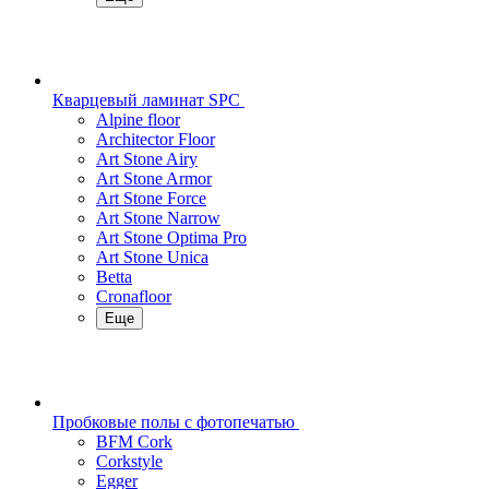
Кварцевый ламинат SPC
Alpine floor
Architector Floor
Art Stone Airy
Art Stone Armor
Art Stone Force
Art Stone Narrow
Art Stone Optima Pro
Art Stone Unica
Betta
Cronafloor
Еще
Пробковые полы с фотопечатью
BFM Cork
Corkstyle
Egger