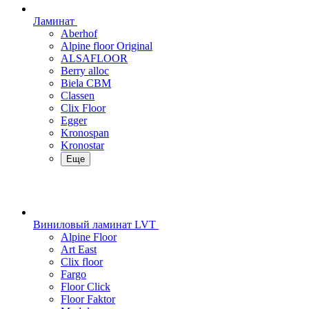
Ламинат
Aberhof
Alpine floor Original
ALSAFLOOR
Berry alloc
Biela CBM
Classen
Clix Floor
Egger
Kronospan
Kronostar
Еще
Виниловый ламинат LVT
Alpine Floor
Art East
Clix floor
Fargo
Floor Click
Floor Faktor