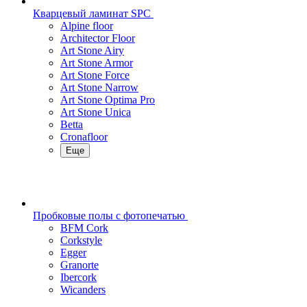
Кварцевый ламинат SPC
Alpine floor
Architector Floor
Art Stone Airy
Art Stone Armor
Art Stone Force
Art Stone Narrow
Art Stone Optima Pro
Art Stone Unica
Betta
Cronafloor
Еще
Пробковые полы с фотопечатью
BFM Cork
Corkstyle
Egger
Granorte
Ibercork
Wicanders