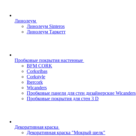
Линолеум
Линолеум Sinteros
Линолеум Таркетт
Пробковые покрытия настенные
BFM CORK
Corksribas
Corkstyle
Ibercork
Wicanders
Пробковые панели для стен дизайнерские Wicanders
Пробковые покрытия для стен 3 D
Декоративная краска
Декоративная краска "Мокрый шелк"