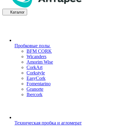
Каталог
Пробковые полы
BFM CORK
Wicanders
Amorim Wise
CorkArt
Corkstyle
EasyCork
Fomentarino
Granorte
Ibercork
Техническая пробка и агломерат