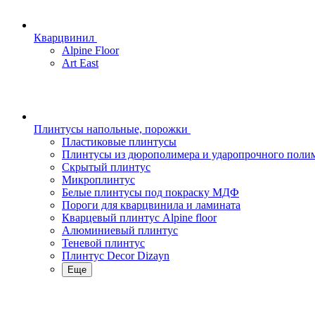
Кварцвинил
Alpine Floor
Art East
Плинтусы напольные, порожки
Пластиковые плинтусы
Плинтусы из дюрополимера и ударопрочного поли
Скрытый плинтус
Микроплинтус
Белые плинтусы под покраску МДФ
Пороги для кварцвинила и ламината
Кварцевый плинтус Alpine floor
Алюминиевый плинтус
Теневой плинтус
Плинтус Decor Dizayn
Еще