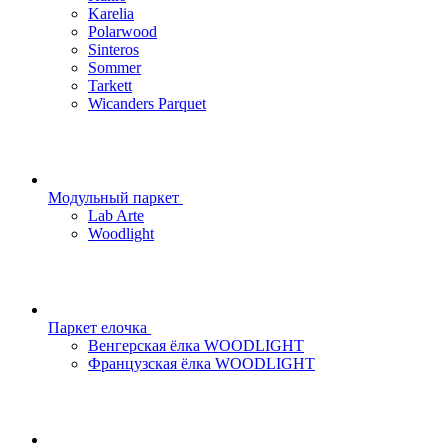
Karelia
Polarwood
Sinteros
Sommer
Tarkett
Wicanders Parquet
Модульный паркет
Lab Arte
Woodlight
Паркет елочка
Венгерская ёлка WOODLIGHT
Французская ёлка WOODLIGHT