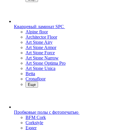
Кварцевый ламинат SPC
Alpine floor
Architector Floor
Art Stone Airy
Art Stone Armor
Art Stone Force
Art Stone Narrow
Art Stone Optima Pro
Art Stone Unica
Betta
Cronafloor
Еще
Пробковые полы с фотопечатью
BFM Cork
Corkstyle
Egger