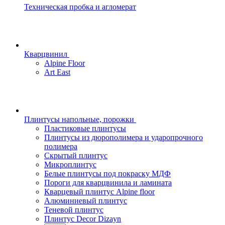
Техническая пробка и агломерат
Кварцвинил
Alpine Floor
Art East
Плинтусы напольные, порожки
Пластиковые плинтусы
Плинтусы из дюрополимера и ударопрочного
полимера
Скрытый плинтус
Микроплинтус
Белые плинтусы под покраску МДФ
Пороги для кварцвинила и ламината
Кварцевый плинтус Alpine floor
Алюминиевый плинтус
Теневой плинтус
Плинтус Decor Dizayn