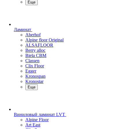
Еще
Ламинат
Aberhof
Alpine floor Original
ALSAFLOOR
Berry alloc
Biela CBM
Classen
Clix Floor
Egger
Kronospan
Kronostar
Еще
Виниловый ламинат LVT
Alpine Floor
Art East