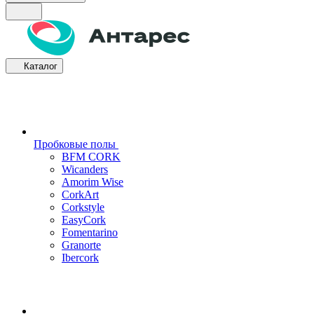
Каталог
Пробковые полы
BFM CORK
Wicanders
Amorim Wise
CorkArt
Corkstyle
EasyCork
Fomentarino
Granorte
Ibercork