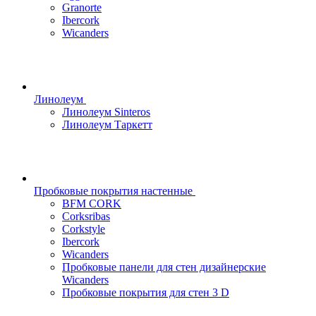
Granorte
Ibercork
Wicanders
Линолеум
Линолеум Sinteros
Линолеум Таркетт
Пробковые покрытия настенные
BFM CORK
Corksribas
Corkstyle
Ibercork
Wicanders
Пробковые панели для стен дизайнерские
Wicanders
Пробковые покрытия для стен 3 D