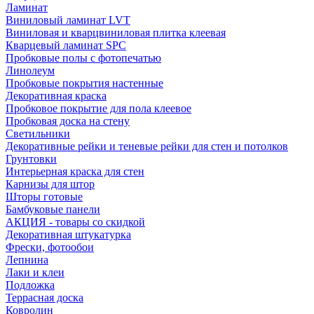
Ламинат
Виниловый ламинат LVT
Виниловая и кварцвиниловая плитка клеевая
Кварцевый ламинат SPC
Пробковые полы с фотопечатью
Линолеум
Пробковые покрытия настенные
Декоративная краска
Пробковое покрытие для пола клеевое
Пробковая доска на стену
Светильники
Декоративные рейки и теневые рейки для стен и потолков
Грунтовки
Интерьерная краска для стен
Карнизы для штор
Шторы готовые
Бамбуковые панели
АКЦИЯ - товары со скидкой
Декоративная штукатурка
Фрески, фотообои
Лепнина
Лаки и клеи
Подложка
Террасная доска
Ковролин