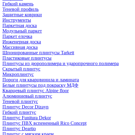
Гибкий камень
Теневой профиль
Защитные коврики
Инструменты
Паркетная доска
Модульный паркет
Паркет елочка
Инженерная доска
Массивная доска
Шпонированные плинтусы Tarkett
Пластиковые плинтусы
Плинтусы из дюрополимера и ударопрочного полимера
Скрытый плинтус
Микроплинтус
Пороги для кварцвинила и ламината
Белые плинтусы под покраску МДФ
Кварцевый плинтус Alpine floor
Алюминиевый плинтус
Теневой плинтус
Плинтус Decor Dizayn
Гибкий плинтус
Плинтус Funitura Dekor
Плинтус ПВХ вспененный Rico Concept
Плинтус Deartio
Плинтус с мягким краем