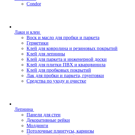
Condor
Лаки и клеи
Воск и масло для пробки и паркета
Герметики
Клей для ковролина и резиновых покрытий
Клей для лепнины
Клей для паркета и инженерной доски
Клей для плитки ПВХ и кварцвинила
Клей для пробковых покрытий
Лак для пробки и паркета, грунтовки
Средства по уходу и очистке
Лепнина
Панели для стен
Декоративные рейки
Молдинги
Потолочные плинтусы, карнизы