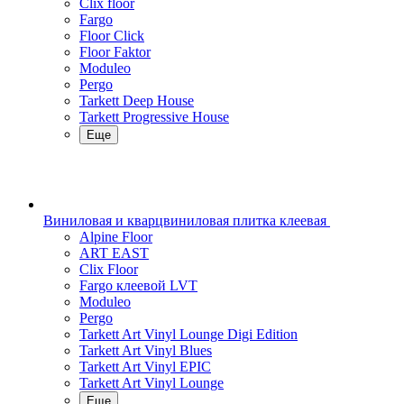
Clix floor
Fargo
Floor Click
Floor Faktor
Moduleo
Pergo
Tarkett Deep House
Tarkett Progressive House
Еще
Виниловая и кварцвиниловая плитка клеевая
Alpine Floor
ART EAST
Clix Floor
Fargo клеевой LVT
Moduleo
Pergo
Tarkett Art Vinyl Lounge Digi Edition
Tarkett Art Vinyl Blues
Tarkett Art Vinyl EPIC
Tarkett Art Vinyl Lounge
Еще