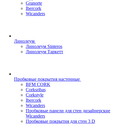
Granorte
Ibercork
Wicanders
Линолеум
Линолеум Sinteros
Линолеум Таркетт
Пробковые покрытия настенные
BFM CORK
Corksribas
Corkstyle
Ibercork
Wicanders
Пробковые панели для стен дизайнерские
Wicanders
Пробковые покрытия для стен 3 D