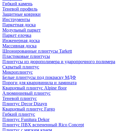
Гибкий камень
Теневой профиль
Защитные коврики
Инструменты
Паркетная доска
Модульный паркет
Паркет елочка
Инженерная доска
Массивная доска
Шпонированные плинтусы Tarkett
Пластиковые плинтусы
Плинтусы из дюрополимера и ударопрочного полимера
Скрытый плинтус
Микроплинтус
Белые плинтусы под покраску МДФ
Пороги для кварцвинила и ламината
Кварцевый плинтус Alpine floor
Алюминиевый плинтус
Теневой плинтус
Плинтус Decor Dizayn
Кварцевый плинтус Fargo
Гибкий плинтус
Плинтус Funitura Dekor
Плинтус ПВХ вспененный Rico Concept
Плинтус с мягким краем