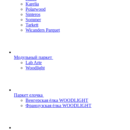
Karelia
Polarwood
Sinteros
Sommer
Tarkett
Wicanders Parquet
Модульный паркет
Lab Arte
Woodlight
Паркет елочка
Венгерская ёлка WOODLIGHT
Французская ёлка WOODLIGHT