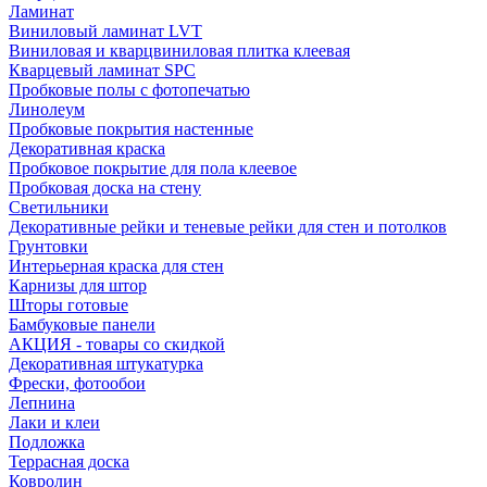
Ламинат
Виниловый ламинат LVT
Виниловая и кварцвиниловая плитка клеевая
Кварцевый ламинат SPC
Пробковые полы с фотопечатью
Линолеум
Пробковые покрытия настенные
Декоративная краска
Пробковое покрытие для пола клеевое
Пробковая доска на стену
Светильники
Декоративные рейки и теневые рейки для стен и потолков
Грунтовки
Интерьерная краска для стен
Карнизы для штор
Шторы готовые
Бамбуковые панели
АКЦИЯ - товары со скидкой
Декоративная штукатурка
Фрески, фотообои
Лепнина
Лаки и клеи
Подложка
Террасная доска
Ковролин