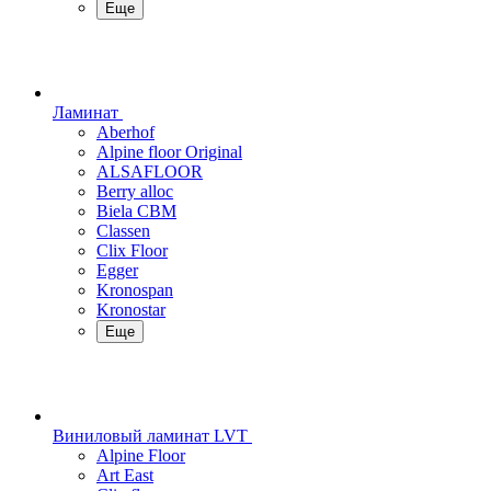
Еще
Ламинат
Aberhof
Alpine floor Original
ALSAFLOOR
Berry alloc
Biela CBM
Classen
Clix Floor
Egger
Kronospan
Kronostar
Еще
Виниловый ламинат LVT
Alpine Floor
Art East