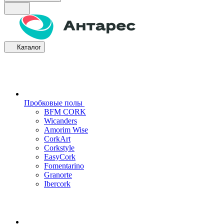
Каталог
Пробковые полы
BFM CORK
Wicanders
Amorim Wise
CorkArt
Corkstyle
EasyCork
Fomentarino
Granorte
Ibercork