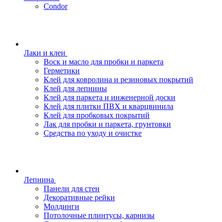
Condor
Лаки и клеи
Воск и масло для пробки и паркета
Герметики
Клей для ковролина и резиновых покрытий
Клей для лепнины
Клей для паркета и инженерной доски
Клей для плитки ПВХ и кварцвинила
Клей для пробковых покрытий
Лак для пробки и паркета, грунтовки
Средства по уходу и очистке
Лепнина
Панели для стен
Декоративные рейки
Молдинги
Потолочные плинтусы, карнизы