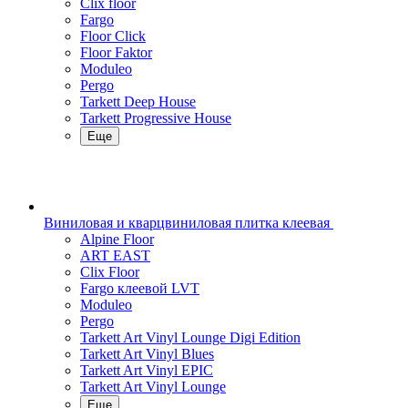
Clix floor
Fargo
Floor Click
Floor Faktor
Moduleo
Pergo
Tarkett Deep House
Tarkett Progressive House
Еще
Виниловая и кварцвиниловая плитка клеевая
Alpine Floor
ART EAST
Clix Floor
Fargo клеевой LVT
Moduleo
Pergo
Tarkett Art Vinyl Lounge Digi Edition
Tarkett Art Vinyl Blues
Tarkett Art Vinyl EPIC
Tarkett Art Vinyl Lounge
Еще