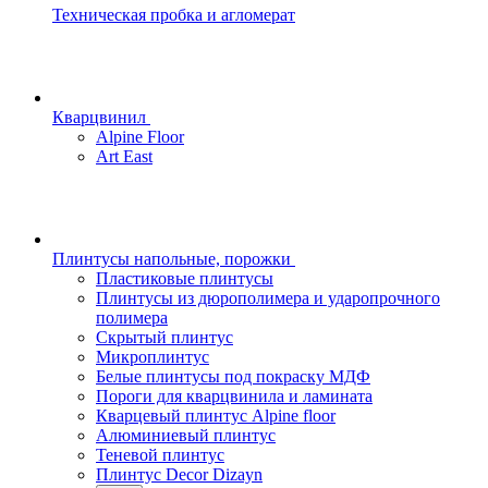
Техническая пробка и агломерат
Кварцвинил
Alpine Floor
Art East
Плинтусы напольные, порожки
Пластиковые плинтусы
Плинтусы из дюрополимера и ударопрочного
полимера
Скрытый плинтус
Микроплинтус
Белые плинтусы под покраску МДФ
Пороги для кварцвинила и ламината
Кварцевый плинтус Alpine floor
Алюминиевый плинтус
Теневой плинтус
Плинтус Decor Dizayn