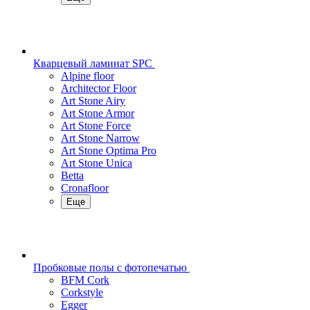
Кварцевый ламинат SPC
Alpine floor
Architector Floor
Art Stone Airy
Art Stone Armor
Art Stone Force
Art Stone Narrow
Art Stone Optima Pro
Art Stone Unica
Betta
Cronafloor
Еще
Пробковые полы с фотопечатью
BFM Cork
Corkstyle
Egger