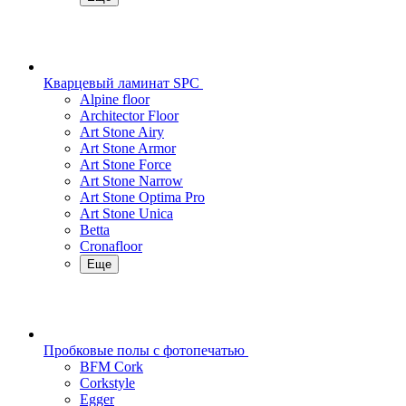
Кварцевый ламинат SPC
Alpine floor
Architector Floor
Art Stone Airy
Art Stone Armor
Art Stone Force
Art Stone Narrow
Art Stone Optima Pro
Art Stone Unica
Betta
Cronafloor
Еще
Пробковые полы с фотопечатью
BFM Cork
Corkstyle
Egger