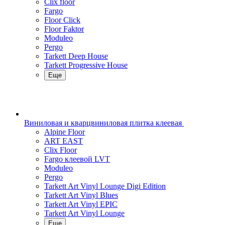
Clix floor
Fargo
Floor Click
Floor Faktor
Moduleo
Pergo
Tarkett Deep House
Tarkett Progressive House
Еще
Виниловая и кварцвиниловая плитка клеевая
Alpine Floor
ART EAST
Clix Floor
Fargo клеевой LVT
Moduleo
Pergo
Tarkett Art Vinyl Lounge Digi Edition
Tarkett Art Vinyl Blues
Tarkett Art Vinyl EPIC
Tarkett Art Vinyl Lounge
Еще