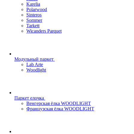
Karelia
Polarwood
Sinteros
Sommer
Tarkett
Wicanders Parquet
Модульный паркет
Lab Arte
Woodlight
Паркет елочка
Венгерская ёлка WOODLIGHT
Французская ёлка WOODLIGHT