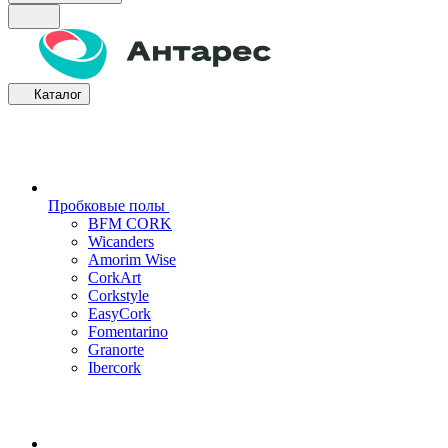
Каталог
Пробковые полы
BFM CORK
Wicanders
Amorim Wise
CorkArt
Corkstyle
EasyCork
Fomentarino
Granorte
Ibercork