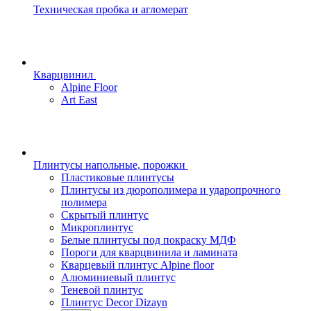
Техническая пробка и агломерат
Кварцвинил
Alpine Floor
Art East
Плинтусы напольные, порожки
Пластиковые плинтусы
Плинтусы из дюрополимера и ударопрочного
полимера
Скрытый плинтус
Микроплинтус
Белые плинтусы под покраску МДФ
Пороги для кварцвинила и ламината
Кварцевый плинтус Alpine floor
Алюминиевый плинтус
Теневой плинтус
Плинтус Decor Dizayn