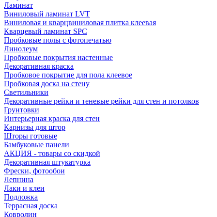
Ламинат
Виниловый ламинат LVT
Виниловая и кварцвиниловая плитка клеевая
Кварцевый ламинат SPC
Пробковые полы с фотопечатью
Линолеум
Пробковые покрытия настенные
Декоративная краска
Пробковое покрытие для пола клеевое
Пробковая доска на стену
Светильники
Декоративные рейки и теневые рейки для стен и потолков
Грунтовки
Интерьерная краска для стен
Карнизы для штор
Шторы готовые
Бамбуковые панели
АКЦИЯ - товары со скидкой
Декоративная штукатурка
Фрески, фотообои
Лепнина
Лаки и клеи
Подложка
Террасная доска
Ковролин