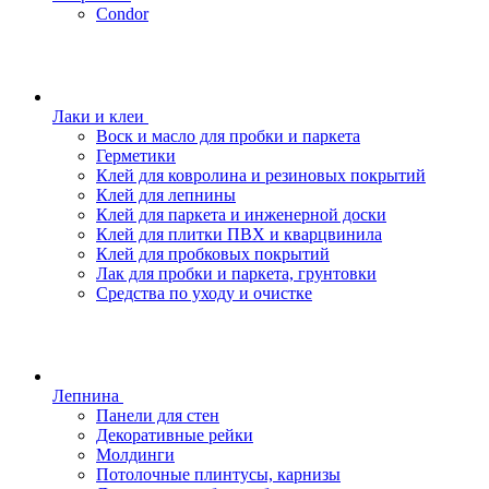
Condor
Лаки и клеи
Воск и масло для пробки и паркета
Герметики
Клей для ковролина и резиновых покрытий
Клей для лепнины
Клей для паркета и инженерной доски
Клей для плитки ПВХ и кварцвинила
Клей для пробковых покрытий
Лак для пробки и паркета, грунтовки
Средства по уходу и очистке
Лепнина
Панели для стен
Декоративные рейки
Молдинги
Потолочные плинтусы, карнизы