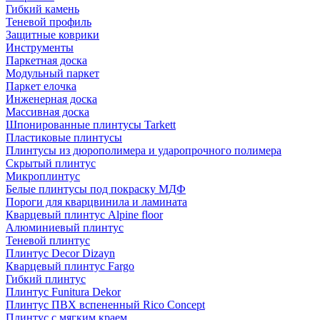
Гибкий камень
Теневой профиль
Защитные коврики
Инструменты
Паркетная доска
Модульный паркет
Паркет елочка
Инженерная доска
Массивная доска
Шпонированные плинтусы Tarkett
Пластиковые плинтусы
Плинтусы из дюрополимера и ударопрочного полимера
Скрытый плинтус
Микроплинтус
Белые плинтусы под покраску МДФ
Пороги для кварцвинила и ламината
Кварцевый плинтус Alpine floor
Алюминиевый плинтус
Теневой плинтус
Плинтус Decor Dizayn
Кварцевый плинтус Fargo
Гибкий плинтус
Плинтус Funitura Dekor
Плинтус ПВХ вспененный Rico Concept
Плинтус с мягким краем