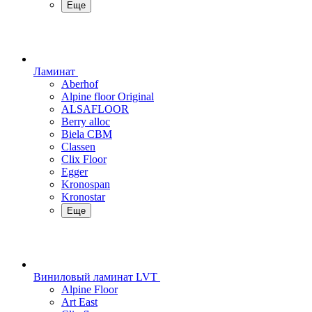
Еще
Ламинат
Aberhof
Alpine floor Original
ALSAFLOOR
Berry alloc
Biela CBM
Classen
Clix Floor
Egger
Kronospan
Kronostar
Еще
Виниловый ламинат LVT
Alpine Floor
Art East