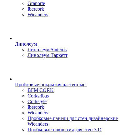
Granorte
Ibercork
Wicanders
Линолеум
Линолеум Sinteros
Линолеум Таркетт
Пробковые покрытия настенные
BFM CORK
Corksribas
Corkstyle
Ibercork
Wicanders
Пробковые панели для стен дизайнерские
Wicanders
Пробковые покрытия для стен 3 D