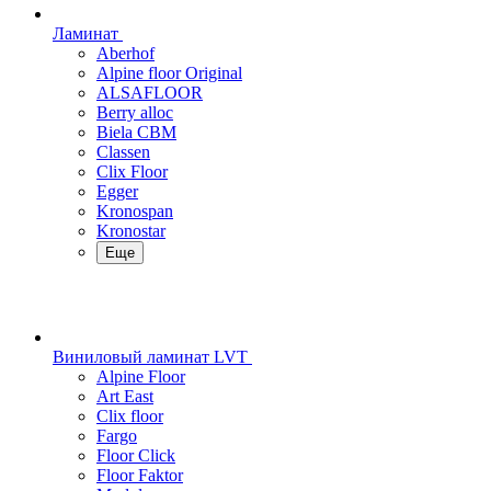
Ламинат
Aberhof
Alpine floor Original
ALSAFLOOR
Berry alloc
Biela CBM
Classen
Clix Floor
Egger
Kronospan
Kronostar
Еще
Виниловый ламинат LVT
Alpine Floor
Art East
Clix floor
Fargo
Floor Click
Floor Faktor