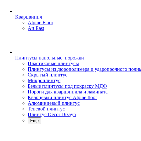
Кварцвинил
Alpine Floor
Art East
Плинтусы напольные, порожки
Пластиковые плинтусы
Плинтусы из дюрополимера и ударопрочного поли
Скрытый плинтус
Микроплинтус
Белые плинтусы под покраску МДФ
Пороги для кварцвинила и ламината
Кварцевый плинтус Alpine floor
Алюминиевый плинтус
Теневой плинтус
Плинтус Decor Dizayn
Еще