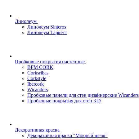
Линолеум
Линолеум Sinteros
Линолеум Таркетт
Пробковые покрытия настенные
BFM CORK
Corksribas
Corkstyle
Ibercork
Wicanders
Пробковые панели для стен дизайнерские Wicanders
Пробковые покрытия для стен 3 D
Декоративная краска
Декоративная краска "Мокрый шелк"