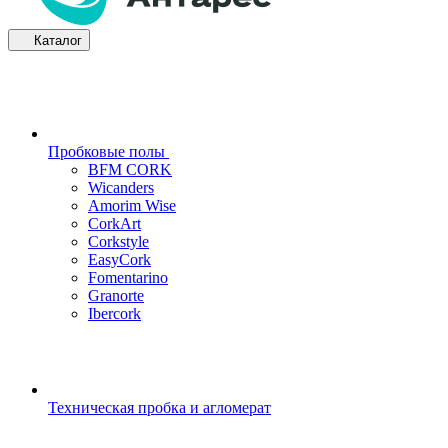
Каталог
Пробковые полы
BFM CORK
Wicanders
Amorim Wise
CorkArt
Corkstyle
EasyCork
Fomentarino
Granorte
Ibercork
Техническая пробка и агломерат