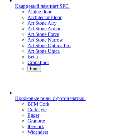
Кварцевый ламинат SPC
Alpine floor
Architector Floor
Art Stone Airy
Art Stone Armor
Art Stone Force
Art Stone Narrow
Art Stone Optima Pro
Art Stone Unica
Betta
Cronafloor
Еще
Пробковые полы с фотопечатью
BFM Cork
Corkstyle
Egger
Granorte
Ibercork
Wicanders