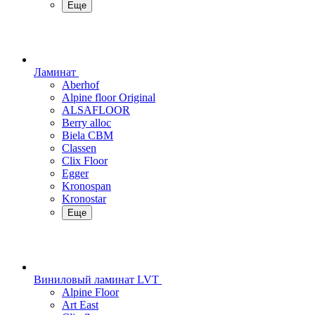
Еще
Ламинат
Aberhof
Alpine floor Original
ALSAFLOOR
Berry alloc
Biela CBM
Classen
Clix Floor
Egger
Kronospan
Kronostar
Еще
Виниловый ламинат LVT
Alpine Floor
Art East