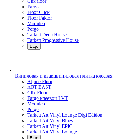
Clix floor
Fargo
Floor Click
Floor Faktor
Moduleo
Pergo
Tarkett Deep House
Tarkett Progressive House
Еще
Виниловая и кварцвиниловая плитка клеевая
Alpine Floor
ART EAST
Clix Floor
Fargo клеевой LVT
Moduleo
Pergo
Tarkett Art Vinyl Lounge Digi Edition
Tarkett Art Vinyl Blues
Tarkett Art Vinyl EPIC
Tarkett Art Vinyl Lounge
Еще