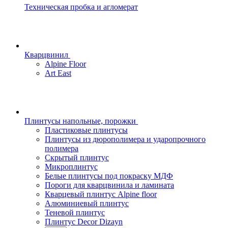
Техническая пробка и агломерат
Кварцвинил
Alpine Floor
Art East
Плинтусы напольные, порожки
Пластиковые плинтусы
Плинтусы из дюрополимера и ударопрочного
полимера
Скрытый плинтус
Микроплинтус
Белые плинтусы под покраску МДФ
Пороги для кварцвинила и ламината
Кварцевый плинтус Alpine floor
Алюминиевый плинтус
Теневой плинтус
Плинтус Decor Dizayn