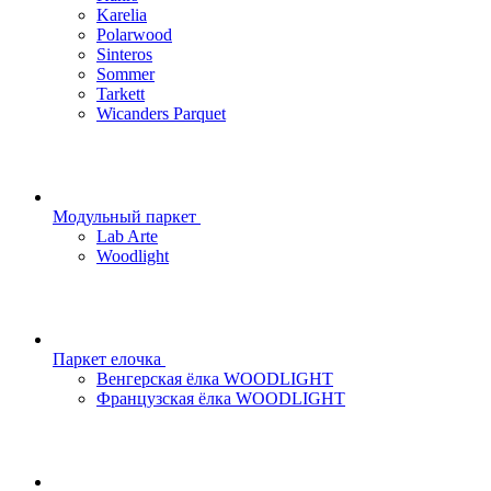
Karelia
Polarwood
Sinteros
Sommer
Tarkett
Wicanders Parquet
Модульный паркет
Lab Arte
Woodlight
Паркет елочка
Венгерская ёлка WOODLIGHT
Французская ёлка WOODLIGHT