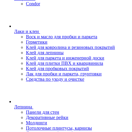
Condor
Лаки и клеи
Воск и масло для пробки и паркета
Герметики
Клей для ковролина и резиновых покрытий
Клей для лепнины
Клей для паркета и инженерной доски
Клей для плитки ПВХ и кварцвинила
Клей для пробковых покрытий
Лак для пробки и паркета, грунтовки
Средства по уходу и очистке
Лепнина
Панели для стен
Декоративные рейки
Молдинги
Потолочные плинтусы, карнизы