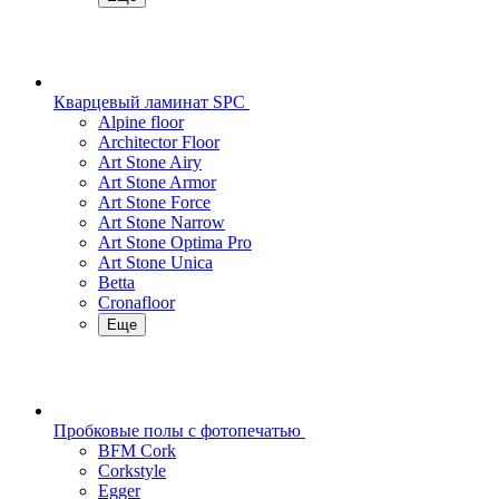
Кварцевый ламинат SPC
Alpine floor
Architector Floor
Art Stone Airy
Art Stone Armor
Art Stone Force
Art Stone Narrow
Art Stone Optima Pro
Art Stone Unica
Betta
Cronafloor
Еще
Пробковые полы с фотопечатью
BFM Cork
Corkstyle
Egger