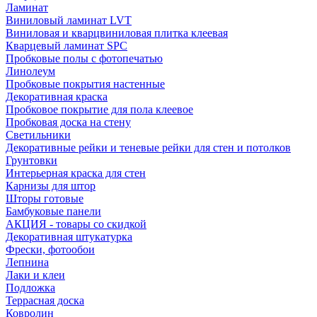
Ламинат
Виниловый ламинат LVT
Виниловая и кварцвиниловая плитка клеевая
Кварцевый ламинат SPC
Пробковые полы с фотопечатью
Линолеум
Пробковые покрытия настенные
Декоративная краска
Пробковое покрытие для пола клеевое
Пробковая доска на стену
Светильники
Декоративные рейки и теневые рейки для стен и потолков
Грунтовки
Интерьерная краска для стен
Карнизы для штор
Шторы готовые
Бамбуковые панели
АКЦИЯ - товары со скидкой
Декоративная штукатурка
Фрески, фотообои
Лепнина
Лаки и клеи
Подложка
Террасная доска
Ковролин