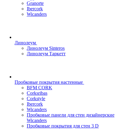
Granorte
Ibercork
Wicanders
Линолеум
Линолеум Sinteros
Линолеум Таркетт
Пробковые покрытия настенные
BFM CORK
Corksribas
Corkstyle
Ibercork
Wicanders
Пробковые панели для стен дизайнерские
Wicanders
Пробковые покрытия для стен 3 D