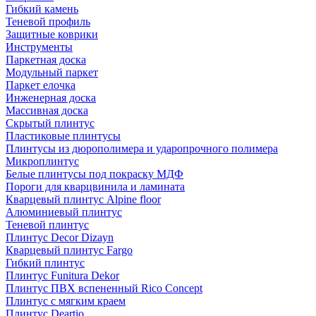
Гибкий камень
Теневой профиль
Защитные коврики
Инструменты
Паркетная доска
Модульный паркет
Паркет елочка
Инженерная доска
Массивная доска
Скрытый плинтус
Пластиковые плинтусы
Плинтусы из дюрополимера и ударопрочного полимера
Микроплинтус
Белые плинтусы под покраску МДФ
Пороги для кварцвинила и ламината
Кварцевый плинтус Alpine floor
Алюминиевый плинтус
Теневой плинтус
Плинтус Decor Dizayn
Кварцевый плинтус Fargo
Гибкий плинтус
Плинтус Funitura Dekor
Плинтус ПВХ вспененный Rico Concept
Плинтус с мягким краем
Плинтус Deartio