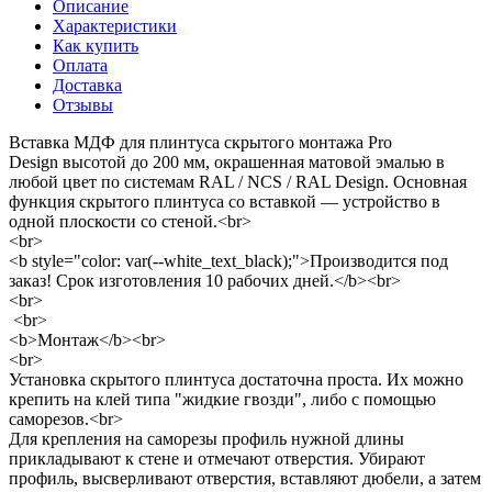
Описание
Характеристики
Как купить
Оплата
Доставка
Отзывы
Вставка МДФ для плинтуса скрытого монтажа Pro
Design высотой до 200 мм, окрашенная матовой эмалью в
любой цвет по системам RAL / NCS / RAL Design. Основная
функция скрытого плинтуса со вставкой — устройство в
одной плоскости со стеной.<br>
<br>
<b style="color: var(--white_text_black);">Производится под
заказ! Срок изготовления 10 рабочих дней.</b><br>
<br>
<br>
<b>Монтаж</b><br>
<br>
Установка скрытого плинтуса достаточна проста. Их можно
крепить на клей типа "жидкие гвозди", либо с помощью
саморезов.<br>
Для крепления на саморезы профиль нужной длины
прикладывают к стене и отмечают отверстия. Убирают
профиль, высверливают отверстия, вставляют дюбели, а затем