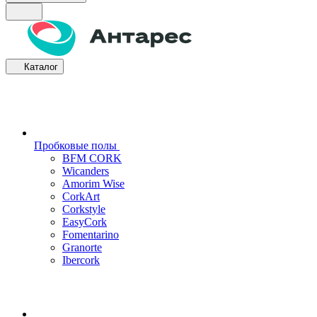
Каталог
Пробковые полы
BFM CORK
Wicanders
Amorim Wise
CorkArt
Corkstyle
EasyCork
Fomentarino
Granorte
Ibercork