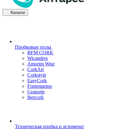
Каталог
Пробковые полы
BFM CORK
Wicanders
Amorim Wise
CorkArt
Corkstyle
EasyCork
Fomentarino
Granorte
Ibercork
Техническая пробка и агломерат