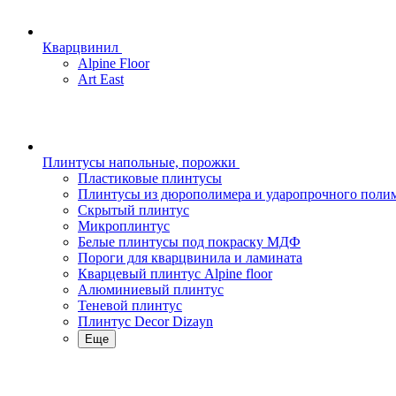
Кварцвинил
Alpine Floor
Art East
Плинтусы напольные, порожки
Пластиковые плинтусы
Плинтусы из дюрополимера и ударопрочного поли
Скрытый плинтус
Микроплинтус
Белые плинтусы под покраску МДФ
Пороги для кварцвинила и ламината
Кварцевый плинтус Alpine floor
Алюминиевый плинтус
Теневой плинтус
Плинтус Decor Dizayn
Еще