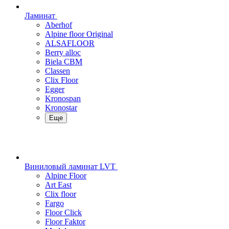
Ламинат
Aberhof
Alpine floor Original
ALSAFLOOR
Berry alloc
Biela CBM
Classen
Clix Floor
Egger
Kronospan
Kronostar
Еще
Виниловый ламинат LVT
Alpine Floor
Art East
Clix floor
Fargo
Floor Click
Floor Faktor