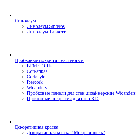
Линолеум
Линолеум Sinteros
Линолеум Таркетт
Пробковые покрытия настенные
BFM CORK
Corksribas
Corkstyle
Ibercork
Wicanders
Пробковые панели для стен дизайнерские Wicanders
Пробковые покрытия для стен 3 D
Декоративная краска
Декоративная краска "Мокрый шелк"