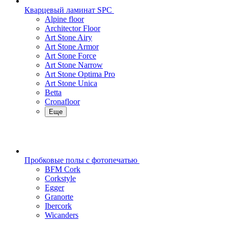
Кварцевый ламинат SPC
Alpine floor
Architector Floor
Art Stone Airy
Art Stone Armor
Art Stone Force
Art Stone Narrow
Art Stone Optima Pro
Art Stone Unica
Betta
Cronafloor
Еще
Пробковые полы с фотопечатью
BFM Cork
Corkstyle
Egger
Granorte
Ibercork
Wicanders