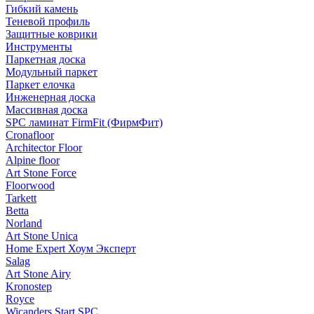
Гибкий камень
Теневой профиль
Защитные коврики
Инструменты
Паркетная доска
Модульный паркет
Паркет елочка
Инженерная доска
Массивная доска
SPC ламинат FirmFit (ФирмФит)
Cronafloor
Architector Floor
Alpine floor
Art Stone Force
Floorwood
Tarkett
Betta
Norland
Art Stone Unica
Home Expert Хоум Эксперт
Salag
Art Stone Airy
Kronostep
Royce
Wicanders Start SPC