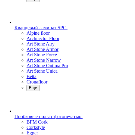
Кварцевый ламинат SPC
Alpine floor
Architector Floor
Art Stone Airy
Art Stone Armor
Art Stone Force
Art Stone Narrow
Art Stone Optima Pro
Art Stone Unica
Betta
Cronafloor
Еще
Пробковые полы с фотопечатью
BFM Cork
Corkstyle
Egger