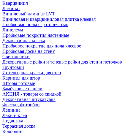
Кварцвинил
Ламинат
Виниловый ламинат LVT
Виниловая и кварцвиниловая плитка клеевая
Пробковые полы с фотопечатью
Линолеум
Пробковые покрытия настенные
Декоративная краска
Пробковое покрытие для пола клеевое
Пробковая доска на стену
Светильники
Декоративные рейки и теневые рейки для стен и потолков
Грунтовки
Интерьерная краска для стен
Карнизы для штор
Шторы готовые
Бамбуковые панели
АКЦИЯ - товары со скидкой
Декоративная штукатурка
Фрески, фотообои
Лепнина
Лаки и клеи
Подложка
Террасная доска
Ковролин