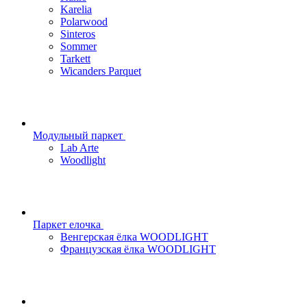
Karelia
Polarwood
Sinteros
Sommer
Tarkett
Wicanders Parquet
Модульный паркет
Lab Arte
Woodlight
Паркет елочка
Венгерская ёлка WOODLIGHT
Французская ёлка WOODLIGHT