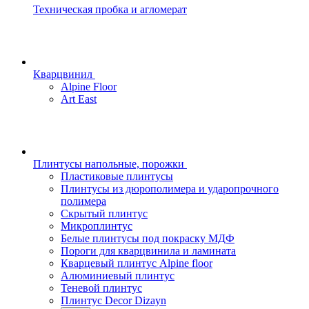
Техническая пробка и агломерат
Кварцвинил
Alpine Floor
Art East
Плинтусы напольные, порожки
Пластиковые плинтусы
Плинтусы из дюрополимера и ударопрочного
полимера
Скрытый плинтус
Микроплинтус
Белые плинтусы под покраску МДФ
Пороги для кварцвинила и ламината
Кварцевый плинтус Alpine floor
Алюминиевый плинтус
Теневой плинтус
Плинтус Decor Dizayn