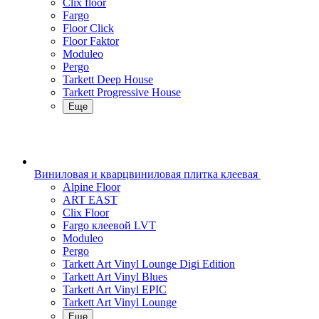
Clix floor
Fargo
Floor Click
Floor Faktor
Moduleo
Pergo
Tarkett Deep House
Tarkett Progressive House
Еще
Виниловая и кварцвиниловая плитка клеевая
Alpine Floor
ART EAST
Clix Floor
Fargo клеевой LVT
Moduleo
Pergo
Tarkett Art Vinyl Lounge Digi Edition
Tarkett Art Vinyl Blues
Tarkett Art Vinyl EPIC
Tarkett Art Vinyl Lounge
Еще