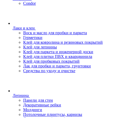
Condor
Лаки и клеи
Воск и масло для пробки и паркета
Герметики
Клей для ковролина и резиновых покрытий
Клей для лепнины
Клей для паркета и инженерной доски
Клей для плитки ПВХ и кварцвинила
Клей для пробковых покрытий
Лак для пробки и паркета, грунтовки
Средства по уходу и очистке
Лепнина
Панели для стен
Декоративные рейки
Молдинги
Потолочные плинтусы, карнизы