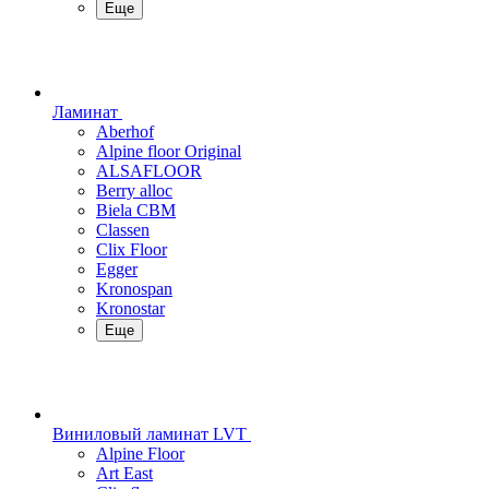
Еще
Ламинат
Aberhof
Alpine floor Original
ALSAFLOOR
Berry alloc
Biela CBM
Classen
Clix Floor
Egger
Kronospan
Kronostar
Еще
Виниловый ламинат LVT
Alpine Floor
Art East