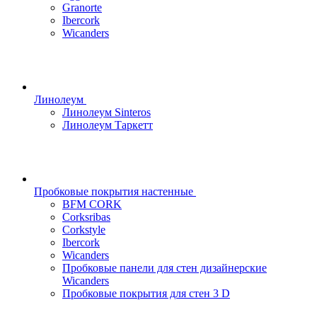
Granorte
Ibercork
Wicanders
Линолеум
Линолеум Sinteros
Линолеум Таркетт
Пробковые покрытия настенные
BFM CORK
Corksribas
Corkstyle
Ibercork
Wicanders
Пробковые панели для стен дизайнерские
Wicanders
Пробковые покрытия для стен 3 D