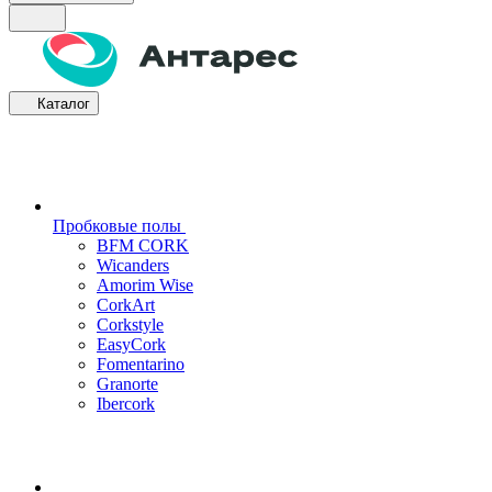
Каталог
Пробковые полы
BFM CORK
Wicanders
Amorim Wise
CorkArt
Corkstyle
EasyCork
Fomentarino
Granorte
Ibercork