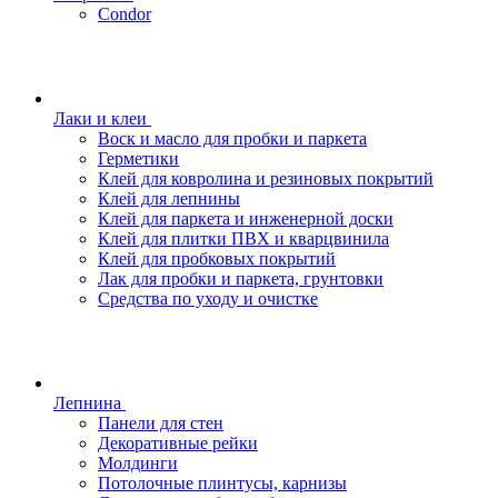
Condor
Лаки и клеи
Воск и масло для пробки и паркета
Герметики
Клей для ковролина и резиновых покрытий
Клей для лепнины
Клей для паркета и инженерной доски
Клей для плитки ПВХ и кварцвинила
Клей для пробковых покрытий
Лак для пробки и паркета, грунтовки
Средства по уходу и очистке
Лепнина
Панели для стен
Декоративные рейки
Молдинги
Потолочные плинтусы, карнизы