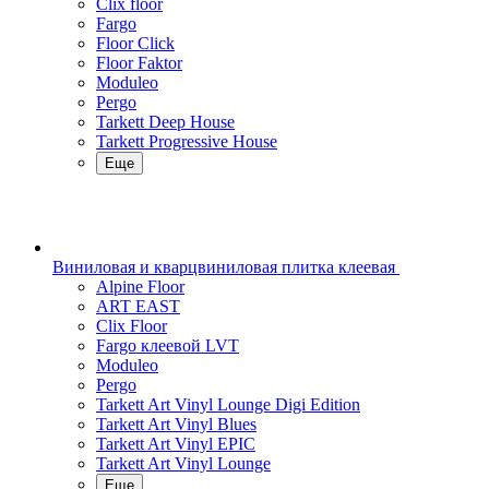
Clix floor
Fargo
Floor Click
Floor Faktor
Moduleo
Pergo
Tarkett Deep House
Tarkett Progressive House
Еще
Виниловая и кварцвиниловая плитка клеевая
Alpine Floor
ART EAST
Clix Floor
Fargo клеевой LVT
Moduleo
Pergo
Tarkett Art Vinyl Lounge Digi Edition
Tarkett Art Vinyl Blues
Tarkett Art Vinyl EPIC
Tarkett Art Vinyl Lounge
Еще