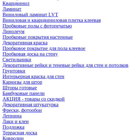
Кварцвинил
Ламинат
Виниловый ламинат LVT
Виниловая и кварцвиниловая плитка клеевая
Пробковые полы с фотопечатью
Линолеум
Пробковые покрытия настенные
Декоративная краска
Пробковое покрытие для пола клеевое
Пробковая доска на стену
Светильники
Декоративные рейки и теневые рейки для стен и потолков
Грунтовки
Интерьерная краска для стен
Карнизы для штор
Шторы готовые
Бамбуковые панели
АКЦИЯ - товары со скидкой
Декоративная штукатурка
Фрески, фотообои
Лепнина
Лаки и клеи
Подложка
Террасная доска
Ковролин