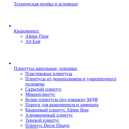
Техническая пробка и агломерат
Кварцвинил
Alpine Floor
Art East
Плинтусы напольные, порожки
Пластиковые плинтусы
Плинтусы из дюрополимера и ударопрочного
полимера
Скрытый плинтус
Микроплинтус
Белые плинтусы под покраску МДФ
Пороги для кварцвинила и ламината
Кварцевый плинтус Alpine floor
Алюминиевый плинтус
Теневой плинтус
Плинтус Decor Dizayn