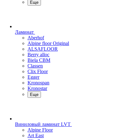
Еще
Ламинат
Aberhof
Alpine floor Original
ALSAFLOOR
Berry alloc
Biela CBM
Classen
Clix Floor
Egger
Kronospan
Kronostar
Еще
Виниловый ламинат LVT
Alpine Floor
Art East