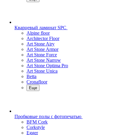
Кварцевый ламинат SPC
Alpine floor
Architector Floor
Art Stone Airy
Art Stone Armor
Art Stone Force
Art Stone Narrow
Art Stone Optima Pro
Art Stone Unica
Betta
Cronafloor
Еще
Пробковые полы с фотопечатью
BFM Cork
Corkstyle
Egger