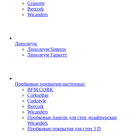
Granorte
Ibercork
Wicanders
Линолеум
Линолеум Sinteros
Линолеум Таркетт
Пробковые покрытия настенные
BFM CORK
Corksribas
Corkstyle
Ibercork
Wicanders
Пробковые панели для стен дизайнерские
Wicanders
Пробковые покрытия для стен 3 D