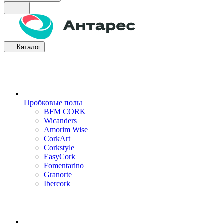
Каталог
Пробковые полы
BFM CORK
Wicanders
Amorim Wise
CorkArt
Corkstyle
EasyCork
Fomentarino
Granorte
Ibercork