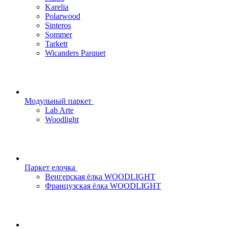
Karelia
Polarwood
Sinteros
Sommer
Tarkett
Wicanders Parquet
Модульный паркет
Lab Arte
Woodlight
Паркет елочка
Венгерская ёлка WOODLIGHT
Французская ёлка WOODLIGHT