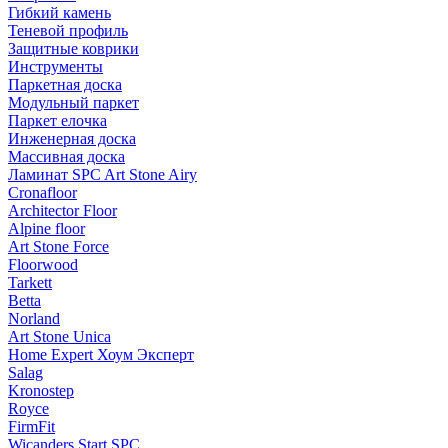
Гибкий камень
Теневой профиль
Защитные коврики
Инструменты
Паркетная доска
Модульный паркет
Паркет елочка
Инженерная доска
Массивная доска
Ламинат SPC Art Stone Airy
Cronafloor
Architector Floor
Alpine floor
Art Stone Force
Floorwood
Tarkett
Betta
Norland
Art Stone Unica
Home Expert Хоум Эксперт
Salag
Kronostep
Royce
FirmFit
Wicanders Start SPC