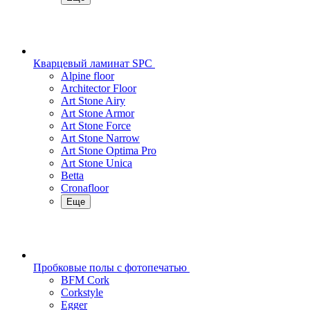
Кварцевый ламинат SPC
Alpine floor
Architector Floor
Art Stone Airy
Art Stone Armor
Art Stone Force
Art Stone Narrow
Art Stone Optima Pro
Art Stone Unica
Betta
Cronafloor
Еще
Пробковые полы с фотопечатью
BFM Cork
Corkstyle
Egger