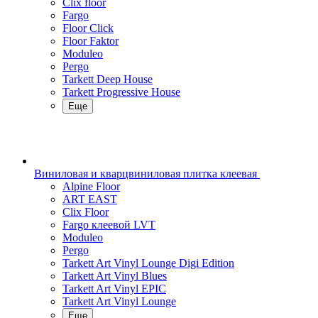
Clix floor
Fargo
Floor Click
Floor Faktor
Moduleo
Pergo
Tarkett Deep House
Tarkett Progressive House
Еще
Виниловая и кварцвиниловая плитка клеевая
Alpine Floor
ART EAST
Clix Floor
Fargo клеевой LVT
Moduleo
Pergo
Tarkett Art Vinyl Lounge Digi Edition
Tarkett Art Vinyl Blues
Tarkett Art Vinyl EPIC
Tarkett Art Vinyl Lounge
Еще