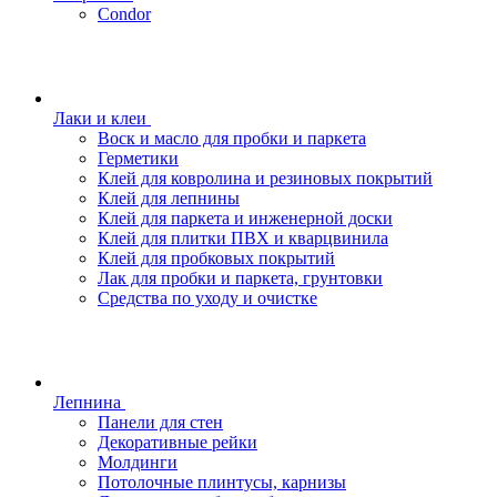
Condor
Лаки и клеи
Воск и масло для пробки и паркета
Герметики
Клей для ковролина и резиновых покрытий
Клей для лепнины
Клей для паркета и инженерной доски
Клей для плитки ПВХ и кварцвинила
Клей для пробковых покрытий
Лак для пробки и паркета, грунтовки
Средства по уходу и очистке
Лепнина
Панели для стен
Декоративные рейки
Молдинги
Потолочные плинтусы, карнизы