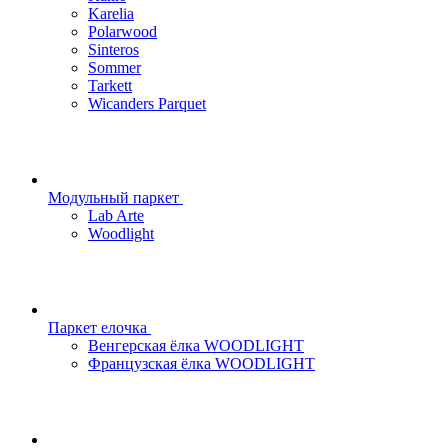
Karelia
Polarwood
Sinteros
Sommer
Tarkett
Wicanders Parquet
Модульный паркет
Lab Arte
Woodlight
Паркет елочка
Венгерская ёлка WOODLIGHT
Французская ёлка WOODLIGHT