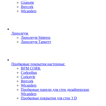
Granorte
Ibercork
Wicanders
Линолеум
Линолеум Sinteros
Линолеум Таркетт
Пробковые покрытия настенные
BFM CORK
Corksribas
Corkstyle
Ibercork
Wicanders
Пробковые панели для стен дизайнерские
Wicanders
Пробковые покрытия для стен 3 D