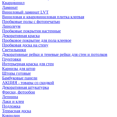
Кварцвинил
Ламинат
Виниловый ламинат LVT
Виниловая и кварцвиниловая плитка клеевая
Пробковые полы с фотопечатью
Линолеум
Пробковые покрытия настенные
Декоративная краска
Пробковое покрытие для пола клеевое
Пробковая доска на стену
Светильники
Декоративные рейки и теневые рейки для стен и потолков
Грунтовки
Интерьерная краска для стен
Карнизы для штор
Шторы готовые
Бамбуковые панели
АКЦИЯ - товары со скидкой
Декоративная штукатурка
Фрески, фотообои
Лепнина
Лаки и клеи
Подложка
Террасная доска
Ковролин