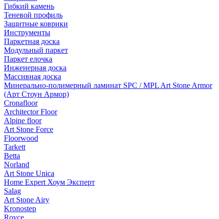
Гибкий камень
Теневой профиль
Защитные коврики
Инструменты
Паркетная доска
Модульный паркет
Паркет елочка
Инженерная доска
Массивная доска
Минерально-полимерный ламинат SPC / MPL Art Stone Armor
(Арт Стоун Армор)
Cronafloor
Architector Floor
Alpine floor
Art Stone Force
Floorwood
Tarkett
Betta
Norland
Art Stone Unica
Home Expert Хоум Эксперт
Salag
Art Stone Airy
Kronostep
Royce