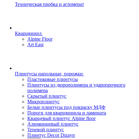
Техническая пробка и агломерат
Кварцвинил
Alpine Floor
Art East
Плинтусы напольные, порожки
Пластиковые плинтусы
Плинтусы из дюрополимера и ударопрочного
полимера
Скрытый плинтус
Микроплинтус
Белые плинтусы под покраску МДФ
Пороги для кварцвинила и ламината
Кварцевый плинтус Alpine floor
Алюминиевый плинтус
Теневой плинтус
Плинтус Decor Dizayn