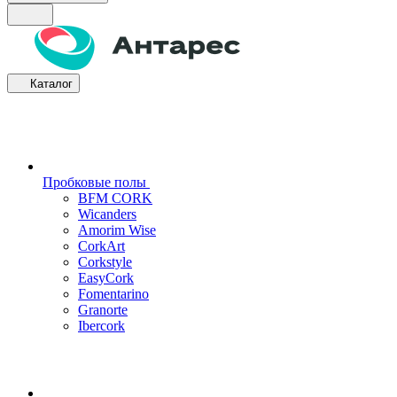
Каталог
Пробковые полы
BFM CORK
Wicanders
Amorim Wise
CorkArt
Corkstyle
EasyCork
Fomentarino
Granorte
Ibercork