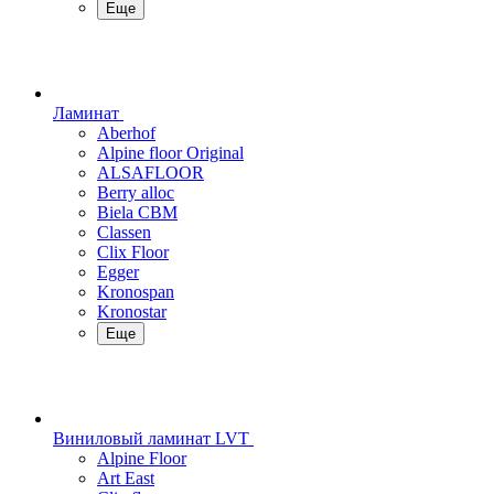
Еще
Ламинат
Aberhof
Alpine floor Original
ALSAFLOOR
Berry alloc
Biela CBM
Classen
Clix Floor
Egger
Kronospan
Kronostar
Еще
Виниловый ламинат LVT
Alpine Floor
Art East