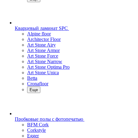
Кварцевый ламинат SPC
Alpine floor
Architector Floor
Art Stone Airy
Art Stone Armor
Art Stone Force
Art Stone Narrow
Art Stone Optima Pro
Art Stone Unica
Betta
Cronafloor
Еще
Пробковые полы с фотопечатью
BFM Cork
Corkstyle
Egger