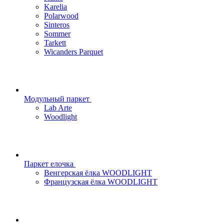
Karelia
Polarwood
Sinteros
Sommer
Tarkett
Wicanders Parquet
Модульный паркет
Lab Arte
Woodlight
Паркет елочка
Венгерская ёлка WOODLIGHT
Французская ёлка WOODLIGHT