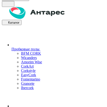
Каталог
Пробковые полы
BFM CORK
Wicanders
Amorim Wise
CorkArt
Corkstyle
EasyCork
Fomentarino
Granorte
Ibercork