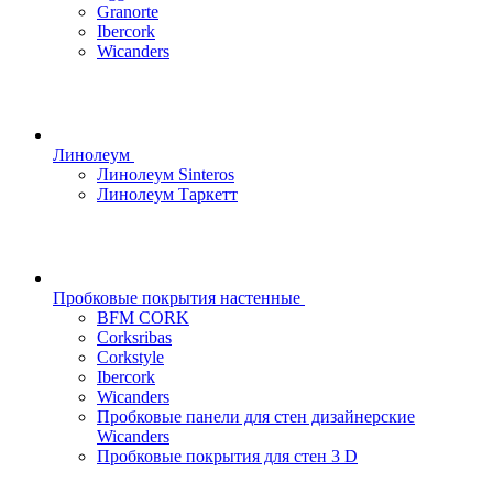
Granorte
Ibercork
Wicanders
Линолеум
Линолеум Sinteros
Линолеум Таркетт
Пробковые покрытия настенные
BFM CORK
Corksribas
Corkstyle
Ibercork
Wicanders
Пробковые панели для стен дизайнерские
Wicanders
Пробковые покрытия для стен 3 D