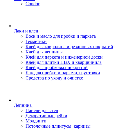
Condor
Лаки и клеи
Воск и масло для пробки и паркета
Герметики
Клей для ковролина и резиновых покрытий
Клей для лепнины
Клей для паркета и инженерной доски
Клей для плитки ПВХ и кварцвинила
Клей для пробковых покрытий
Лак для пробки и паркета, грунтовки
Средства по уходу и очистке
Лепнина
Панели для стен
Декоративные рейки
Молдинги
Потолочные плинтусы, карнизы