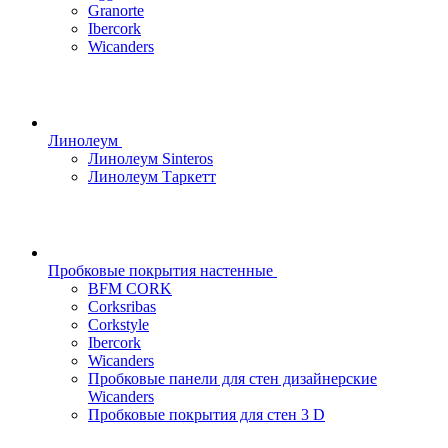
Granorte
Ibercork
Wicanders
Линолеум
Линолеум Sinteros
Линолеум Таркетт
Пробковые покрытия настенные
BFM CORK
Corksribas
Corkstyle
Ibercork
Wicanders
Пробковые панели для стен дизайнерские
Wicanders
Пробковые покрытия для стен 3 D