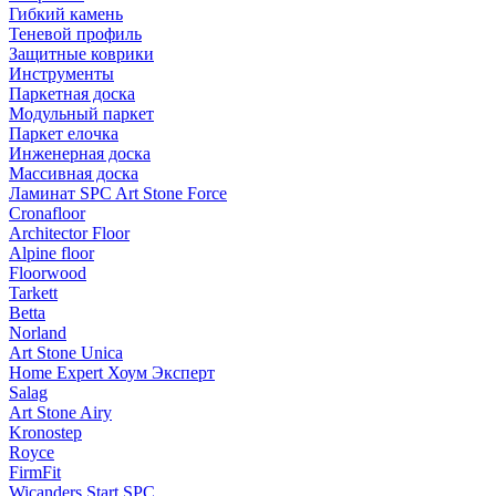
Гибкий камень
Теневой профиль
Защитные коврики
Инструменты
Паркетная доска
Модульный паркет
Паркет елочка
Инженерная доска
Массивная доска
Ламинат SPC Art Stone Force
Cronafloor
Architector Floor
Alpine floor
Floorwood
Tarkett
Betta
Norland
Art Stone Unica
Home Expert Хоум Эксперт
Salag
Art Stone Airy
Kronostep
Royce
FirmFit
Wicanders Start SPC