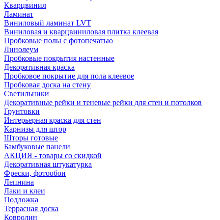
Кварцвинил
Ламинат
Виниловый ламинат LVT
Виниловая и кварцвиниловая плитка клеевая
Пробковые полы с фотопечатью
Линолеум
Пробковые покрытия настенные
Декоративная краска
Пробковое покрытие для пола клеевое
Пробковая доска на стену
Светильники
Декоративные рейки и теневые рейки для стен и потолков
Грунтовки
Интерьерная краска для стен
Карнизы для штор
Шторы готовые
Бамбуковые панели
АКЦИЯ - товары со скидкой
Декоративная штукатурка
Фрески, фотообои
Лепнина
Лаки и клеи
Подложка
Террасная доска
Ковролин