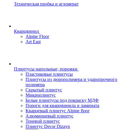
Техническая пробка и агломерат
Кварцвинил
Alpine Floor
Art East
Плинтусы напольные, порожки
Пластиковые плинтусы
Плинтусы из дюрополимера и ударопрочного
полимера
Скрытый плинтус
Микроплинтус
Белые плинтусы под покраску МДФ
Пороги для кварцвинила и ламината
Кварцевый плинтус Alpine floor
Алюминиевый плинтус
Теневой плинтус
Плинтус Decor Dizayn