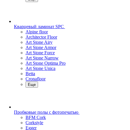
Кварцевый ламинат SPC
Alpine floor
Architector Floor
Art Stone Airy
Art Stone Armor
Art Stone Force
Art Stone Narrow
Art Stone Optima Pro
Art Stone Unica
Betta
Cronafloor
Еще
Пробковые полы с фотопечатью
BFM Cork
Corkstyle
Egger