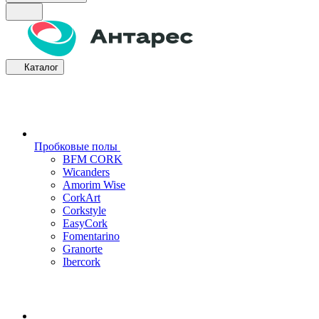
Каталог
Пробковые полы
BFM CORK
Wicanders
Amorim Wise
CorkArt
Corkstyle
EasyCork
Fomentarino
Granorte
Ibercork