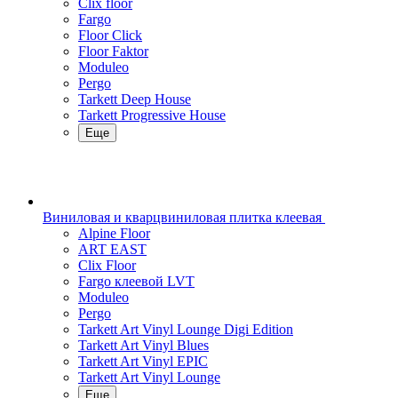
Clix floor
Fargo
Floor Click
Floor Faktor
Moduleo
Pergo
Tarkett Deep House
Tarkett Progressive House
Еще
Виниловая и кварцвиниловая плитка клеевая
Alpine Floor
ART EAST
Clix Floor
Fargo клеевой LVT
Moduleo
Pergo
Tarkett Art Vinyl Lounge Digi Edition
Tarkett Art Vinyl Blues
Tarkett Art Vinyl EPIC
Tarkett Art Vinyl Lounge
Еще