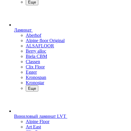
Еще
Ламинат
Aberhof
Alpine floor Original
ALSAFLOOR
Berry alloc
Biela CBM
Classen
Clix Floor
Egger
Kronospan
Kronostar
Еще
Виниловый ламинат LVT
Alpine Floor
Art East