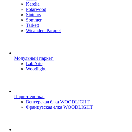
Karelia
Polarwood
Sinteros
Sommer
Tarkett
Wicanders Parquet
Модульный паркет
Lab Arte
Woodlight
Паркет елочка
Венгерская ёлка WOODLIGHT
Французская ёлка WOODLIGHT