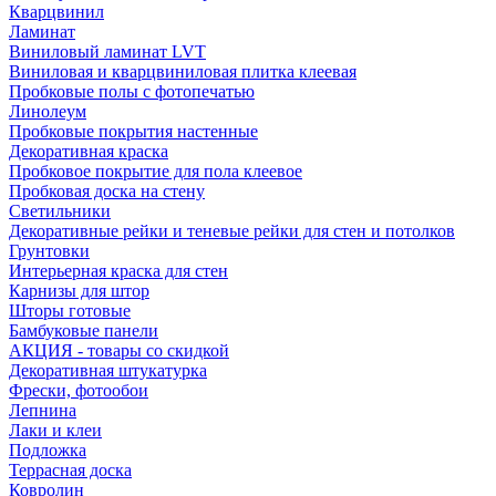
Кварцвинил
Ламинат
Виниловый ламинат LVT
Виниловая и кварцвиниловая плитка клеевая
Пробковые полы с фотопечатью
Линолеум
Пробковые покрытия настенные
Декоративная краска
Пробковое покрытие для пола клеевое
Пробковая доска на стену
Светильники
Декоративные рейки и теневые рейки для стен и потолков
Грунтовки
Интерьерная краска для стен
Карнизы для штор
Шторы готовые
Бамбуковые панели
АКЦИЯ - товары со скидкой
Декоративная штукатурка
Фрески, фотообои
Лепнина
Лаки и клеи
Подложка
Террасная доска
Ковролин