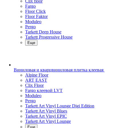
Clix floor
Fargo
Floor Click
Floor Faktor
Moduleo
Pergo
Tarkett Deep House
Tarkett Progressive House
Еще
Виниловая и кварцвиниловая плитка клеевая
Alpine Floor
ART EAST
Clix Floor
Fargo клеевой LVT
Moduleo
Pergo
Tarkett Art Vinyl Lounge Digi Edition
Tarkett Art Vinyl Blues
Tarkett Art Vinyl EPIC
Tarkett Art Vinyl Lounge
Еще