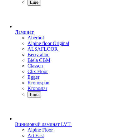
Еще
Ламинат
Aberhof
Alpine floor Original
ALSAFLOOR
Berry alloc
Biela CBM
Classen
Clix Floor
Egger
Kronospan
Kronostar
Еще
Виниловый ламинат LVT
Alpine Floor
Art East