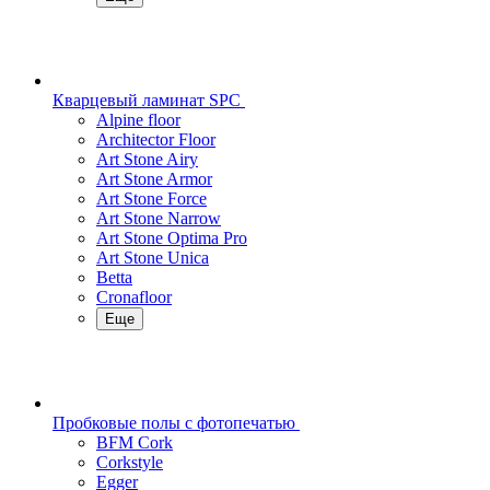
Кварцевый ламинат SPC
Alpine floor
Architector Floor
Art Stone Airy
Art Stone Armor
Art Stone Force
Art Stone Narrow
Art Stone Optima Pro
Art Stone Unica
Betta
Cronafloor
Еще
Пробковые полы с фотопечатью
BFM Cork
Corkstyle
Egger