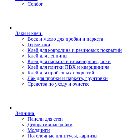
Condor
Лаки и клеи
Воск и масло для пробки и паркета
Герметики
Клей для ковролина и резиновых покрытий
Клей для лепнины
Клей для паркета и инженерной доски
Клей для плитки ПВХ и кварцвинила
Клей для пробковых покрытий
Лак для пробки и паркета, грунтовки
Средства по уходу и очистке
Лепнина
Панели для стен
Декоративные рейки
Молдинги
Потолочные плинтусы, карнизы