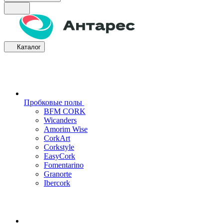
Каталог
Пробковые полы
BFM CORK
Wicanders
Amorim Wise
CorkArt
Corkstyle
EasyCork
Fomentarino
Granorte
Ibercork