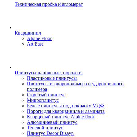
Техническая пробка и агломерат
Кварцвинил
Alpine Floor
Art East
Плинтусы напольные, порожки
Пластиковые плинтусы
Плинтусы из дюрополимера и ударопрочного
полимера
Скрытый плинтус
Микроплинтус
Белые плинтусы под покраску МДФ
Пороги для кварцвинила и ламината
Кварцевый плинтус Alpine floor
Алюминиевый плинтус
Теневой плинтус
Плинтус Decor Dizayn