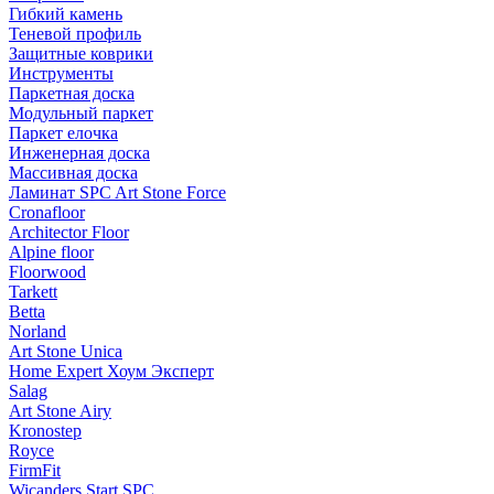
Гибкий камень
Теневой профиль
Защитные коврики
Инструменты
Паркетная доска
Модульный паркет
Паркет елочка
Инженерная доска
Массивная доска
Ламинат SPC Art Stone Force
Cronafloor
Architector Floor
Alpine floor
Floorwood
Tarkett
Betta
Norland
Art Stone Unica
Home Expert Хоум Эксперт
Salag
Art Stone Airy
Kronostep
Royce
FirmFit
Wicanders Start SPC