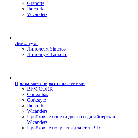
Granorte
Ibercork
Wicanders
Линолеум
Линолеум Sinteros
Линолеум Таркетт
Пробковые покрытия настенные
BFM CORK
Corksribas
Corkstyle
Ibercork
Wicanders
Пробковые панели для стен дизайнерские
Wicanders
Пробковые покрытия для стен 3 D