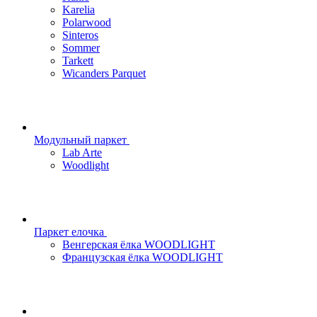
Karelia
Polarwood
Sinteros
Sommer
Tarkett
Wicanders Parquet
Модульный паркет
Lab Arte
Woodlight
Паркет елочка
Венгерская ёлка WOODLIGHT
Французская ёлка WOODLIGHT