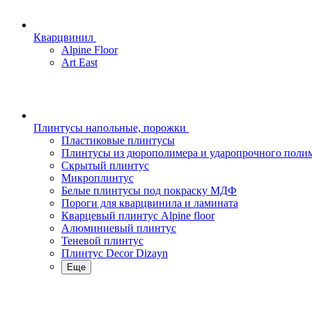
Кварцвинил
Alpine Floor
Art East
Плинтусы напольные, порожки
Пластиковые плинтусы
Плинтусы из дюрополимера и ударопрочного поли
Скрытый плинтус
Микроплинтус
Белые плинтусы под покраску МДФ
Пороги для кварцвинила и ламината
Кварцевый плинтус Alpine floor
Алюминиевый плинтус
Теневой плинтус
Плинтус Decor Dizayn
Еще