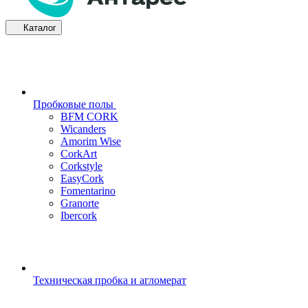
Каталог
Пробковые полы
BFM CORK
Wicanders
Amorim Wise
CorkArt
Corkstyle
EasyCork
Fomentarino
Granorte
Ibercork
Техническая пробка и агломерат