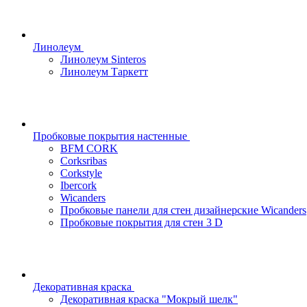
Линолеум
Линолеум Sinteros
Линолеум Таркетт
Пробковые покрытия настенные
BFM CORK
Corksribas
Corkstyle
Ibercork
Wicanders
Пробковые панели для стен дизайнерские Wicanders
Пробковые покрытия для стен 3 D
Декоративная краска
Декоративная краска "Мокрый шелк"