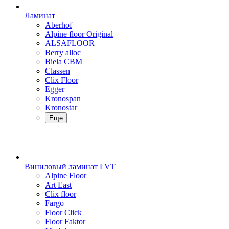
Ламинат
Aberhof
Alpine floor Original
ALSAFLOOR
Berry alloc
Biela CBM
Classen
Clix Floor
Egger
Kronospan
Kronostar
Еще
Виниловый ламинат LVT
Alpine Floor
Art East
Clix floor
Fargo
Floor Click
Floor Faktor