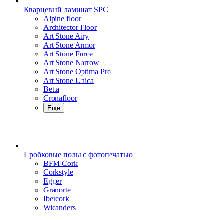
Кварцевый ламинат SPC
Alpine floor
Architector Floor
Art Stone Airy
Art Stone Armor
Art Stone Force
Art Stone Narrow
Art Stone Optima Pro
Art Stone Unica
Betta
Cronafloor
Еще
Пробковые полы с фотопечатью
BFM Cork
Corkstyle
Egger
Granorte
Ibercork
Wicanders