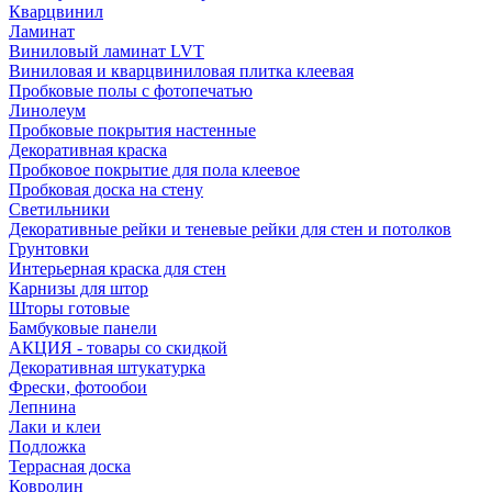
Кварцвинил
Ламинат
Виниловый ламинат LVT
Виниловая и кварцвиниловая плитка клеевая
Пробковые полы с фотопечатью
Линолеум
Пробковые покрытия настенные
Декоративная краска
Пробковое покрытие для пола клеевое
Пробковая доска на стену
Светильники
Декоративные рейки и теневые рейки для стен и потолков
Грунтовки
Интерьерная краска для стен
Карнизы для штор
Шторы готовые
Бамбуковые панели
АКЦИЯ - товары со скидкой
Декоративная штукатурка
Фрески, фотообои
Лепнина
Лаки и клеи
Подложка
Террасная доска
Ковролин