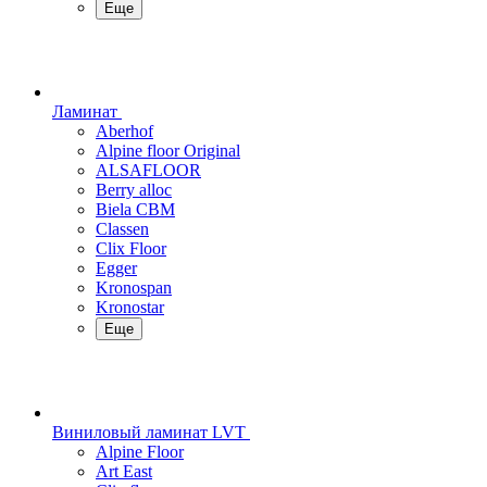
Еще
Ламинат
Aberhof
Alpine floor Original
ALSAFLOOR
Berry alloc
Biela CBM
Classen
Clix Floor
Egger
Kronospan
Kronostar
Еще
Виниловый ламинат LVT
Alpine Floor
Art East