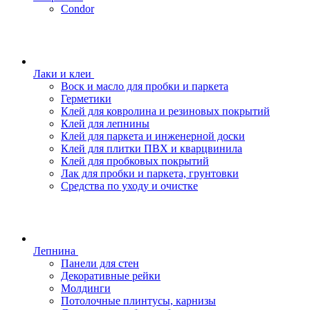
Condor
Лаки и клеи
Воск и масло для пробки и паркета
Герметики
Клей для ковролина и резиновых покрытий
Клей для лепнины
Клей для паркета и инженерной доски
Клей для плитки ПВХ и кварцвинила
Клей для пробковых покрытий
Лак для пробки и паркета, грунтовки
Средства по уходу и очистке
Лепнина
Панели для стен
Декоративные рейки
Молдинги
Потолочные плинтусы, карнизы