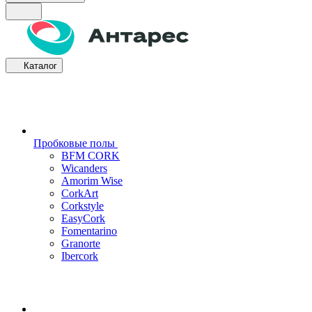
Каталог
Пробковые полы
BFM CORK
Wicanders
Amorim Wise
CorkArt
Corkstyle
EasyCork
Fomentarino
Granorte
Ibercork