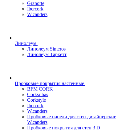
Granorte
Ibercork
Wicanders
Линолеум
Линолеум Sinteros
Линолеум Таркетт
Пробковые покрытия настенные
BFM CORK
Corksribas
Corkstyle
Ibercork
Wicanders
Пробковые панели для стен дизайнерские
Wicanders
Пробковые покрытия для стен 3 D