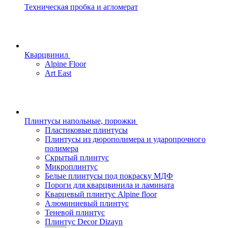
Техническая пробка и агломерат
Кварцвинил
Alpine Floor
Art East
Плинтусы напольные, порожки
Пластиковые плинтусы
Плинтусы из дюрополимера и ударопрочного
полимера
Скрытый плинтус
Микроплинтус
Белые плинтусы под покраску МДФ
Пороги для кварцвинила и ламината
Кварцевый плинтус Alpine floor
Алюминиевый плинтус
Теневой плинтус
Плинтус Decor Dizayn