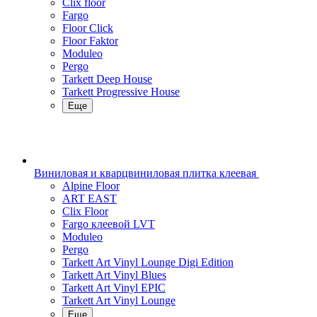
Clix floor
Fargo
Floor Click
Floor Faktor
Moduleo
Pergo
Tarkett Deep House
Tarkett Progressive House
Еще
Виниловая и кварцвиниловая плитка клеевая
Alpine Floor
ART EAST
Clix Floor
Fargo клеевой LVT
Moduleo
Pergo
Tarkett Art Vinyl Lounge Digi Edition
Tarkett Art Vinyl Blues
Tarkett Art Vinyl EPIC
Tarkett Art Vinyl Lounge
Еще