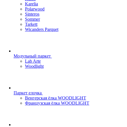
Karelia
Polarwood
Sinteros
Sommer
Tarkett
Wicanders Parquet
Модульный паркет
Lab Arte
Woodlight
Паркет елочка
Венгерская ёлка WOODLIGHT
Французская ёлка WOODLIGHT