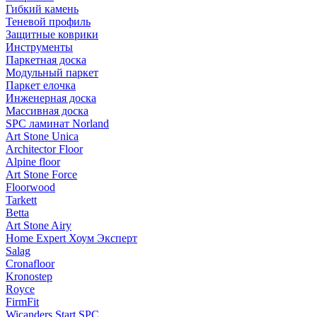
Гибкий камень
Теневой профиль
Защитные коврики
Инструменты
Паркетная доска
Модульный паркет
Паркет елочка
Инженерная доска
Массивная доска
SPC ламинат Norland
Art Stone Unica
Architector Floor
Alpine floor
Art Stone Force
Floorwood
Tarkett
Betta
Art Stone Airy
Home Expert Хоум Эксперт
Salag
Cronafloor
Kronostep
Royce
FirmFit
Wicanders Start SPC