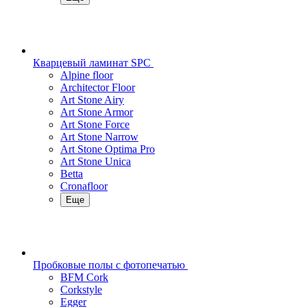
Кварцевый ламинат SPC
Alpine floor
Architector Floor
Art Stone Airy
Art Stone Armor
Art Stone Force
Art Stone Narrow
Art Stone Optima Pro
Art Stone Unica
Betta
Cronafloor
Еще
Пробковые полы с фотопечатью
BFM Cork
Corkstyle
Egger